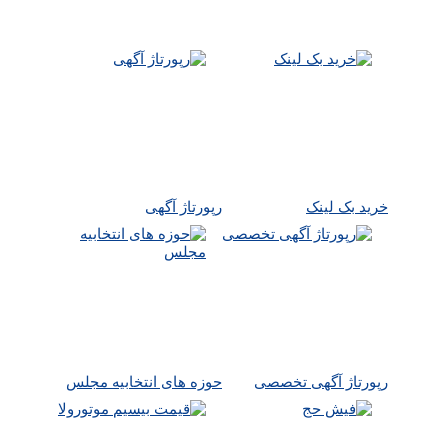
خرید بک لینک
رپورتاژ آگهی
رپورتاژ آگهی تخصصی
حوزه های انتخابیه مجلس