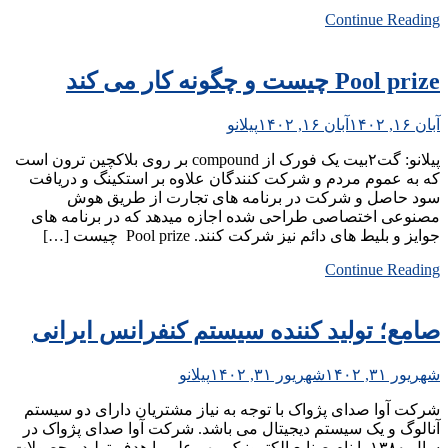
Continue Reading
Pool prize چیست و چگونه کار می کند
آبان ۱۶, ۱۴۰۲
آبان ۱۶, ۱۴۰۲
پیلانو
پیلانو: گت۲بیت یک فورک از compound بر روی بلاکچین ترون است
که به عموم مردم و شرکت کنندگان علاوه بر استکینگ و دریافت
سود حاصل و شرکت در برنامه های تجارت از طریق هوش
مصنوعی اختصاصی طراحی شده اجازه میدهد که در برنامه های
جوایز و بلیط های دائم نیز شرکت کنند. Pool prize چیست […]
Continue Reading
صامع؛ تولید کننده سیستم کنفرانس ایرانی
شهریور ۳۱, ۱۴۰۲
شهریور ۳۱, ۱۴۰۲
پیلانو
شرکت آوا صدای پژواک با توجه به نیاز مشتریان دارای دو سیستم
آنالوگ و یک سیستم دیجیتال می باشد. شرکت آوا صدای پژواک در
سال ۱۳۸۰ با نام صنایع الکترونیک مهر علی با هدف تولید محصولات