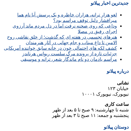
جدیدترین اخبار پیلانو
لغو هزار ترانه، هزاران خاطره و یک پرسش آیا نام هما
میرافشار دلیل توقف مراسم بود؟
وداعی که روی صحنه نرفت اما در دل مردم ماند آرزوی
اجرای رفیق در مصلا
هنرهای تجسمی در هفته ای که گذشت؛ از خلق نقاشی روح
الامین تا داغ میناب و جام جهانی در آثار هنرمندان
کشف لکه های احتمالی خون در خانه سابق خواننده آمریکایی
جزئیات تازه از پرونده مرگ سلست ریواس هرناندز
مراسم یادمان دو نام ماندگار شعر، ترانه و موسیقی
درباره پیلانو
نشانی
خیابان ۱۲۳
نیویورک، نیویورک ۱۰۰۰۱
ساعت کاری
شنبه تا چهارشنبه: ۹ صبح تا ۵ بعد از ظهر
پنجشنبه و جمعه: ۱۱ صبح تا ۳ بعد از ظهر
دوستان پیلانو