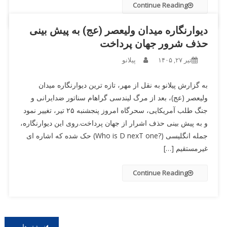
Continue Reading
دیوارنگاره میدان ولیعصر (عج) به پیش بینی
حذف شرور جهان پرداخت
تیر ۲۷, ۱۴۰۵
پیلانو
به گزارش پیلانو به نقل از مهر، تازه ترین دیوارنگاره میدان
ولیعصر (عج)، بعد از مرگ لیندسی گراهام سناتور ضدایرانی و
جنگ طلب آمریکایی، سحرگاه امروز پنجشنبه ۲۵ تیر، تغییر نمود
و به پیش بینی حذف اشرار از جهان پرداخت.روی این دیوارنگاره،
جمله انگلیسی (?Who is D nexT one) حک شده که اشاره ای
غیرمستقیم […]
Continue Reading
راهبری
نوشته‌های کهنه‌تر