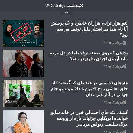
Ski
پنجشنبه, مرداد ۱۵, ۱۴۰۵
t
conten
لغو هزار ترانه، هزاران خاطره و یک پرسش
آیا نام هما میرافشار دلیل توقف مراسم
بود؟
مرداد ۵, ۱۴۰۵
وداعی که روی صحنه نرفت اما در دل مردم
ماند آرزوی اجرای رفیق در مصلا
مرداد ۴, ۱۴۰۵
هنرهای تجسمی در هفته ای که گذشت؛ از
خلق نقاشی روح الامین تا داغ میناب و جام
جهانی در آثار هنرمندان
مرداد ۳, ۱۴۰۵
کشف لکه های احتمالی خون در خانه سابق
خواننده آمریکایی جزئیات تازه از پرونده
مرگ سلست ریواس هرناندز
مرداد ۲, ۱۴۰۵