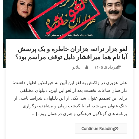
وداعی که روی صحنه نرفت اما در دل مردم ماند آرزوی اجرای رفیق در
مصلا
هنرهای تجسمی در هفته ای که گذشت؛ از خلق نقاشی روح الامین تا داغ
میناب و جام جهانی در آثار هنرمندان
کشف لکه های احتمالی خون در خانه سابق خواننده آمریکایی جزئیات تازه
از پرونده مرگ سلست ریواس هرناندز
لغو هزار ترانه، هزاران خاطره و یک پرسش
مراسم یادمان دو نام ماندگار شعر، ترانه و موسیقی
آیا نام هما میرافشار دلیل توقف مراسم بود؟
لغو هزار ترانه، هزاران خاطره و یک پرسش آیا نام هما میرافشار دلیل
مرداد ۵, ۱۴۰۵
پیلانو
توقف مراسم بود؟
علی عزیزی در واکنش به لغو این آئین به خبرانلاین اظهار داشت:
«از همان ساعات نخست بعد از لغو این آیین، دلیلهای مختلفی
برای این تصمیم عنوان شد. یکی از این دلیلهای، شرایط ناشی از
جنگ عنوان می شد، اما با گذشت زمان و مشاهده برگزاری
برنامه های گوناگون فرهنگی و هنری در همان روز، […]
Continue Reading