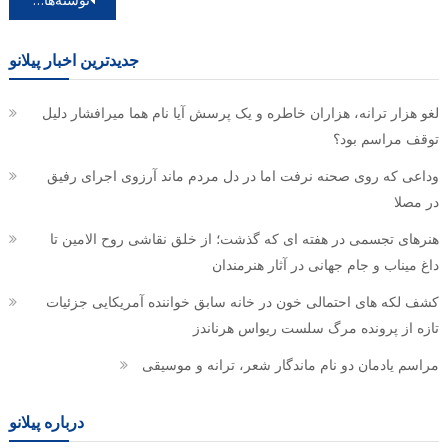
نوشته‌ها
جدیدترین اخبار پیلانو
لغو هزار ترانه، هزاران خاطره و یک پرسش آیا نام هما میرافشار دلیل
توقف مراسم بود؟
وداعی که روی صحنه نرفت اما در دل مردم ماند آرزوی اجرای رفیق
در مصلا
هنرهای تجسمی در هفته ای که گذشت؛ از خلق نقاشی روح الامین تا
داغ میناب و جام جهانی در آثار هنرمندان
کشف لکه های احتمالی خون در خانه سابق خواننده آمریکایی جزئیات
تازه از پرونده مرگ سلست ریواس هرناندز
مراسم یادمان دو نام ماندگار شعر، ترانه و موسیقی
درباره پیلانو