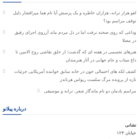
لغو هزار ترانه، هزاران خاطره و یک پرسش آیا نام هما میرافشار دلیل
توقف مراسم بود؟
وداعی که روی صحنه نرفت اما در دل مردم ماند آرزوی اجرای رفیق
در مصلا
هنرهای تجسمی در هفته ای که گذشت؛ از خلق نقاشی روح الامین تا
داغ میناب و جام جهانی در آثار هنرمندان
کشف لکه های احتمالی خون در خانه سابق خواننده آمریکایی جزئیات
تازه از پرونده مرگ سلست ریواس هرناندز
مراسم یادمان دو نام ماندگار شعر، ترانه و موسیقی
درباره پیلانو
نشانی
خیابان ۱۲۳