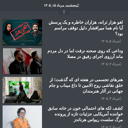
Ski
پنجشنبه, مرداد ۱۵, ۱۴۰۵
t
conten
لغو هزار ترانه، هزاران خاطره و یک پرسش
آیا نام هما میرافشار دلیل توقف مراسم
بود؟
مرداد ۵, ۱۴۰۵
وداعی که روی صحنه نرفت اما در دل مردم
ماند آرزوی اجرای رفیق در مصلا
مرداد ۴, ۱۴۰۵
هنرهای تجسمی در هفته ای که گذشت؛ از
خلق نقاشی روح الامین تا داغ میناب و جام
جهانی در آثار هنرمندان
مرداد ۳, ۱۴۰۵
کشف لکه های احتمالی خون در خانه سابق
خواننده آمریکایی جزئیات تازه از پرونده
مرگ سلست ریواس هرناندز
مرداد ۲, ۱۴۰۵