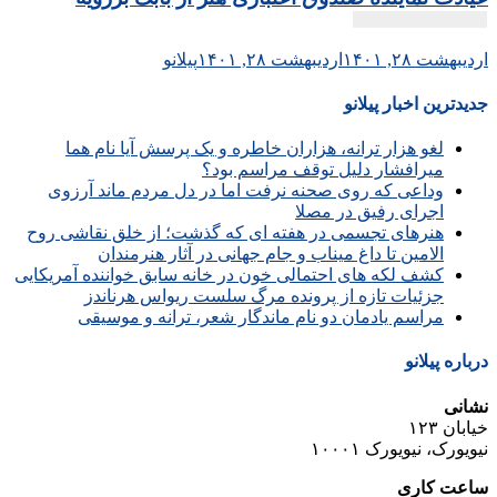
اردیبهشت ۲۸, ۱۴۰۱
اردیبهشت ۲۸, ۱۴۰۱
پیلانو
جدیدترین اخبار پیلانو
لغو هزار ترانه، هزاران خاطره و یک پرسش آیا نام هما
میرافشار دلیل توقف مراسم بود؟
وداعی که روی صحنه نرفت اما در دل مردم ماند آرزوی
اجرای رفیق در مصلا
هنرهای تجسمی در هفته ای که گذشت؛ از خلق نقاشی روح
الامین تا داغ میناب و جام جهانی در آثار هنرمندان
کشف لکه های احتمالی خون در خانه سابق خواننده آمریکایی
جزئیات تازه از پرونده مرگ سلست ریواس هرناندز
مراسم یادمان دو نام ماندگار شعر، ترانه و موسیقی
درباره پیلانو
نشانی
خیابان ۱۲۳
نیویورک، نیویورک ۱۰۰۰۱
ساعت کاری