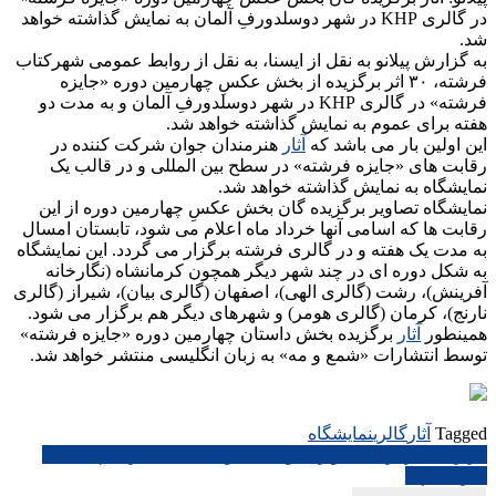
در گالری KHP در شهر دوسلدورفِ آلمان به نمایش گذاشته خواهد
شد.
به گزارش پیلانو به نقل از ایسنا، به نقل از روابط عمومی شهرکتاب
فرشته، ۳۰ اثر برگزیده از بخش عکسِ چهارمین دوره «جایزه
فرشته» در گالری KHP در شهر دوسلدورفِ آلمان و به مدت دو
هفته برای عموم به نمایش گذاشته خواهد شد.
این اولین بار می باشد که
آثار
هنرمندان جوان شرکت کننده در
رقابت های «جایزه فرشته» در سطح بین المللی و در قالب یک
نمایشگاه به نمایش گذاشته خواهد شد.
نمایشگاه تصاویر برگزیده گان بخش عکسِ چهارمین دوره از این
رقابت ها که اسامی آنها خرداد ماه اعلام می شود، تابستان امسال
به مدت یک هفته و در گالری فرشته برگزار می گردد. این نمایشگاه
به شکل دوره ای در چند شهر دیگر همچون کرمانشاه (نگارخانه
آفرینش)، رشت (گالری الهی)، اصفهان (گالری بیان)، شیراز (گالری
نارنج)، کرمان (گالری هومر) و شهرهای دیگر هم برگزار می شود.
همینطور
آثار
برگزیده بخش داستان چهارمین دوره «جایزه فرشته»
توسط انتشارات «شمع و مه» به زبان انگلیسی منتشر خواهد شد.
Tagged
آثار
گالری
نمایشگاه
راهبری
گزارشی درباره جشنواره موسیقی نواحی ما باید برای چه کسی
اجرا کنیم!؟
نوشته