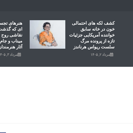
Ski
t
conten
کشف لکه های احتمالی
هنرهای تجس
خون در خانه سابق
ای که گذشت؛
خواننده آمریکایی جزئیات
نقاشی روح ال
تازه از پرونده مرگ
میناب و جام 
سلست ریواس هرناندز
آثار هنرمندان
مرداد ۲, ۱۴۰۵
مرداد ۳, ۱۴۰۵