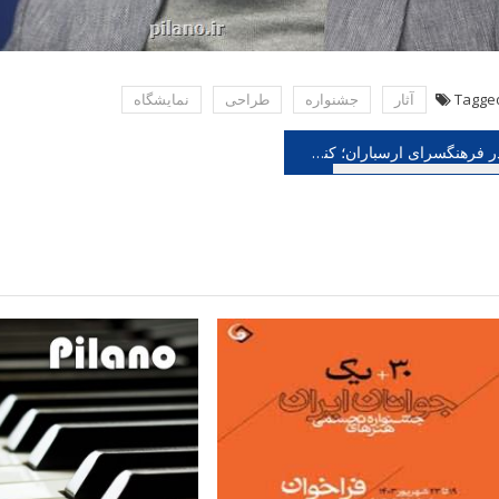
Tagge
آثار
جشنواره
طراحی
نمایشگاه
هبری
در فرهنگسرای ارسباران؛ کنسرت تنبورنوازان واله
شته