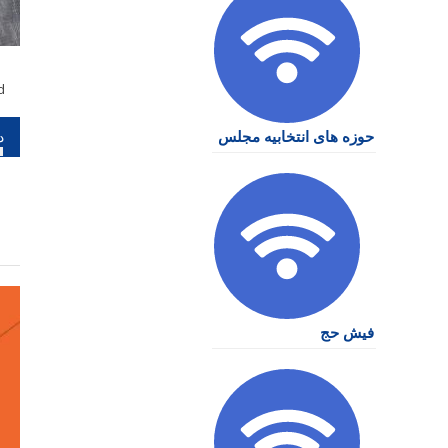
d
را
حوزه های انتخابیه مجلس
نو
فیش حج