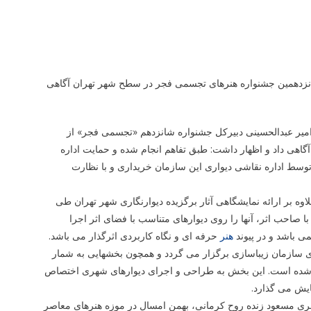
ن جشنواره هنرهای تجسمی فجر از اجرای ۳ اثر منتخب شانزدهمین جشنواره هنرهای تجسمی فجر در سطح شهر تهران آگاهی
امیر عبدالحسینی دبیرکل جشنواره شانزدهم «تجسمی فجر» از
هی داد و اظهار داشت: طبق تفاهم انجام شده و حمایت اداره
تهران، امتیاز اجرای ۳ اثر منتخب جشنواره توسط اداره نقاشی دیواری این سازمان خریداری و با نظارت
وه بر ارائه نمایشگاهی آثار برگزیده دیوارنگاری شهر تهران طی
ا صاحب اثر، آنها را روی دیوارهای متناسب با فضای اثر اجرا
 باشد و در پیوند
هنر
حرفه ای و نگاه کاربردی اثرگذار می باشد.
ی سازمان زیباسازی برگزار می گردد و همچون بخشهایی به شمار
ده شده است. این بخش به طراحی و اجرای دیوارهای شهری اختصاص
یش می گذارد.
نری مسعود زنده روح کرمانی، بهمن امسال در موزه هنرهای معاصر