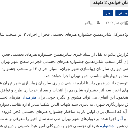
وسیقی
هنر
دی ۱۸, ۱۴۰۲
پیلانو
پیلانو: دبیرکل شانزدهمی
زارش پیلانو به نقل از ستاد خبری شانزدهمین جشنواره هنرهای تجسمی فجر، 
ی آثار منتخب شانزدهمین جشنواره هنرهای تجسمی فجر در سطح شهر تهران آگا
نقاشی دیواری سازمان زیباسازی شهر 
ند بر دیوارهای مناسب شهر تهران اجرا خواهد شد.
وضیح داد: در همین راستا اداره نقاشی دیواری سازمان زیباسازی شهر تهران علا
ای اخیر، سه اثر جشنواره شانزدهم را انتخاب و بعد از خریداری طرح و توافق ب
دنمود. این اتفاق، می تواند مشوق و انگیزه خوبی برای
هنرمندان
هنرهای تجسمی
دیوارنگاری شهری به دبیری سید شهاب الدین شکیبا مدیر اداره نقاشی دیوار
آید که امسال برای اولین بار به ساختار جشنواره هنرهای تجسمی فجر افزو
 و
آثار
اجرا شده بر دیوارهای شهر تهران طی سه سال اخیر را معرفی و به نما
زدهمین
جشنواره
هنرهای تجسمی فجر به دبیرکلی امیر عبدالحسینی و دبیری ه