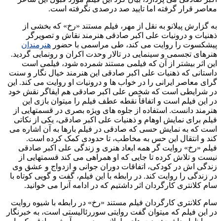
معاصر قرار گرفته اما تایید صد درصدی نگرفته است.
به گزارش پیلانو به نقل از مهر، فیلم مستند «رخ» که بخشی از
ذهنیات و درونیات علی اکبر صادقی هنرمند نقاش و تصویرگر
پیشکسوت را روایت می کند، طی مراسمی با حضور
هنرمندان
هنرهای تجسمی و سینمایی در تالار وحدت اکران و رونمایی گردید.
این اثر بیشتر از آن که فیلمی مستند شمرده شود، فیلمی است
داستانی که ذهنیات علی اکبر صادقی این هنرمند خیال نگار و سنت
گرای معاصر ایرانی را در خواب ها و درونیات او روایت می کند. این
در شرایطی است که شخص علی اکبر صادقی هم ایفاگر نقش خود
در این فیلم است و اتفاقاً نقطه عطف فیلم را میتوان بازی این
هنرمند دانست. استفاده از جلوه های ویژه بصری در قسمتهایی از
فیلم برای نمایش اوهام و ذهنیات علی اکبر صادقی، یکی از نکاتی
است که به نمایش حسی که صادقی در فیلم بارها به آن اشاره می
کند و انتقال این حس به مخاطب، تا حدودی کمک کرده است.
فیلم «رخ» روایت گر همه ابعاد هنری و زندگی علی اکبر صادقی
نیست و تلاش کرده تا جایی که او همراهی می کند قسمتهایی از
زندگی اش در کودکی، اتفاقات دوران جوانی و ازدواج و عشق وی
در زندگی را روایت کند. در رابطه با این فیلم، گفت و گویی کوتاه با
سام کلانتری کارگردان اثر داشتیم که در ادامه آنرا می خوانید.
سام کلانتری کارگردان فیلم مستند «رخ» در رابطه با شیوه روایت
در این فیلم که میتوان گفت روایتی سوررئالیستی است، به خبرنگار