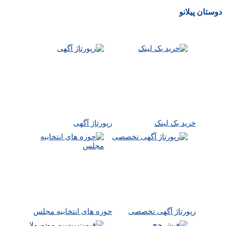
دوستان پیلانو
خرید بک لینک
رپورتاژ آگهی
رپورتاژ آگهی تخصصی
حوزه های انتخابیه مجلس