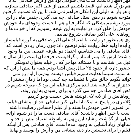
مهر اظهار داشت: مدت های طولانی بود من و آرش صادقی که با
هم بزرگ شده ایم، قصد داشتیم فیلمی از علی اکبر صادقی بسازیم
و هر بار به دلیلی این امکان فراهم نمی شد. تا این که تصمیم گرفتیم
متوجه شویم در ذهن استاد صادقی چه می گذرد. چندین ماه در این
مورد نوشتیم بشکلی که انگار فیلم هم با جست وجوهای ما، خودش
خودش را خلق کرد. در نهایت به این نتیجه رسیدیم که از خواب ها و
رویاهای علی اکبر صادقی شروع نماییم.
وی همینطور در رابطه با اعتماد علی اکبر صادقی به گروه فیلمساز
و ایده اولیه خط روایت فیلم توضیح داد: چون زمان زیادی است که
آقای صادقی را می شناسم، اعتماد دو طرفه عمیقی بین ما وجود
داشت؛ آرش که پسر استاد و گرافیست حرفه ای است را از سال ها
قبل می شناسم و با مستانه مهاجر که در فیلم بعنوان تدوینگر
حضور دارد، از حدود ۲۵ سال پیش آشنا بودم. همه ما پیش از این که
به سمت سینما هدایت شویم قبلش دوست بودیم. ازاین رو نمی
توانم بگویم خالق متن یا فیلمنامه چه کسی بود اما زمانِ بیشتر از
حدی از ما گرفته شد. ایده مرکزی فیلم این بود که متوجه شویم در
ذهن آقای صادقی چه می گذرد و برای رسیدن به این روند،
رویاهایش را از لابه لای نوشته هایش جست وجو کردیم.
کلانتری در پاسخ به اینکه آیا علی اکبر صادقی بعد از تماشای فیلم،
آنرا تصویر ذهنی خودش دانسته و از فیلم احساس رضایت داشته
است یا خیر، اظهار داشت: آقای صادقی دست ما را در شیوه ارائه،
خیلی باز گذاشت و شاید این مهم به واسطه اعتماد بیش از حد و
سالهای زیاد آشنایی به وجود آمده است. آقای صادقی پس از اینکه
فیلم را برای نخستین بار دید، پیشانی من و آرش را بوسید و نهایتا