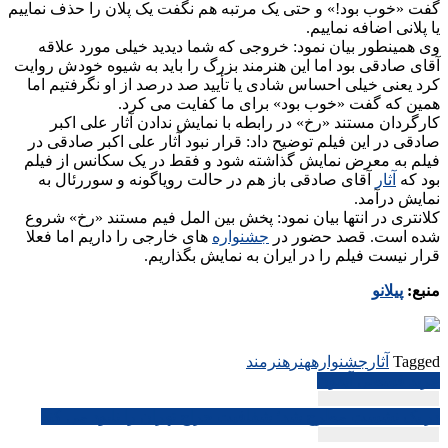
گفت «خوب بود!» و حتی یک مرتبه هم نگفت یک پلان را حذف نماییم
یا پلانی اضافه نماییم.
وی همینطور بیان نمود: خروجی که شما دیدید خیلی مورد علاقه
آقای صادقی بود اما این هنرمند بزرگ را باید به شیوه خودش روایت
کرد یعنی خیلی احساس شادی یا تأیید صد درصد از او نگرفتیم اما
همین که گفت «خوب بود» برای ما کفایت می کرد.
کارگردان مستند «رخ» در رابطه با نمایش ندادن آثار علی اکبر
صادقی در این فیلم توضیح داد: قرار نبود آثار علی اکبر صادقی در
فیلم به معرض نمایش گذاشته شود و فقط در یک سکانس از فیلم
بود که
آثار
آقای صادقی باز هم در حالت رویاگونه و سوررئال به
نمایش درآمد.
کلانتری در انتها بیان نمود: پخش بین المل فیم مستند «رخ» شروع
شده است. قصد حضور در
جشنواره
های خارجی را داریم اما فعلا
قرار نیست فیلم را در ایران به نمایش بگذاریم.
منبع:
پیلانو
Tagged
آثار
جشنواره
هنر
هنرمند
راهبری
خرید قسطی آیفون
نوشته
در یک نشست مطرح شد؛ شفافیت حراج تهران را نابود می کند