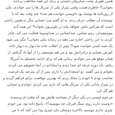
همین طوری پشت میکروفن بایستی و برای این همه مخاطب برنامه
بخوانی!؟ خاطرم هست وقتی تیتراژ یکی از سریال ها را می خواندم، یکی
از روزنامه ها نوشته بود «اویسی خواننده هم شد!» چند وقت بعد که با
نویسنده آن مطلب حرف زدم، به او گفتم مرد حسابی مگر به همین راحتی
است که هرکس دلش بخواهد بیاید در تلویزیون بخواند!؟ این همه آدم
موسیقیدان، ریتم شناس، صداشناس در صداوسیما فعالیت می کند، فکر
کردی به این راحتی اجازه می دهند در رسانه ملی بخوانی؟ مگر می شود
یک شبه کسی خواننده شود!؟ پیش از انقلاب خانه ما دیوار به دیوار خانه
کورش یغمایی و برادرانش بود و من هم موسیقی را از آنها یاد گرفتم، از
همان موقع هم می خواندم. زمانی هم که برای ادامه تحصیلم به آمریکا
رفتم، یک دوره حرفه ای صدا دیدم و استادانم در آنجا تشویقم می کردند
بخوانم و می گفتند، تو استعدادش را داری. پس از آن مترصد یک فرصت
مناسب بودم تا خودم را محک بزنم که بهترین موقعیت برایم فراهم گردید و
در تیتراژ پایانی یکی از سریال هایی که بازی می کردم، خواندم و حسابی
هم گل کرد.
مرحوم اویسی در یکی دیگر از مصاحبه هایش بود که وقتی او پرسیدند:
«دوست دارید روی سنگ قبرتان چه بنویسند؟»، پاسخ داده بود: من خودم
چیزی ندارم بنویسم. بالاخره دوستان مان چیزی پیدا می کنند که با من