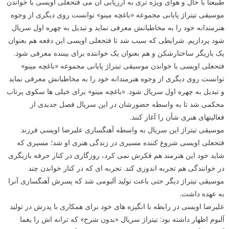
طبیعتاً با حال و هوای ویژه تری به ارزیابی آن می فتحعلی اویسی با خواندن
موسیقی تیتراژ پایانی مجموعه «باغچه مینو» توانست روی دیگری از وجوه
هنرمندانه خود را به مخاطبانش معرفی نماید و تبدیل به چهره اول سریال
شود پردازیم. شرایطی که سبب شد تا فتحعلی اویسی این دفعه هم بعنوان
یک بازیگر ساختارشکن و هم بعنوان یک خواننده برای بیننده معرفی شود.
فتحعلی اویسی با خواندن موسیقی تیتراژ پایانی مجموعه «باغچه مینو»
توانست روی دیگری از وجوه هنرمندانه خود را به مخاطبانش معرفی نماید
و تبدیل به چهره اول سریال شود. «باغچه مینو» برای خیلی ها سکوی پرتاب
محکمی شد تا به واسطه حضورشان در این سریال فصل جدیدی از
فعالیتهای هنری شأن را آغاز کنند.
موسیقی تیتراژ این سریال به واسطه آهنگسازی علیرضا اویسی فرزند
فتحعلی اویسی شروع کننده مسیری در زندگی هنری او شد؛ مسیری که
شاید خود این هنرمند هم فکرش نمی کرد، روزگاری در کنار حرفه بازیگری
در خوانندگی هم تجربه اندوزی کند. تجربه ای که در کنار خواندن چند
موسیقی تیتراژ دیگر حتی باعث تولید آلبومی شد که پسرش آهنگسازی آنرا
به عهده داشت.
علیرضا اویسی در رابطه با انگیزه های خود برای همکاری با پدرش در تولید
آلبوم اظهار داشته بود: تیتراژ سریال «بدون شرح» که ترانه اش را یغما