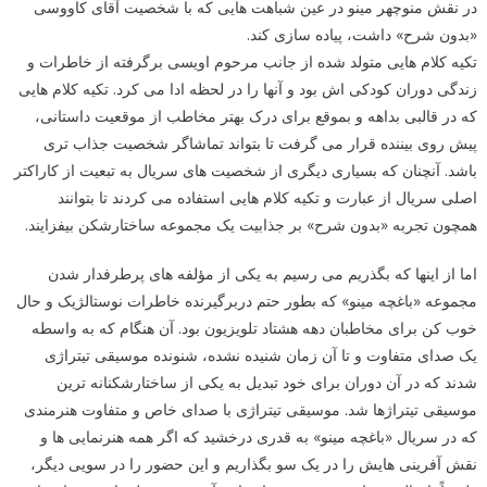
در نقش منوچهر مینو در عین شباهت هایی که با شخصیت آقای کاووسی
«بدون شرح» داشت، پیاده سازی کند.
تکیه کلام هایی متولد شده از جانب مرحوم اویسی برگرفته از خاطرات و
زندگی دوران کودکی اش بود و آنها را در لحظه ادا می کرد. تکیه کلام هایی
که در قالبی بداهه و بموقع برای درک بهتر مخاطب از موقعیت داستانی،
پیش روی بیننده قرار می گرفت تا بتواند تماشاگر شخصیت جذاب تری
باشد. آنچنان که بسیاری دیگری از شخصیت های سریال به تبعیت از کاراکتر
اصلی سریال از عبارت و تکیه کلام هایی استفاده می کردند تا بتوانند
همچون تجربه «بدون شرح» بر جذابیت یک مجموعه ساختارشکن بیفزایند.
اما از اینها که بگذریم می رسیم به یکی از مؤلفه های پرطرفدار شدن
مجموعه «باغچه مینو» که بطور حتم دربرگیرنده خاطرات نوستالژیک و حال
خوب کن برای مخاطبان دهه هشتاد تلویزیون بود. آن هنگام که به واسطه
یک صدای متفاوت و تا آن زمان شنیده نشده، شنونده موسیقی تیتراژی
شدند که در آن دوران برای خود تبدیل به یکی از ساختارشکنانه ترین
موسیقی تیتراژها شد. موسیقی تیتراژی با صدای خاص و متفاوت هنرمندی
که در سریال «باغچه مینو» به قدری درخشید که اگر همه هنرنمایی ها و
نقش آفرینی هایش را در یک سو بگذاریم و این حضور را در سویی دیگر،