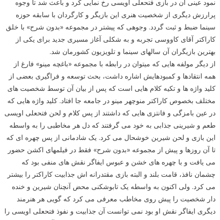
نمود عینی آن در بازی فتحعلی اویسی رخ نمایی کرد و باعث شد تا وجوه
پرارزش دیگری از شخصیت هنری این بازیگر و کارگردان با سابقه حوزه
سینما ضبط و ثبت گردد. وجوهی که پیشتر در مجموعه «بدون شرح» با خلق
کاراکتر آقای کاووسی تجربه و به شکلی آغاز مسیری جدید برای یکی از
بهترین بازیگران آن سالهای سینما و تلویزیون کشورمان شد.
از دیگر مولفه هایی که میتوان در رابطه با مجموعه «باغچه مینو» فارغ از
همه انتقادها و کمبودهایش اشاره داشت، بحث توسعه و فراگیری بعضی از
کلید واژه ها و تکیه کلام هایی است که پس از بیان آن توسط شخصیت های
مختلف بخصوص کاراکتر منوچهر مینو در جامعه جا افتاد. کلید واژه هایی که
در عین بامزگی و فانتزی هایی که داشتند از پس کلام و لحن فتحعلی اویسی
طعم و شیرینی جذابی به خود می گرفتند که دل هر مخاطبی را به واسطه
این بازی و لحن شیرین خوشحال می کرد. یک شادمانی از پس چهره ای که
تا آن روزها و پیش از مجموعه «بدون شرح» فقط در فیلمهای اکشن حضور
می یافت و با چهره های خشن و عبوس ایفاگر نقش های منفی بود که
چشمان نافذ، قامت بلند و البته بازی مقتدرانه اش جذابیت کاراکتر را بیشتر
می کرد. ولی اکنون به واسطه یک تابوشکنی محض آنچنان شیرین و خنده
دار شخصیت را پیش روی مخاطب معرفی می کرد که گویی هر هنرمند
دیگری ایفاگر نقش او بود نمی توانست آن جذابیت و نفوذ فتحعلی اویسی را