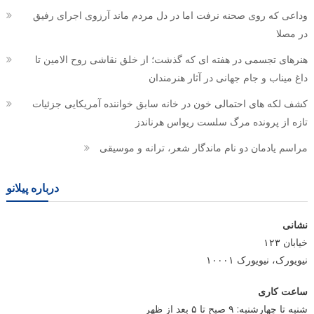
وداعی که روی صحنه نرفت اما در دل مردم ماند آرزوی اجرای رفیق
در مصلا
هنرهای تجسمی در هفته ای که گذشت؛ از خلق نقاشی روح الامین تا
داغ میناب و جام جهانی در آثار هنرمندان
کشف لکه های احتمالی خون در خانه سابق خواننده آمریکایی جزئیات
تازه از پرونده مرگ سلست ریواس هرناندز
مراسم یادمان دو نام ماندگار شعر، ترانه و موسیقی
درباره پیلانو
نشانی
خیابان ۱۲۳
نیویورک، نیویورک ۱۰۰۰۱
ساعت کاری
شنبه تا چهارشنبه: ۹ صبح تا ۵ بعد از ظهر