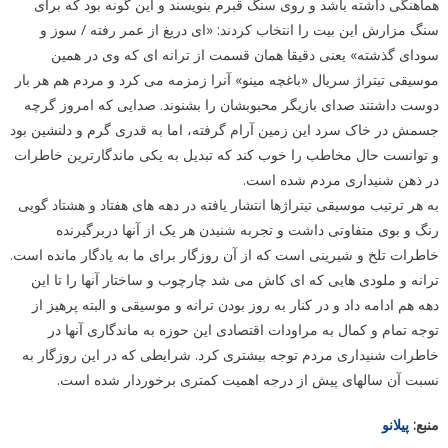
هماهنگی داشته باشد و روی سنگ قبرم بنویسند و این گونه بود که برای
سنگ مزارش این بیت را انتخاب کردند: «ای دریغ از عمر رفته / سوز و
سودای گذشته» یعنی دقیقا همان قسمت از ترانه ای که وی در همین
موسیقی تیتراژ سریال «باغچه مینو» آنرا زمزمه می کرد و مردم هم هر بار
دوست داشتند صدای بازیگر محبوبشان را بشنوند. صدایی که امروز گرچه
جسمش در خاک سرد این زمین آرام گرفته، اما به قدری گرم و دلنشین بود
و توانست حال مخاطب را خوب کند که تبدیل به یکی ماندگارترین خاطرات
در ذهن شنیداری مردم شده است.
به هر ترتیب موسیقی تیتراژها انتشار یافته در دهه های هفتاد و هشتاد گویی
رنگ و بوی متفاوتی داشت و تجربه شنیدن هر یک از آنها دربرگیرنده
خاطرات تلخ و شیرینی است که از آن روزگار برای ما به یادگار مانده است.
ترانه و ملودی هایی که ای کاش می شد چارچوب و ساختار آنها را تا این
دهه هم ادامه داد و در کنار به روز بودن ترانه و موسیقی و البته پرهیز از
توجه تمام و کمال به مراودات اقتصادی این حوزه به ماندگاری آنها در
خاطرات شنیداری مردم توجه بیشتری کرد. شرایطی که در این روزگار به
نسبت آن سالهای پیش از درجه اهمیت کمتری برخوردار شده است.
منبع:
پیلانو