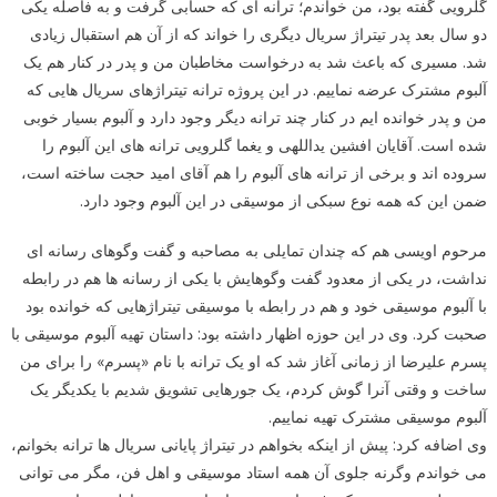
گلرویی گفته بود، من خواندم؛ ترانه ای که حسابی گرفت و به فاصله یکی
دو سال بعد پدر تیتراژ سریال دیگری را خواند که از آن هم استقبال زیادی
شد. مسیری که باعث شد به درخواست مخاطبان من و پدر در کنار هم یک
آلبوم مشترک عرضه نماییم. در این پروژه ترانه تیتراژهای سریال هایی که
من و پدر خوانده ایم در کنار چند ترانه دیگر وجود دارد و آلبوم بسیار خوبی
شده است. آقایان افشین یداللهی و یغما گلرویی ترانه های این آلبوم را
سروده اند و برخی از ترانه های آلبوم را هم آقای امید حجت ساخته است،
ضمن این که همه نوع سبکی از موسیقی در این آلبوم وجود دارد.
مرحوم اویسی هم که چندان تمایلی به مصاحبه و گفت وگوهای رسانه ای
نداشت، در یکی از معدود گفت وگوهایش با یکی از رسانه ها هم در رابطه
با آلبوم موسیقی خود و هم در رابطه با موسیقی تیتراژهایی که خوانده بود
صحبت کرد. وی در این حوزه اظهار داشته بود: داستان تهیه آلبوم موسیقی با
پسرم علیرضا از زمانی آغاز شد که او یک ترانه با نام «پسرم» را برای من
ساخت و وقتی آنرا گوش کردم، یک جورهایی تشویق شدیم با یکدیگر یک
آلبوم موسیقی مشترک تهیه نماییم.
وی اضافه کرد: پیش از اینکه بخواهم در تیتراژ پایانی سریال ها ترانه بخوانم،
می خواندم وگرنه جلوی آن همه استاد موسیقی و اهل فن، مگر می توانی