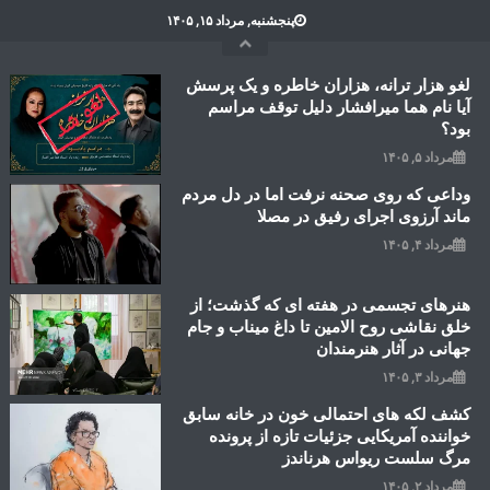
Ski
پنجشنبه, مرداد ۱۵, ۱۴۰۵
t
conten
لغو هزار ترانه، هزاران خاطره و یک پرسش
آیا نام هما میرافشار دلیل توقف مراسم
بود؟
مرداد ۵, ۱۴۰۵
وداعی که روی صحنه نرفت اما در دل مردم
ماند آرزوی اجرای رفیق در مصلا
مرداد ۴, ۱۴۰۵
هنرهای تجسمی در هفته ای که گذشت؛ از
خلق نقاشی روح الامین تا داغ میناب و جام
جهانی در آثار هنرمندان
مرداد ۳, ۱۴۰۵
کشف لکه های احتمالی خون در خانه سابق
خواننده آمریکایی جزئیات تازه از پرونده
مرگ سلست ریواس هرناندز
مرداد ۲, ۱۴۰۵