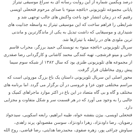
درصد ویکمین شماره از این روایت رسانه ای به سراغ موسیقی تیتراژ
پایانی مجموعه تلویزیونی «باغچه مینو» با صدای مرحوم فتحعلی اویسی
رفتیم که در زمان انتشار خود باعث واکنش های جالب توجهی شد و
شرایطی را فراهم ساخت که این موسیقی تیتراژ به واسطه جذابیت های
شنیداری و موسیقایی که داشت تبدیل به یکی از ماندگارترین و ماندنی
ترین ملودی های در رابطه با تیتراژها شد.
سریال تلویزیونی «باغچه مینو» به نویسندگی حمید برزگر، محراب قاسم
خانی و مینو فرشچی، تهیه کنندگی محمد کاشانی و کارگردانی رضا صفدری
از مجموعه های تلویزیونی طنزی بود که سال ۱۳۸۲ از شبکه سوم سیما
پیش روی مخاطبان قرار گرفت.
محور اصلی این سریال تلویزیونی داستان یک باغ بزرگ موروثی است که
مراسم مختلفی چون عزا و عروسی در آن برگزار می گردد. اما برنامه های
مختلف و گاه و بی گاه متضاد در این باغ در اکثر موارد ماجراهای کمیک و
جالبی را به وجود می آورد که در هر قسمت سر و شکل متفاوت و مجزایی
دارد.
فتحعلی اویسی، بیژن بنفشه خواه، طیبه ابراهیم، رابعه اسکویی، سیدجواد
رضویان، رضا داودنژاد، زهرا داودنژاد، سوسن مقصودلو، پرند زاهدی،
سیاوش چراغی پور، زهره صفوی، محمدرضا هدایتی، رضا فیاضی، روح الله