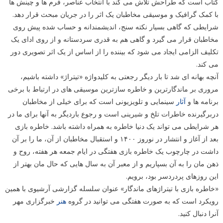
کتاب است که طراحش تلاش می کند با انتخاب عناصر، فرم ها و چینش ها
با کمک گرافیک و موسیقی مخاطبان یک اثر را در جریان مبحث قرار دهد.
شرایطی که گاهی بسیار نکته سنج، اندیشمندانه و حساب شده پیش روی
مخاطبان قرار می گیرد و گاهی هم به قدری سردستانه و از روی ادای یک
تکلیف الزامی ایجاد می شود که بیننده را از اساس از یک اثر تصویری دور
می کند.
آنچه بهانه ای شد تا بار دیگر رجعتی به کلیدواژه «تیتراژ» داشته باشیم،
مروری بر ماندگارترین و خاطره سازترین موسیقی های در ارتباط با برخی
برنامه ها و
آثار
سینمایی و تلویزیونی است که برای خیلی از مخاطبان
دربرگیرنده خاطرات تلخ و شیرینی است و رجوع باردیگر به آنها برای ما در
هر شرایطی می تواند یک دنیا خاطره به همراه داشته باشد. خاطره بازی
بعد از آغاز و انتشار در نوروز ۱۴۰۰ و استقبال مخاطبان از آن، ما را بر آن
داشت در چارچوب یک خاطره بازی هفتگی در ایام جمعه هر هفته، روح و
ذهن مان را به آن بسپاریم و از معبر آن به سال هایی که حال مان بهتر از
این روزهای پردردسر بود، برویم.
«خاطره بازی با تیتراژهای ماندگار» عنوان سلسله گزارشی آرشیوی با همین
رویکرد است که به صورت هفتگی می توانید در گروه
هنر
خبرگزاری مهر
آنرا دنبال کنید.