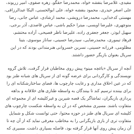
مفیدی، غلامرضا بنفشه خواه، محمدرضا حقگو، زهره صفوی، امیر زریوند،
علی اصغر حیدری، محمود بنفشه خواه، علی ابوالحسنی، الیکا عبدالرزاقی،
مهستی کدخدایی، محمدرضا درویشی، محمد ارشادی، عباس جانی، رضا
منوچهری، علیرضا اویسی، میترا حکیم باشی، عباس قاصدی، آذر برجی،
سهیل ابوذر، جعغر جعفری زاده، علیرضا ناظر فصیحی، آزاده محتشم،
فرهاد تیموری، محمدرضایی، سیدرضا حسینی، ساناز موسوی، بتینا
مظلومی، فرزانه حسینی، نسرین خسروانی هنرمندانی بودند که در این
سریال بعنوان بازیگر حضور داشتند.
آنچه از سریال «باغچه مینو» پیش روی مخاطبان قرار گرفت، تلاش گروه
نویسندگی و کارگردانی برای عرضه گونه ای از سریال های شبانه طنز بود
که در عین اخلاق مداری و رعایت چارچوب ها، فضای ساختارشکنانه ای را
برای بیننده ترسیم کند تا بینندگان به واسطه طنازی های خلاقانه و بداهه
پردازی بازیگران، تماشاگر یک قصه شیرین و غیرکلیشه ای از مجموعه ای
متفاوت باشند. مسیری مشخص که در آن به واسطه شکست چارچوب های
کلیشه ای سریال های طنز در حوزه محتوا، حتی توانست شکل و شمایل
متفاوت تری از بازی بازیگرانی را به مخاطب معرفی نماید که از آن چه تا
آن زمان پیش روی آنها قرار گرفته بود، فاصله بسیاری داشت. مسیری که