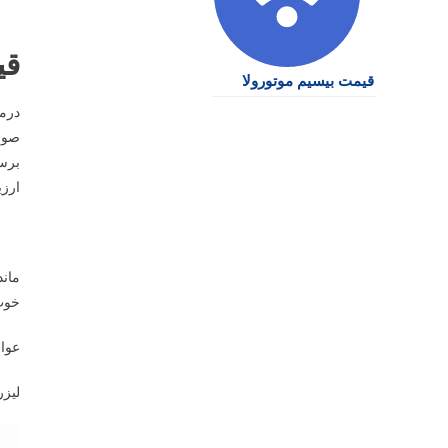
قی
قیمت بیسیم موتورولا
درمو
صورت
برسن
ارزی
ماند
خوب 
عوار
لیزر