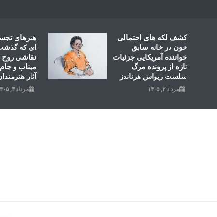
Ski
t
conten
کشف لکه های احتمالی
هنرهای تجس
خون در خانه سابق
ای که گذشت؛
خواننده آمریکایی جزئیات
نقاشی روح ال
تازه از پرونده مرگ
میناب و جام 
سلست ریواس هرناندز
آثار هنرمندان
مرداد ۲, ۱۴۰۵
مرداد ۳, ۱۴۰۵