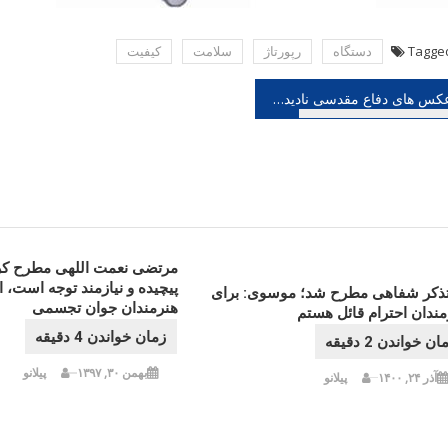
Tagge
دستگاه
رپورتاژ
سلامت
كیفیت
هبری
عکس های دفاع مقدسی نادیده به آرتیبیشن رسید
شته
مرتضی نعمت اللهی مطرح کرد
پیچیده و نیازمند توجه است، 
تذکر شفاهی مطرح شد؛ موسوی: برای
هنرمندان جوان تجسمی
مندان احترام قائل هستم
بهمن ۳۰, ۱۳۹۷
پیلانو
آذر ۲۴, ۱۴۰۰
پیلانو