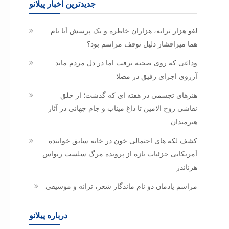
جدیدترین اخبار پیلانو
لغو هزار ترانه، هزاران خاطره و یک پرسش آیا نام
هما میرافشار دلیل توقف مراسم بود؟
وداعی که روی صحنه نرفت اما در دل مردم ماند
آرزوی اجرای رفیق در مصلا
هنرهای تجسمی در هفته ای که گذشت؛ از خلق
نقاشی روح الامین تا داغ میناب و جام جهانی در آثار
هنرمندان
کشف لکه های احتمالی خون در خانه سابق خواننده
آمریکایی جزئیات تازه از پرونده مرگ سلست ریواس
هرناندز
مراسم یادمان دو نام ماندگار شعر، ترانه و موسیقی
درباره پیلانو