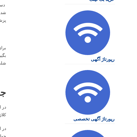
دست
پزشک
برای
بگیر
رپورتاژ آگهی
شلی 
جو
در ا
کلاژ
رپورتاژ آگهی تخصصی
در ا
جوانسازی 