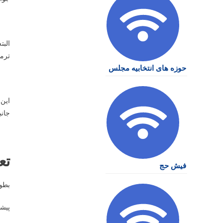
البت
ترمی
حوزه های انتخابیه مجلس
این 
جانب
تع
فیش حج
بطور
پیشن