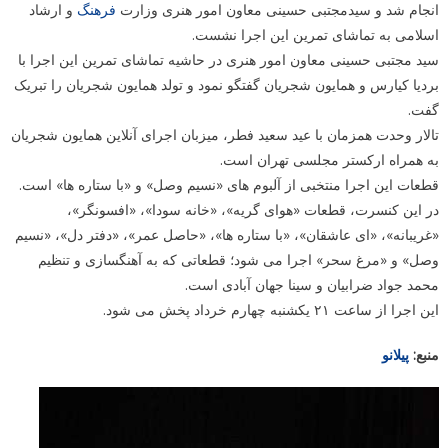
انجام شد و سیدمجتبی حسینی معاون امور هنری وزارت
فرهنگ
و ارشاد
اسلامی به تماشای تمرین این اجرا نشست.
سید مجتبی حسینی معاون امور هنری در حاشیه تماشای تمرین این اجرا با
بردیا کیارس و همایون شجریان گفتگو نمود و تولد همایون شجریان را تبریک
گفت.
تالار وحدت همزمان با عید سعید فطر، میزبان اجرای آنلاین همایون شجریان
به همراه ارکستر مجلسی تهران است.
قطعات این اجرا منتخبی از آلبوم های «نسیم وصل» و «با ستاره ها» است.
در این کنسرت، قطعات «هوای گریه»، «خانه سودا»، «افسونگر»،
«غریبانه»، «ای عاشقان»، «با ستاره ها»، «حاصل عمر»، «دفتر دل»، «نسیم
وصل» و «مرغ سحر» اجرا می شود؛ قطعاتی که به آهنگسازی و تنظیم
محمد جواد ضرابیان و سینا جهان آبادی است.
این اجرا از ساعت ۲۱ یکشنبه چهارم خرداد پخش می شود.
منبع:
پیلانو