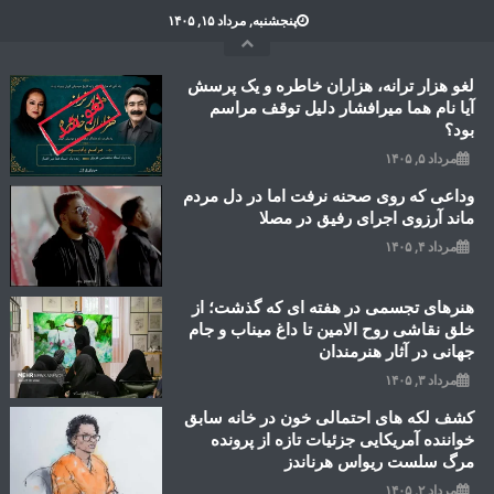
Ski
پنجشنبه, مرداد ۱۵, ۱۴۰۵
t
conten
لغو هزار ترانه، هزاران خاطره و یک پرسش
آیا نام هما میرافشار دلیل توقف مراسم
بود؟
مرداد ۵, ۱۴۰۵
وداعی که روی صحنه نرفت اما در دل مردم
ماند آرزوی اجرای رفیق در مصلا
مرداد ۴, ۱۴۰۵
هنرهای تجسمی در هفته ای که گذشت؛ از
خلق نقاشی روح الامین تا داغ میناب و جام
جهانی در آثار هنرمندان
مرداد ۳, ۱۴۰۵
کشف لکه های احتمالی خون در خانه سابق
خواننده آمریکایی جزئیات تازه از پرونده
مرگ سلست ریواس هرناندز
مرداد ۲, ۱۴۰۵