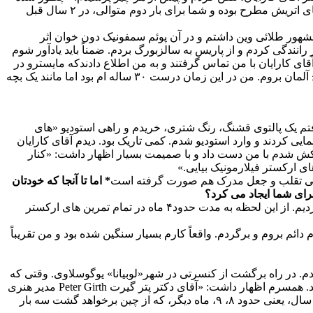
که مایسترو سراغ من آمده اند و مرا از کجا میشناسند؟» او هم در جواب من اظهار داشت: «چون نام شما در دو سال قبل مرتب در رسانه های اتریش مطرح بوده و شما برای بار دوم متوالی، در ۲ سال قبل
هور طلائی وین داشتم و در آن پوئم سمفونیک دون خوان اثر
رانندگی کردم و از پاریس به سالزبورگ بردم. ضمناً باید یادآور شوم
ی کارایان با من تماس گرفتند و به من اطلاع دادندکه مایسترو در
ماشین شان ضبط من را گوش کرده اند و خیلی خوششان آمده و گفتند که من یک ماه دیگر برای ملاقات ایشان به استودیوی باواریا در مونیخ آلمان بروم. من در این زمان درست ۳۰ ساله ام بود اما مانند یک بچه
رفتم یک پالتوی قشنگ، رنگ شتری، خریدم و راهی استودیو «های
مایی کردند و وارد استودیو شدم. کمی تاریک بود. دیدم آقای کارایان
نزدیکش شدم با من دست داد و با صمیمت بسیار اظهار داشت: «کنار
 ارکستر فیلارمونیک بیایی.»
ت حتی تقلب و جعل مدرک هم صورت گرفته است
* اما تا آنجا که خودتان
رای شما ایجاد می کرد؟
کنم. بدین منظور بلافاصله با همسرم به برلین رفتیم و آپارتمانی اجاره کردیم. از این لحظه به مدت حدود۴ ماه در تمام تمرین های ارکستر
ائم بروم و برگردم. واقعاً کارم بسیار سنگین شده بود و من تقریباً
ورت بودم. در راه برگشت از کنسرتی در شهر«لوبیانا» یوگوسلاوی. وقتی که
از فرودگاه به همسرم در پاریس تلفن کردم اظهار داشت: «بهترین هدیه دنیا را خدا برای تو فرستاده. و من روحم خبر نداشت که چه خواهد بود. همسرم اظهار داشت: «آقای دکتر پتر گیرت Peter Girth مدیر هنری
ارکستر فیلارمونیک برلین در تلگرافی نوشته است که جناب آقای مایسترو هربرت فون کارایان شما را دعوت کرده اند تا در ماه نوامبر همین سال، یعنی حدود ۸، ۹، ماه دیگر، که از چین برخواهد گشت سه بار