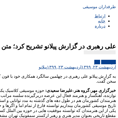
طرفداران موسیقی
ارتباط
خانه
درباره
علی رهبری در گزارش پیلانو تشریح کرد؛ متن و حاشیه ۴۰ ساله یک همکار
موسیقی
هنر
اردیبهشت ۲۳, ۱۳۹۹
اردیبهشت ۲۳, ۱۳۹۹
پیلانو
به گزارش پیلانو علی رهبری در چهلمین سالگرد همکاری خود با فون ک
سخن گفت.
خبرگزاری مهر-گروه هنر-علیرضا سعیدی:
حوزه موسیقی کلاسیک یکی 
نوازنده، آهنگساز و هنرمند فعال این عرصه دربرگیرنده سلسه مراتب ف
هنرمندان کشورمان هم در طول دهه های گذشته به مدد توانایی و استعد
تاریخ موسیقی کشورمان بیندازیم توانسته فارغ از تمام اما و اگرها و
یکی از این هنرمندان که توانسته موفقیت هایی در حوزه بین الملل ک
مقطع تاریخی بعنوان مدیر هنری و رهبر ارکستر سمفونیک تهران مشغول 