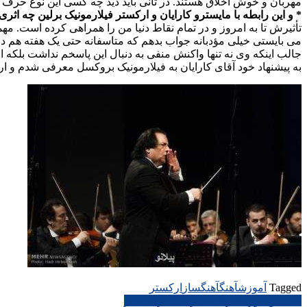
مهربان و خوش اخلاق هستند. در ثانی باید دید چه کسی این نوع حرف 
* و این رابطه با مایسترو کارایان و ارکستر فیلارمونیک برلین چه ا
می بایستی خیلی مؤدبانه جواب بدهم که متاسفانه حتی یک هفته هم در
به پیشنهاد خود آقای کارایان به فیلارمونیک بروکسل معرفی شدم و ارکستر خودم را داشتم که بعد مدیر ه
Tagged
آموزش
آهنگ
آهنگساز
اركستر
راهبری
نخستین دوره کارگاه اینترنتی هنر معاصر