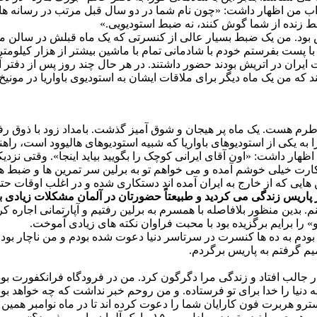
بط زنده از شما گوش کنند، نه ضبط استودیویی.»
 بود. من یک ضبط بسیار عالی از کنسرتی که یک ماه قبلش در سالن مش
با پست بفرستم خودم با شادمانی تمام با ماشین بیشتر از هزار کیلومتر 
ران در اتریش بودند حضور داشتند. در هر حال چند روز پس از دفتر آقا
ر خاطرم هست. یک ماه پر هیجان و شوق آمیز گذشت. بامداد زود با ذوق 
ا به یکی از استودیوهای باواریا که شبیه استودیوهای هالیوود است، راهن
ند اظهار داشت: «اون آقای ایرانی کوچک را بگویید بیاید اینجا». وقتی 
ارت خیلی خوشم آمده و می خواهم تو به برلین سر تمرین ها و ضبط های
 هایی که از خارج به ایران آمده اند دستکاری شده و در اغلب اوقا
 پاریس زندگی می کردید و طبیعتاً حضورتان در آلمان مشکلات زیادی ب
 را برایم برگزیده بود با محبت فراوان نکته های زیادی آموخت.
ودم به ده ها کنسرت در سرتاسر دنیا دعوت شده بودم و من ناچار بودم د
یم گرفتم به پاریس برگردم.
که اتفاقی بسیار جالب افتاد و زندگی مرا دگرگون کرد. من در فرودگاه فرانکف