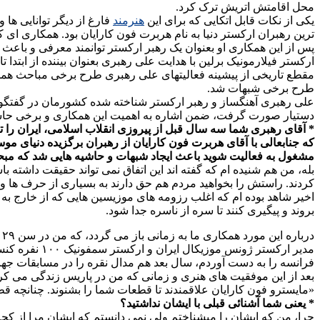
محل اقامتش اتریش ترک کرد.
یکی از نکات قابل اتکایی که برای این
هنرمند
فارغ از دیگر توانایی ها
ترین رهبران ارکستر دنیا به نام هربرت فون کارایان بود. همکاری ای که به قول رهبری در سال ۱۹۷۹ شکل گرفت و وی در مقاطعی بعنوان رهبر 
پس از این همکاری او بعنوان یک رهبر ارکستر توانمند معرفی و باعث
ارکستر فیلارمونیک برلین با هدایت علی رهبری بعنوان بیننده از ابتد
مقطع تاریخی از پیشینه فعالیتهای علی رهبری طرح برخی مباحث همچ
طرح برخی شبهات شد.
علی رهبری آهنگساز و رهبر ارکستر شناخته شده کشورمان در گفتگو با 
دستیار صورت گرفت، ضمن اشاره به اهمیت این همکاری و برخی حاش
که جنابعالی با آقای هربرت فون کارایان از رهبران برگزیده دنیای م
مشغول به فعالیت شوید باعث ایجاد شبهات و حاشیه هایی شد که مبحث د
کردند. راستش را بخواهید مردم هم حق دارند به بسیاری از حرف ها و
اخیر شاهد بوده ام که اغلب رزومه های موزیسین هایی که از خارج ب
بروند و پیگیری کنند تا سره از ناسره جدا شود.
د
فرانسه را به دست آوردم، سال بعد هم مدال نقره را در مسابقات جها
بعد از این موفقیت های هنری و زمانی که من در پاریس زندگی می کرد
«مایسترو فون کارایان علاقمندند تا قطعات شما را بشنوند. چنانچه ق
* یعنی شما آشنائی قبلی با ایشان نداشتید؟
چرا، من که ایشان را میشناختم ولی نمی دانستم که ایشان مرا از کجا 