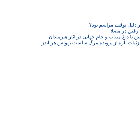
ار دلیل توقف مراسم بود؟
رفیق در مصلا
تا داغ میناب و جام جهانی در آثار هنرمندان
زئیات تازه از پرونده مرگ سلست ریواس هرناندز