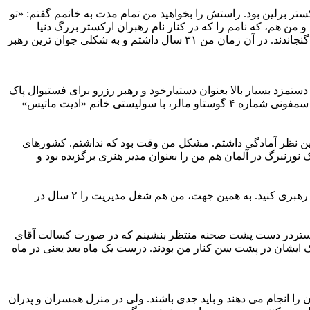
 کردن ارکستر برلین بود. راستش را بخواهید من تمام مدت به خانمم گفتم: «تو
نه چند ماهه. خلاصه اینکه نوامبر فرارسید و من هم، که نامم را که در کنار نام رهبران ارکستر بزرگ دنیا
گذاشته بودند، ۳ کنسرت را رهبری کردم. این کنسرت ها آنقدر موفقیت داشتند که به دستور آقای کارایان مرا در برنامه های ۴ سال آینده هم گنجاندند. در آن زمان من ۳۱ سال داشتم و به شکلی جوان ترین رهبر
ستمزد بسیار بالا بعنوان دستیارخود و رهبر رزرو برای فستیوال پاک
سالزبورگ برگزیده اند که در صورت کسالت ایشان، می بایست فوراً رهبری ارکستر را به عهده می گرفتم. در این ۶ شب می بایست ۳ شب سمفونی شماره ۴ گوستاو مالر، با سولیستی خانم «ادیت ماتیس»
این نظر آمادگی داشتم. مشکل من وقت بود که نداشتم. کشورهای
ورنبرگ در آلمان هم من را بعنوان مدیر هنری برگزیده بود و
این داستان مفصلی دارد. اما خلاصه اش این است که آقای کارایان اظهار داشت: «اگر در نورنبرگ رسماً مدیر باشید دیگر در برلین نمی توانید رهبری کنید. به همین جهت، من هم شغل مدیریت را ۲ سال در
رکستردر دست پشت صحنه منتظر بنشینم که در صورت کسالت آقای
وچک ایشان در پشت سن کنار من بودند. درست یک ماه بعد یعنی در ماه
ا انجام می دهند و باید جدی باشند. ولی در منزل همسران و پدران