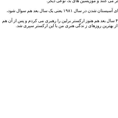
ر می کنند و موزیسین های بد، نوعی دیگر.
تأثیرش تا به امروز و در تمام نقاط دنیا من را همراهی کرده است. مهمترین اثرش این بود که وقتی آقای کارایان دستور داده بودند تا از من برای آسیستان شدن در سال ۱۹۸۱ یعنی یک سال بعد هم سوال شود،
جالب اینکه وی نه تنها واکنش منفی به دنبال این پاسخم نداشت بلکه از این بابت هم بسیار خوشحال شد. توضیح اینکه من تا سال ۱۹۸۴ یعنی ۴ سال بعد هم هنوز ارکستر برلین را رهبری می کردم و پس از آن هم