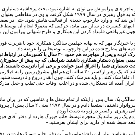
 و ماجراهای پیرامونش می توان به اشاره نمود، بحث پرحاشیه دستیاری 
ذخیره ارکستر در کنار فون کارایان حضور پیدا کرد.
 این شد که او وارد چارچوب جدیدی از فعالیت هایش شود. حتی در بعض
ا تا انتهای کنسرت در سالن می ماند، حرکتی که معمولا انجام آن توسط 
ون غیرواقعی قلمداد کردن این همکاری و طرح شبهاتی پیرامون این 
خبرنگار مهر که به بهانه چهلمین سالگرد همکاری خود با هربرت فون ک
یه های مطرح شده در این چارچوب، توضیحاتی را عرضه داد.
* آقای رهبری شما سه سال قبل از پیروزی انقلاب اسلامی، ایرا
وسیقی بعنوان دستیار همکاری داشتید. شرایطی که چه پیش از حضورتان د
ستیاری شما را اغراق آمیز خوانده و برخی آنرا نادرست دانستند. آیا
بله، من هم شنیده ام که گفته اند این اتفاق نمی تواند حقیقت داشته باشد که یک ره
 ادعاها شک کنند، و باید هم شک کنند، چون آنقدر دروغ و نادرست شن
ه ایران آمده اند دستکاری شده و در اغلب اوقات حتی تقلب و جعل مد
رباره این مورد همکاری ما به زمانی باز می گردد، که من در سن ۲۹ سالگی یک سال پس از اینکه از تمام 
مدیر ارکستر ژونس موزیکال ایران و ارکستر 
نی رهبری ارکستر در ژنو به دست آوردم.
م یک روز مانند یک معجزه توسط خانم «بورگ هارد» از دفتر آقای فون 
طعه ضبط شده ای دارید برای ایشان بفرستید.»
می شناسد. بنابر این با شادمانی فوراً به دفتر خانم «بورک هارد» در د