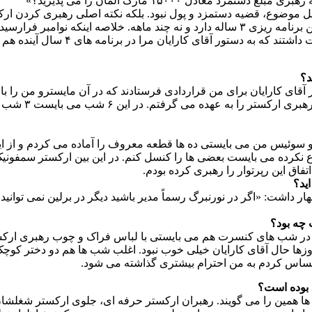
عادل ۱۵۰۰۰ مارک آلمان را می پذیرید؟»
هبر خوب بود. البته اصل موضوع، قضیه دستمزد و پول نبود. بلکه نکته اصلی رهبری
حتما شوخی میکنی و من را دست انداختی!» چون می دانستم که برلین برنامه ریزی ۳ ساله دارد و 
د؟
قای کارایان برای من قراردادی فرستادند که در آن مایسترو من را با د
 و سوئیس من می بایستی ده ها قطعه معروف را آماده می کردم و از 
کرده می بایست بعضی ها را کنسل کنم. در این بین ارکستر سمفونیک ن
فاق این رپرتوار را رهبری کرده بودم.
ید؟
م و در شب های کنسرت هم می بایستی با لباس فراک و چوب رهبری ا
آن روزها حال آقای کارایان خیلی خوب نبود. اغلب شب ها هم دو دختر ک
ق بوده است؟
 همین را می گویند. رهبران ارکستر حرفه ای، جلوی ارکستر شغلشان ر