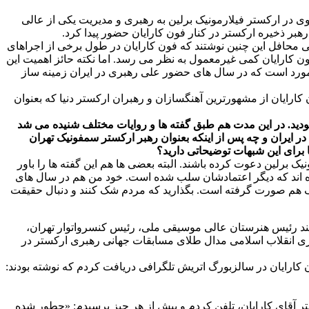
وی در ارکستر فیلارمونیک برلین به رهبری و مدیریت یکی از عالی
ی محافل این چنین نوشتند که فون کارایان در طول برخی از اجراهای
فون کارایان کمی غیرمعمول به نظر می رسد. اما نکته حائز اهمیت این
مورد است که در سال های حضور علی رهبری در ایران زمینه ساز
ارایان از مشهورترین آهنگسازان و رهبران ارکستر دنیا که بعنوان
ن را ترک کرده و پس از مهاجرت هم حدود ۳۰ سال با کشورمان در ارتباط نبودید. در این مدت هم طبق گفته ها و روایات مختلف شنیده می شد
ر ایران و چه پس از اینکه بعنوان رهبر ارکستر سمفونیک تهران
 برای این شبهات توضیحاتی دارید؟
بر ارکستر ۳۰ ساله، آن هم اهل مشرق زمین را به فیلارمونیک برلین دعوت کرده باشند. البته بعضی ها هم این گفته ها را باور
یده اند که دیگر اعتمادشان سلب شده است. خود من هم در سال های
رک هم صورت گرفته است. بگذارید که مردم شک کنند و دنبال حقیقت
شغل ها و مَناسبی که در ایران مانند رئیس هنرستان عالی موسیقی ملی، رئیس کنسرواتوار تهران،
سمفونیک ۱۰۰ نفره کنسرواتوار داشتم، استعفا دادم و در سال ۱۹۷۷ یعنی ۲ سال پیش از پیروزی انقلاب اسلامی مدال طلای مسابقات جهانی رهبری ارکستر در
کارایان در سالزبورگ اتریش تلگرافی دریافت کردم که نوشته بودند:
فتر آقای کارایان، تلفن کردم و پیش از هر چیز پرسیدم: «چطور شده