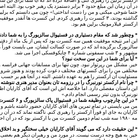
ارکستر برلین را رهبری کنی و اضافه کرده اند که آیا شما برای این سه رهبری مبلغ دستمزد م
در آن زمان این مبلغ حدود ۴ برابر دستمزد یک ر
ارکستر فیلارمونیک برلین هم بود.
* وچطور شد که مقام دستیاری در فستیوال سالزبورگ را به شما دادن
این امر نتیجه موفقیت همین سه کنسرت بود که پس از یک ماه از دفتر آ
مشهور و ۳ شب سمفونی شماره ۴ چایکوفسکی اجرا می شد.
* آیا برای شما در این سن سخت نبود؟
خیر. مشکل من رپرتوار نبود. چون تنها برای مسابقات جهانی فرانسه
مختلفی من را برای کنسرتهای مختلف دعوت کرده بودند و هنوز شروع ن
مسئولیت آن ارکستر را هم به عهده داشتم. البته در آنجا هم بر حسب ات
* چرا نام ارکستر نورنبرگ را در رزومه تان بعنوان مدیر هنری ننوشته ا
نورنبرگ بدون تیتر رسمی انجام دادم.»
* در این چارچوب وظیفه شما در فستیوال پاک سالزبورگ و ۶ کنسرت چه بود؟
من می بایستی در تمام تمرین های آقای کارایان حضور داشته باش
کارایان به جای او فوراً ارکستر را رهبری کنم. ناگفته نماند که در 
مه ۱۹۸۰ سه شب تمام دومین کنسرت من با ارکستر بود که در آن احساس کردم به من احترام بیشتری گذاشته می شود.
* این حقیقت دارد که می گویند آقای کارایان خیلی سختگیر و بد اخلا
خیر. به هیچ وجه درست نیست. در مورد من و رهبران دیگر هم بعضی ها