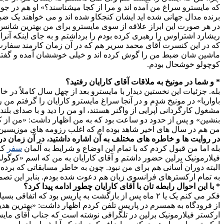
برنده مدال جهانی شده اید ایشان کنجکاو شده اند و می خواهند یک ض
در هر صورت این ابراز علاقه از سوی مایسترو برای من بهترین شانس
ریشارد اشتراوس را رهبری کرده بودم را برداشتم و به جای اینکه آنرا 
که در این کنسرت آقای محمد سریر هم که در آن زمان کارمند سفارت ای
کوچولو خوشحال بودم.
* و شما در مونیخ به ملاقات آقای کارایان رفتید؟
بله. جزئیات این نخستین دیدار با مایسترو بعد از چهل سال کاملاً د
باواریا» در مونیخ شدم و در آنجا سراغ مایسترو کارایان را گرفتم من ر
مشغول کارگردانی اُپرایی از واگنر هستند، او من را دید و با صدای بل
بنشین» و پس از حدود دو ساعت بود که به من اظهار داشت: «من از ک
من هم در سال های اخیر شاهد بوده ام که اغلب رزومه های موزیسین
در روایت ها و خاطره های مختلف به آن اشاره داشتید، در آن زمان در
بله اما من قبول کردم که با تمام این اوضاع و شرایط به آلمان
سفر
فیلارمونیک برلین حضور داشتم و آقای کارایان به من که اسم «کوگولو»
البته دوران آسانی هم برای من نبود. چون به خاطر مسابقاتی که برده ب
به تمام ارکسترهای فرانسوی زبان هم دعوت شده بودم. بنابر این تصم
* با این احوال رابطه تان با آقای کارایان چطور ادامه پیدا کرد؟
فکر می کنم یک یا ۲ ماه پس از بازگشت به پاریس بود 