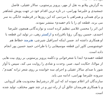
به گزارش پیلانو به نقل از مهر، پرویز پرستویی، سالار عقیلی، فاضل
جمشیدی و علیرضا بهرامی، در تازه ترین اقدام خود در جهت پویش مُشاهنر
و برای همدلی و همراهی با مردمی که این روزها در قرنطینه خانگی به سر
می برند، قطعه ای را با نام «همدم» منتشر نمودند.
این اثر را محسن غلامی تنظیم کرده است و نوازندگانی همچون علیرضا
احمدی، حسین رودگر، رؤیا باقرزاده و
ارکستر
زهی، در تولید این قطعه با
او همکاری داشته اند. ضمن اینکه اسرافیل شیرچی،
هنرمند
خطاط هم
خوشنویسی کاور این قطعه موسیقایی را با طراحی حمید حسین پور انجام
داده است.
قطعه «همدم» ابتدا با شعرخوانی و دکلمه پرویز پرستویی بر روی بیت هایی
از مولانا، حکایت امید، صبر، وحدت و شادی را روایت می کند، سپس با آواز
شور با صدای سالار عقیلی و اجرای سه خواننده بر روی شعر ترانه “همدم”،
سروده علیرضا بهرامی، ادامه می یابد.
سازندگان اثر اعلام نموده اند که این کار درشرایط محدودیت های کرونایی
و با همکاری هنرمندان خالق آن از راه دور و در چند شهر مختلف، تولید شده
است.