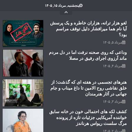
Ski
پنجشنبه, مرداد ۱۵, ۱۴۰۵
t
conten
لغو هزار ترانه، هزاران خاطره و یک پرسش
آیا نام هما میرافشار دلیل توقف مراسم
بود؟
مرداد ۵, ۱۴۰۵
وداعی که روی صحنه نرفت اما در دل مردم
ماند آرزوی اجرای رفیق در مصلا
مرداد ۴, ۱۴۰۵
هنرهای تجسمی در هفته ای که گذشت؛ از
خلق نقاشی روح الامین تا داغ میناب و جام
جهانی در آثار هنرمندان
مرداد ۳, ۱۴۰۵
کشف لکه های احتمالی خون در خانه سابق
خواننده آمریکایی جزئیات تازه از پرونده
مرگ سلست ریواس هرناندز
مرداد ۲, ۱۴۰۵