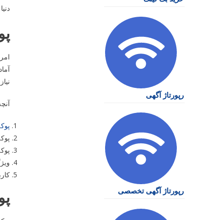
دنیا
پو
امرو
آماد
نیاز
رپورتاژ آگهی
آنچه
پوک
پوکه
پوک
ویژ
کار
رپورتاژ آگهی تخصصی
پو