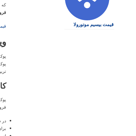
که ا
قرو
قیمت بیسیم موتورولا
قیم
وی
پوکه
پوکه
ترین
کا
پوکه
قروه
در ش
برای
از پ