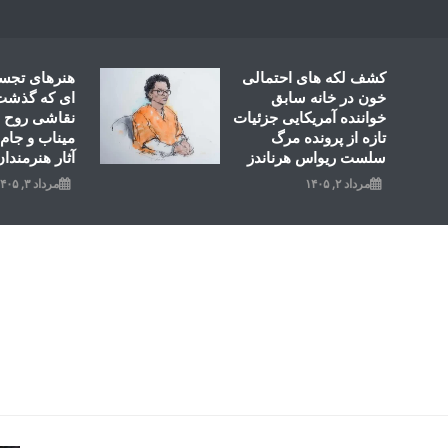
Ski
t
conten
کشف لکه های احتمالی
هنرهای تجس
خون در خانه سابق
ای که گذشت؛
خواننده آمریکایی جزئیات
نقاشی روح ال
تازه از پرونده مرگ
میناب و جام 
سلست ریواس هرناندز
آثار هنرمندان
مرداد ۲, ۱۴۰۵
مرداد ۳, ۱۴۰۵