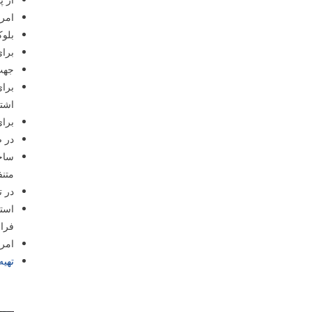
امرو
بلوک
برای
جهت 
اشت
برای
در ص
ساخت
متنف
در ت
استف
فراو
امرو
تهیه