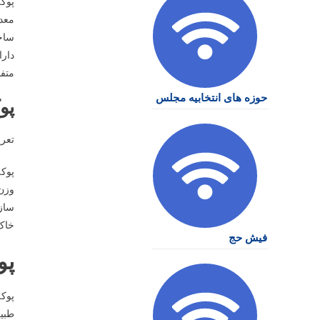
پوکه
معدن
ساخت
متفا
حوزه های انتخابیه مجلس
پو
تعری
پوکه
وزن 
سازی
خاک 
فیش حج
پو
پوک
طبیع