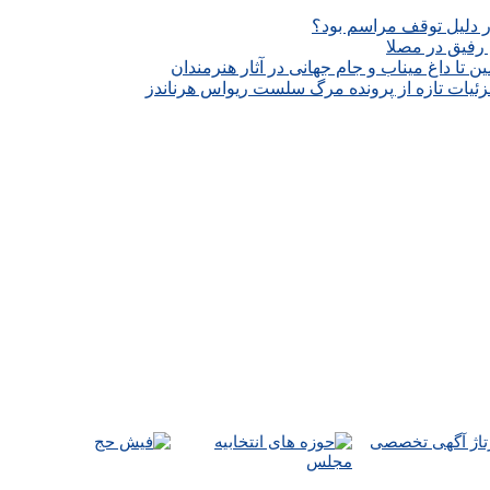
ار دلیل توقف مراسم بود؟
رفیق در مصلا
تا داغ میناب و جام جهانی در آثار هنرمندان
زئیات تازه از پرونده مرگ سلست ریواس هرناندز