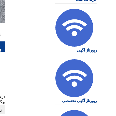
d
را
رپورتاژ آگهی
نو
درخ
رپورتاژ آگهی تخصصی
برگ