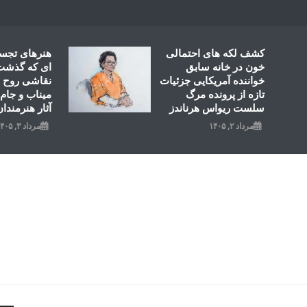
Ski
t
conten
کشف لکه های احتمالی
هنرهای تجس
خون در خانه سابق
ای که گذشت؛
خواننده آمریکایی جزئیات
نقاشی روح ال
تازه از پرونده مرگ
میناب و جام 
سلست ریواس هرناندز
آثار هنرمندان
مرداد ۲, ۱۴۰۵
مرداد ۳, ۱۴۰۵