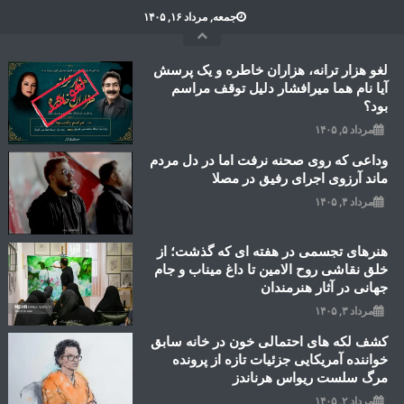
Ski
جمعه, مرداد ۱۶, ۱۴۰۵
t
conten
لغو هزار ترانه، هزاران خاطره و یک پرسش
آیا نام هما میرافشار دلیل توقف مراسم
بود؟
مرداد ۵, ۱۴۰۵
وداعی که روی صحنه نرفت اما در دل مردم
ماند آرزوی اجرای رفیق در مصلا
مرداد ۴, ۱۴۰۵
هنرهای تجسمی در هفته ای که گذشت؛ از
خلق نقاشی روح الامین تا داغ میناب و جام
جهانی در آثار هنرمندان
مرداد ۳, ۱۴۰۵
کشف لکه های احتمالی خون در خانه سابق
خواننده آمریکایی جزئیات تازه از پرونده
مرگ سلست ریواس هرناندز
مرداد ۲, ۱۴۰۵