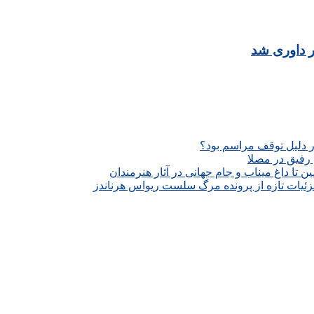
ر داوری شد
ار دلیل توقف مراسم بود؟
رفیق در مصلا
تا داغ میناب و جام جهانی در آثار هنرمندان
زئیات تازه از پرونده مرگ سلست ریواس هرناندز