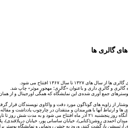
ای گالری ها
۱۳۲ تا سال ۱۳۶۷ افتتاح می شود.
وژه گالری و گالری داری و باعنوان «گالری؛ مهجور موثر» چاپ شد.
 پوسترهای جمع آوری شده‌ی این نمایشگاه که همگی اورجینال و از هما
 این شماره‌ی مجله‌ی آنگاه موضوعات گالری و گالری گردی با ۳۵ نوشتار از زاویه های گوناگون مورد دقت
 ها و ارتباط آنها با هنرمندان و منتقدان در چارچوب یادداشت و مقال
دی روشن(کتابی)، خیابان ساسانی پور، خیابان دریا(قندی)، پلاک ۶ دایر خواهد ب