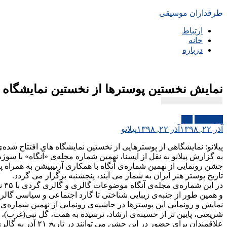
طرفداران موسیقی
ارتباط
خانه
درباره
نمایش نخستین پوسترها از نخستین نمایشگاه ه
موسیقی
هنر
آذر ۲۲, ۱۳۹۸
آذر ۲۲, ۱۳۹۸
پیلانو
پیلانو: نمایشگاهی از پوسترهایی از نخستین نمایشگاه های افتتاح شده‌ی گالری ها از سال های ۷
به گزارش پیلانو به نقل از ایسنا، نهمین شماره مجله‌ی «آنگاه» با س
جشن رونمایی از نهمین شماره‌ی آنگاه با همکاری آرتیبیشن به همراه
تاریخ پوستر هنر ایران به شمار می آیند، پنجشنبه برگزار می گردد.
در
و همین طور از جنبه‌ی زیبایی شناختی تا گارد اجتماعی و سیاسی گالری
شریعتی، پایین تر از حسینه‌ی ارشاد، نرسیده به همت، گل نبی(غرب)، میدان احم
علاقمندان برای حضور در این جشن می توانند در تاریخ ۲۱ آذر به گالری آرتیبیشن بازگشت کنند، ورود به جشن رونمایی و نمایشگاه پوستر برای عموم علاقمندان آزاد است.