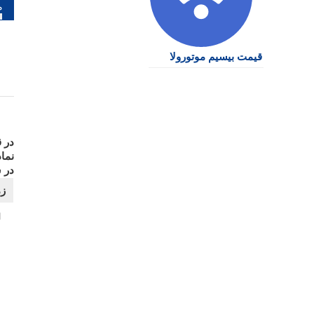
را
نو
قیمت بیسیم موتورولا
در 
نما
در 