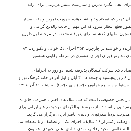
ی ایجاد انگیزه تمرین و ممارست بیشتر عزیزمان برای ارائه
ن عزیز کم نمی­کند و تنها نشان­دهنده ضرورت تمرین و دقت بیشتر
طور قطع انتظار می­رود که این مهم از جانب والدین گرامی و
ون سال­های گذشته، برای پذیرفته نشده­ها در مرحله اول داوری­ها
بر مبنای داوری تصاویر رسیده به دبیرخانه جشنواره، در نهایت ۵۱۸ اجرا و ۱۶۶۹ نوازنده و خواننده در چارچوب ۳۵۲ اجرای تک­ خوانی و تک­نوازی، ۸۳
را از میان اجراهای مدارس) برای اجرای حضوری در مرحله رقابتی ششمین
داد بالای شرکت­ کنندگان پذیرفته شده، دو روز به اجراهای
حضوری اضافه گردید و بدین ترتیب اجراهای حضوری بخش رقابتی جشنواره در خلال ۶ روز پنج­شنبه و جمعه­ ها ۳۰ آبان و اول آذر در خانه فرهنگ نور و
۷، ۸، ۱۴ و ۱۵ آذر در فرهنگسرای نیاوران برگزارمی­شود. همینطور اختتامیه ششمین جشنواره و جایزه همایون خرّم (نوای خرّم۶) پنج شنبه ۲۱ آذر ۱۳۹۸
قی در بخش خصوصی است که طی سال های اخیر با همراهی خانواده
ایی و استفاده از نمونه ها و الگوهای موجود در هنر ایرانی برای
نوازندگان تمامی سازها، خوانندگان و همینطور گروه های موسیقی کودک و نوجوان داوطلب (کمتر از ۱۸ سال) با اجرای یکی از تصانیف و یا قطعات بی
وح الله خالقی، مجید وفادار، مهدی خالدی، علی تجویدی، همایون