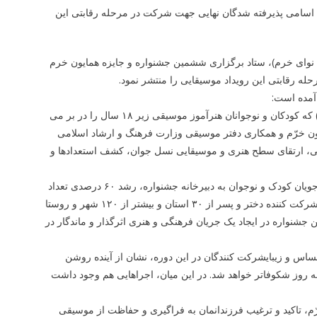
) اسامی پذیرفته شدگان نهایی جهت شرکت در مرحله رقابتی این
 نوای خرم)، ستاد برگزاری ششمین جشنواره و جایزه همایون خرم
له رقابتی این رویداد موسیقایی را منتشر نمود.
آمده است:
«به نام خالق زیبایی ها/ ششمین دوره جشنواره و جایزه همایون خرّم (نوای خرّم ۶) که کودکان و نوجوانان هنرآموز موسیقی زیر ۱۸ سال را در بر می
یون خرّم و همکاری دفتر موسیقی وزارت فرهنگ و ارشاد اسلامی
انی، ارتقای سطح هنری و موسیقایی نسل جوان، کشف استعدادها و
دوره ششم جشنواره نوای خرّم در حالی برگزار می­شود که ارسال ۹۸۲ اجرا از هنرجویان کودک و نوجوان به دبیرخانه جشنواره، رشد ۶۰ درصدی تعداد
اجراها نسبت به سال قبل را به دنبال داشته است. همینطور حضور بیشتر از ۲۵۰۰ شرکت­ کننده دختر و پسر از ۳۰ استان و بیشتر از ۱۲۰ شهر و روستا
قیت این جشنواره در ایجاد یک جریان فرهنگی و هنری اثرگذار و ماندگار در
س و زیبایشرکت­ کنندگان در این دوره، نشان از آینده روشن
ه روز شکوفاتر خواهد شد. در این میان، اجراهایی هم وجود داشت
ّم، تاکید و ترغیب فرزندان­مان به فراگیری و حفاظت از موسیقی