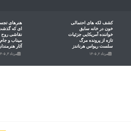
Ski
t
conten
کشف لکه های احتمالی
هنرهای تجس
خون در خانه سابق
ای که گذشت؛
خواننده آمریکایی جزئیات
نقاشی روح ال
تازه از پرونده مرگ
میناب و جام 
سلست ریواس هرناندز
آثار هنرمندان
مرداد ۲, ۱۴۰۵
مرداد ۳, ۱۴۰۵