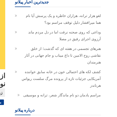
جدیدترین اخبار پیلانو
لغو هزار ترانه، هزاران خاطره و یک پرسش آیا نام
هما میرافشار دلیل توقف مراسم بود؟
وداعی که روی صحنه نرفت اما در دل مردم ماند
آرزوی اجرای رفیق در مصلا
هنرهای تجسمی در هفته ای که گذشت؛ از خلق
نقاشی روح الامین تا داغ میناب و جام جهانی در آثار
هنرمندان
کشف لکه های احتمالی خون در خانه سابق خواننده
از
آمریکایی جزئیات تازه از پرونده مرگ سلست ریواس
نو
هرناندز
مراسم یادمان دو نام ماندگار شعر، ترانه و موسیقی
م
درباره پیلانو