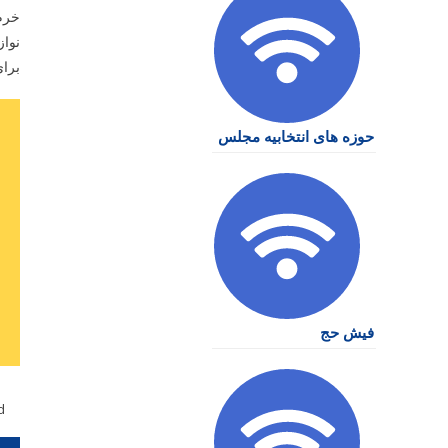
خرم،
نواز
برا
حوزه های انتخابیه مجلس
فیش حج
d