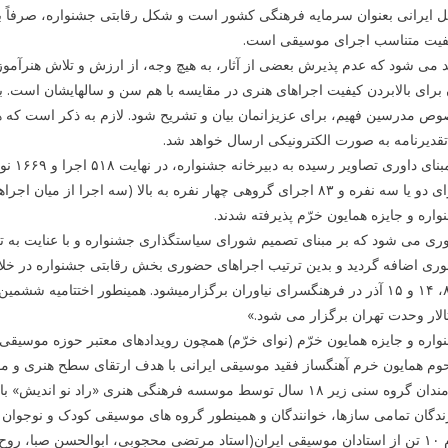
 ایرانی بعنوان سرمایه فرهنگی کشور است و شکل رقابتی جشنواره، صرفاً برا
یفیت متناسب اجرای موسیقی است.
د می ­شود که عدم پذیرش بعضی از آثار، به هیچ وجه، از ارزش و تلاش هنرآموزا
 برای بالابردن کیفیت اجراهای هنری در مقایسه با هم سن و سال­هایشان است. ب
ص مدرسین فهیم، برای عزیزان­مان بیان و تشریح ­شود. لازم به ذکر است که همچ
قدیرنامه به صورت الکترونیکی ارسال خواهد شد.
اجرای دو یا سه نفره و ۸۳ اجرای گروهی چهار نفره به بالا (سه اج
اره و جایزه همایون خرّم پذیرفته شدند.
وری می ­شود که بر مبنای تصمیم شورای سیاست­گذاری جشنواره و با عنایت به تع
الار وحدت تهران برگزار می شود.»
واره و جایزه همایون خرّم (نوای خرّم) همچون رویدادهای معتبر حوزه موسی
م همایون خرم آهنگساز فقید موسیقی ایرانی با هدف ارتقای سطح هنری و موسیق
زیر ۱۸ سال توسط موسسه فرهنگی هنری «راد نو اندیش» با مدیریت بردیا صدرنوری و دبیری ناصر ایزدی برگزار می گردد.
کلام ۱۰ تن از استادان موسیقی ایران(استاد مرتضی محجوبی، ابوالحسن صبا، ر