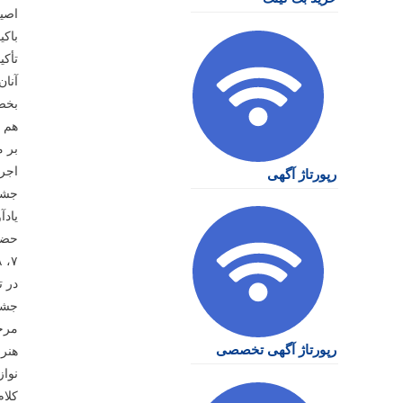
اصیل
باک
تأکی
آنان
بخصو
هم ت
رپورتاژ آگهی
جشنو
یادآ
در ت
جشن
مرحو
رپورتاژ آگهی تخصصی
هنرمندان گروه سنی 