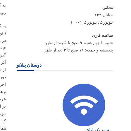
به گ
نشانی
روید
خیابان ۱۲۳
نیویورک، نیویورک ۱۰۰۰۱
به گ
( نو
ساعت کاری
در م
شنبه تا چهارشنبه: ۹ صبح تا ۵ بعد از ظهر
پنجشنبه و جمعه: ۱۱ صبح تا ۳ بعد از ظهر
­گیر
آذر 
دوستان پیلانو
ارائ
عرصه
بر ا
موسی
که 
همان
خرید بک لینک