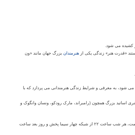
ر کشیده می شود.
ستند «قدرت هنر» زندگی یکی از
هنرمندان
بزرگ جهان مانند «ون
) در شبکه چهار سیما شروع می شود، به معرفی و شرایط زندگی هنرمندانی می پردازد که با
 اساتید بزرگ همچون (رامبراند، مارک رودکو، ونسان وانگوک و
«قدرت هنر» به کوشش واحد تامین برنامه شبکه چهار سیما از امشب در چهار قسمت، هر شب ساعت ۲۲ از شبکه چهار سیما پخش و روز بعد ساعت