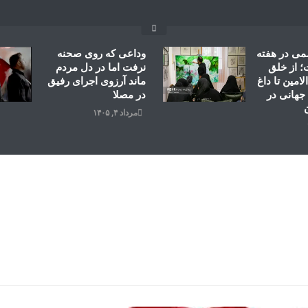
می در هفته
وداعی که روی صحنه
 از خلق
نرفت اما در دل مردم
امین تا داغ
ماند آرزوی اجرای رفیق
جهانی در
در مصلا
مرداد ۴, ۱۴۰۵