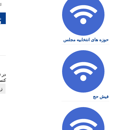
d
را
نو
حوزه های انتخابیه مجلس
در 
کنس
فیش حج