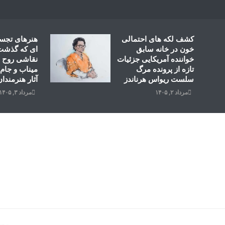
Ski
t
conten
کشف لکه های احتمالی
هنرهای تجس
خون در خانه سابق
ای که گذشت؛
خواننده آمریکایی جزئیات
نقاشی روح ال
تازه از پرونده مرگ
میناب و جام 
سلست ریواس هرناندز
آثار هنرمندان
مرداد ۲, ۱۴۰۵
مرداد ۳, ۱۴۰۵