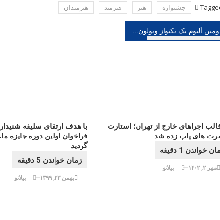
Tagge
جشنواره
هنر
هنرمند
هنرمندان
هبری
دومین آلبوم یک تکنواز ویولون منتشر خواهد شد
شته
قالب اجراهای خارج از تهران؛ استارت
با هدف ارتقای سلیقه شنیدار
رت های پاپ زده شد
فراخوان اولین دوره جایزه م
گردید
مهر ۲, ۱۴۰۲
پیلانو
بهمن ۲۳, ۱۳۹۹
پیلانو