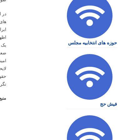
در ا
های 
ابر
اظها
حوزه های انتخابیه مجلس
یک 
ضعف 
امی
لایح
حقو
نگرا
منبع
فیش حج