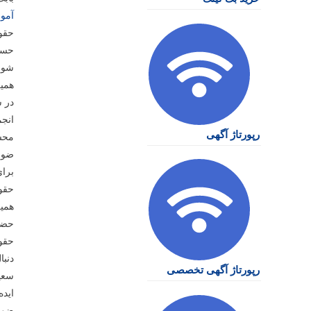
آمو
حقو
حسن 
شورا
همی
در ش
انجم
رپورتاژ آگهی
محسن
ضواب
برای
حقوق
همی
حضو
حقوق
دنبا
رپورتاژ آگهی تخصصی
سعید
ایده
ضواب