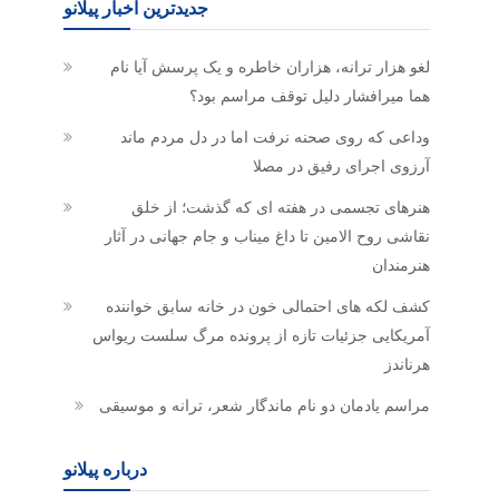
جدیدترین اخبار پیلانو
لغو هزار ترانه، هزاران خاطره و یک پرسش آیا نام
هما میرافشار دلیل توقف مراسم بود؟
وداعی که روی صحنه نرفت اما در دل مردم ماند
آرزوی اجرای رفیق در مصلا
هنرهای تجسمی در هفته ای که گذشت؛ از خلق
نقاشی روح الامین تا داغ میناب و جام جهانی در آثار
هنرمندان
کشف لکه های احتمالی خون در خانه سابق خواننده
آمریکایی جزئیات تازه از پرونده مرگ سلست ریواس
هرناندز
مراسم یادمان دو نام ماندگار شعر، ترانه و موسیقی
درباره پیلانو