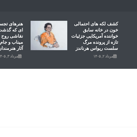
Ski
t
conten
کشف لکه های احتمالی
هنرهای تجس
خون در خانه سابق
ای که گذشت؛
خواننده آمریکایی جزئیات
نقاشی روح ال
تازه از پرونده مرگ
میناب و جام 
سلست ریواس هرناندز
آثار هنرمندان
مرداد ۲, ۱۴۰۵
مرداد ۳, ۱۴۰۵