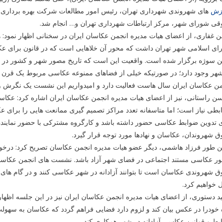
زش
های شهروندی شهرداری تهران، رئیس امور مطالعات شرکت بهره برداری مترو
قی شورای شهر، مرکز ارتباطات شهرداری تهران و… انجام شد.
غفاری، از اعضای هیات مدیره انجمن عکاسان ایران در سخنانی اظهار نمود: 
ی اسلامی شهر تهران داشت که محور آن خلاهایی است که در قانون برای عکا
ن سوژه برگزار شده است. واقعیت این است که تاریخ مصور شهر و کشور در ح
هر وجود دارد؛ در صورتیکه خیلی از فضاهای ممنوعه عکاسی مربوط یک قرن پ
ن عکاسان ایران سال هاست فعالیت دارد و امیدواریم این نشست یک نگرش و ب
 راستانی، نیز از اعضای هیات مدیره انجمن عکاسان ایران اشاره کرد: عکاسان
طی نیاز است؛ اما متاسفانه تعدد مراکز تصمیم گیری ممانعت هایی را برای عکا
 تدوین ضوابط عکاسی حضور داشته باشد و کارگروه مشترکی با حضور نماینده 
 شهروندان، عکاسان و نهادها مورد توجه قرار گیرد.
ن طور فرزاد هاشمی، دیگر عضو هیات مدیره انجمن عکاسان تصریح کرد: درخو
ر عکاسی مستند اجتماعی در فضای شهر آزاد باشد. نشست های انجمن عکاسان ا
 شهروندی عکاسان است تا بتوانند آزادانه در شهر عکاسی کنند و در گام های 
ل خواهیم کرد.
 دستوری، از اعضای هیات مدیره انجمن عکاسان ایران نیز در این جلسه اظها
 خودرا در عکس بیان کند و لزوم دارد فضایی فراهم گردد که عکاسان به سهولت
ط و قوانین عکاسی آزادانه در شهر همکاری کند.