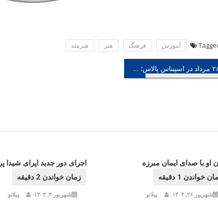
Tagge
آموزش
فرهنگ
هنر
هنرمند
هبری
۲۸ مرداد در اسپیناس پالاس؛ مهران مدیری باردیگر کنسرت برگزار می نماید، همکاری با سامان احتشامی
شته
 او با صدای ایمان مبرزه
اجرای دور جدید اپرای شیدا پ
شهریور ۲۶, ۱۴۰۴
پیلانو
شهریور ۳, ۱۴۰۳
پیلانو