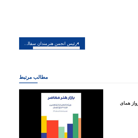
رئیس انجمن هنرمندان سفالگر ایران اعلام کرد آثار سرامیک یک زوج پیشکسوت در خانه هنرمندان
مطالب مرتبط
رواز همای