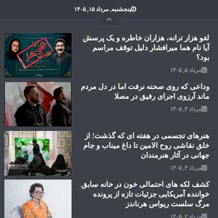
Ski
پنجشنبه, مرداد ۱۵, ۱۴۰۵
t
conten
لغو هزار ترانه، هزاران خاطره و یک پرسش
آیا نام هما میرافشار دلیل توقف مراسم
بود؟
مرداد ۵, ۱۴۰۵
وداعی که روی صحنه نرفت اما در دل مردم
ماند آرزوی اجرای رفیق در مصلا
مرداد ۴, ۱۴۰۵
هنرهای تجسمی در هفته ای که گذشت؛ از
خلق نقاشی روح الامین تا داغ میناب و جام
جهانی در آثار هنرمندان
مرداد ۳, ۱۴۰۵
کشف لکه های احتمالی خون در خانه سابق
خواننده آمریکایی جزئیات تازه از پرونده
مرگ سلست ریواس هرناندز
مرداد ۲, ۱۴۰۵