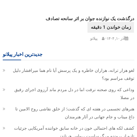
درگذشت یک نوازنده جوان بر اثر سانحه تصادف
آذر ۱۰, ۱۴۰۴
پیلانو
جدیدترین اخبار پیلانو
لغو هزار ترانه، هزاران خاطره و یک پرسش آیا نام هما میرافشار دلیل
توقف مراسم بود؟
وداعی که روی صحنه نرفت اما در دل مردم ماند آرزوی اجرای رفیق
در مصلا
هنرهای تجسمی در هفته ای که گذشت؛ از خلق نقاشی روح الامین تا
داغ میناب و جام جهانی در آثار هنرمندان
کشف لکه های احتمالی خون در خانه سابق خواننده آمریکایی جزئیات
تازه از پرونده مرگ سلست ریواس هرناندز