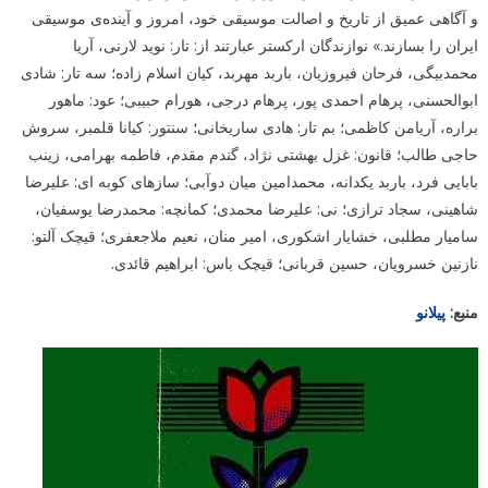
و آگاهی عمیق از تاریخ و اصالت موسیقی خود، امروز و آینده‌ی موسیقی
ایران را بسازند.» نوازندگان ارکستر عبارتند از: تار: نوید لارنی، آریا
محمدبیگی، فرحان فیروزیان، باربد مهربد، کیان اسلام زاده؛ سه تار: شادی
ابوالحسنی، پرهام احمدی پور، پرهام درجی، هورام حبیبی؛ عود: ماهور
براره، آریامن کاظمی؛ بم تار: هادی ساریخانی؛ سنتور: کیانا قلمبر، سروش
حاجی طالب؛ قانون: غزل بهشتی نژاد، گندم مقدم، فاطمه بهرامی، زینب
بابایی فرد، باربد یکدانه، محمدامین میان دوآبی؛ سازهای کوبه ای: علیرضا
شاهینی، سجاد ترازی؛ نی: علیرضا محمدی؛ کمانچه: محمدرضا یوسفیان،
سامیار مطلبی، خشایار اشکوری، امیر منان، نعیم ملاجعفری؛ قیچک آلتو:
نازنین خسرویان، حسین قربانی؛ قیچک باس: ابراهیم قائدی.
منبع:
پیلانو