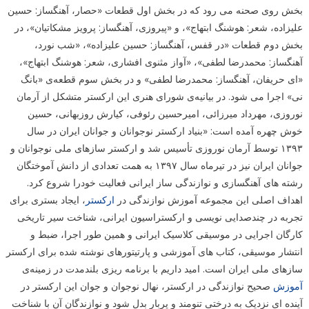
بخش روی صحنه می رود که در بخش اول قطعات «حصار، آهنگساز: حسین
علیزاده، شعر: هوشنگ ابتهاج»، و «پیروزی، آهنگساز: پرویز مشکاتیان»، در
بخش دوم قطعات «در قفس، آهنگساز: حسین علیزاده»، «شب نورد،
آهنگساز: محمدرضا لطفی»، «آواز مثنوی افشاری، شعر: هوشنگ ابتهاج»،
«ای حریفان، آهنگساز: محمدرضا لطفی» و در بخش سوم قطعه‌ی «بانگ
نی» اجرا می شود. در بیانیه‌ی شورای هنری این ارکستر متشکل از آرمان
نوروزی، مهرداد میرزائی، امیرحسین رئوفی، کیارش روزبهانی، حسین
خوش چهره آمده است: «بنیاد ارکستر نوجوانان و جوانان ایران در سال
۱۳۹۳ توسط آرمان نوروزی تأسیس شد و ارکستر سازهای ملی نوجوانان و
جوانان ایران نیز در تیرماه سال ۱۳۹۷ به همت تعدادی از دانش آموختگان
رشته های آهنگسازی و نوازندگی ساز ایرانی فعالیت خودرا شروع کرد.
اهداف اصلی این مجموعه آموزش نوازندگی در
ارکستر
، ایجاد بستری برای
تجربه در چندصدایی نویسی و ارکستراسیون ایرانی، شناخت سیر تاریخی
کارگان اجرایی در موسیقی کلاسیک ایرانی و همین طور اجرا، ضبط و
انتشار موسیقی، کتاب های آموزشی و پارتیتورهای نوشته شده برای ارکستر
سازهای ملی ایران است. امید داریم با برنامه ریزی بلندمدت در زمینه‌ی
آموزش
صحیح نوازندگی در ارکستر، نهال نوجوان و جوان این ارکستر در
آینده ای نزدیک به درختی تنومند و پربار بدل شود و نوازندگان آن با شناخت