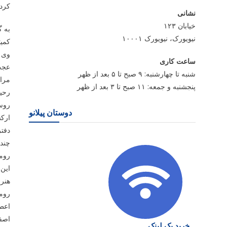
کرد.
نشانی
خیابان ۱۲۳
به گ
نیویورک، نیویورک ۱۰۰۰۱
کمی
وی 
ساعت کاری
عجب»
شنبه تا چهارشنبه: ۹ صبح تا ۵ بعد از ظهر
مراس
پنجشنبه و جمعه: ۱۱ صبح تا ۳ بعد از ظهر
رحی
روسی
دوستان پیلانو
ارکس
روما
این 
روما
اصفه
خرید بک لینک