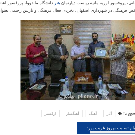
نی، پروفسور لوریه ماتیه ریاست دپارتمان
هنر
دانشگاه مالدووا، پروفسور اشتف
ص فرهنگی در شهرداری اصفهان، بخردی فعال فرهنگی و نازنین رحیمی بعنوا
Tagge
آثار
آهنگ
آهنگساز
اركستر
هبری
پیام تسلیت بهروز غریب پور؛ تجلیل از یک صدای بی نظیر، هنر اسحاق انور فراموش نمی گردد