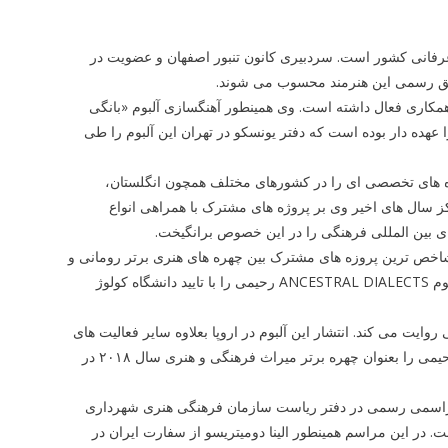
عرفانی کشور است. سردبیری کانون تنبور اصفهان و عضویت در
ابق رسمی این هنرمند محسوب می شوند.
کاری فعال داشته است. وی همینطور آهنگسازی آلبوم «بانگی
هده دار بوده است که دفتر یونسکو در تهران این آلبوم را طی
ه های تخصصی ای را در کشورهای مختلف همچون انگلستان،
کز سال های اخیر وی بر پروژه های مشترک با همراهی انواع
ای بین المللی فرهنگی را در این خصوص برانگیخت.
 به گزینش و معرفی شاخص ترین پروزه های مشترک بین چهره های هنری برتر رومانی و
چندین کشور متقابل همچون ایتالیا، کانادا، فرانسه، آلمان و ایران پرداخته است، آلبوم ANCESTRAL DIALECTS رحیمی را با تایید دانشگاه کولوژ
ایت می کند. انتشار این آلبوم در اروپا بعلاوه سایر فعالیت های
هنری و فرهنگی وی در رومانی سبب شد تا مقامات یونسکو و میراثی آن کشور، رحیمی را بعنوان چهره برتر میراث فرهنگی و هنری سال ۲۰۱۸ در
وح مخصوص چهره برتر هنری سال ۲۰۱۸ رومانی طی مراسمی رسمی در دفتر ریاست سازمان فرهنگی هنری شهرداری
. در این مراسم همینطور الینا دومیتریسو از سفارت ایران در