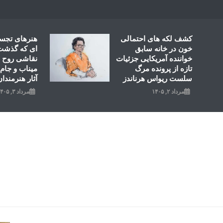
Ski
t
conten
کشف لکه های احتمالی
هنرهای تجس
خون در خانه سابق
ای که گذشت؛
خواننده آمریکایی جزئیات
نقاشی روح ال
تازه از پرونده مرگ
میناب و جام 
سلست ریواس هرناندز
آثار هنرمندان
مرداد ۲, ۱۴۰۵
مرداد ۳, ۱۴۰۵