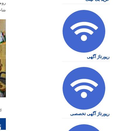
روما
شاخ
رپورتاژ آگهی
d
رپورتاژ آگهی تخصصی
را