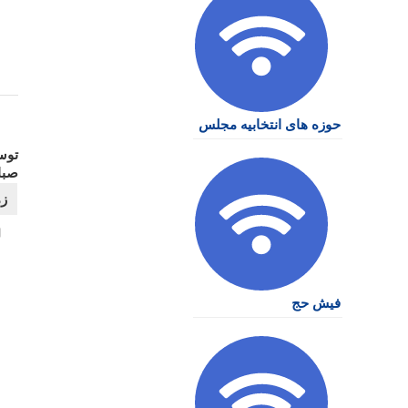
نو
حوزه های انتخابیه مجلس
توس
صبا
فیش حج