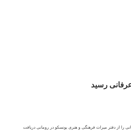
رفانی رسید
پیلانو علی اصغر رحیمی لوح مخصوص چهره برتر هنری سال ۲۰۱۸ رومانی را از دفتر میراث فرهنگی و هنری یونسکو در رومانی دریافت