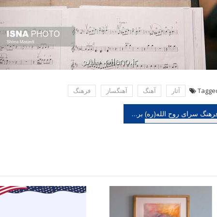
Tagge
آثار
آهنگ
آهنگساز
فرهنگ
هبری
فرهنگ سرای روح الله(ره) برپا می شود
شته