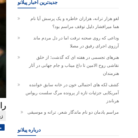
جدیدترین اخبار پیلانو
لغو هزار ترانه، هزاران خاطره و یک پرسش آیا نام
هما میرافشار دلیل توقف مراسم بود؟
وداعی که روی صحنه نرفت اما در دل مردم ماند
آرزوی اجرای رفیق در مصلا
هنرهای تجسمی در هفته ای که گذشت؛ از خلق
نقاشی روح الامین تا داغ میناب و جام جهانی در آثار
هنرمندان
کشف لکه های احتمالی خون در خانه سابق خواننده
آمریکایی جزئیات تازه از پرونده مرگ سلست ریواس
هرناندز
را
مراسم یادمان دو نام ماندگار شعر، ترانه و موسیقی
م
درباره پیلانو