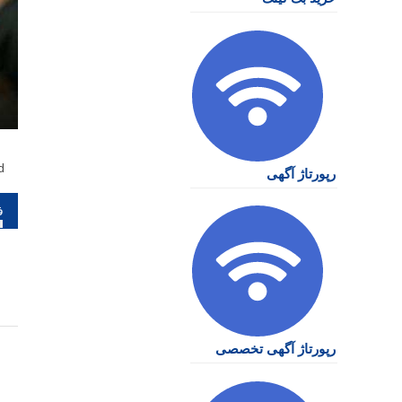
d
رپورتاژ آگهی
را
نو
رپورتاژ آگهی تخصصی