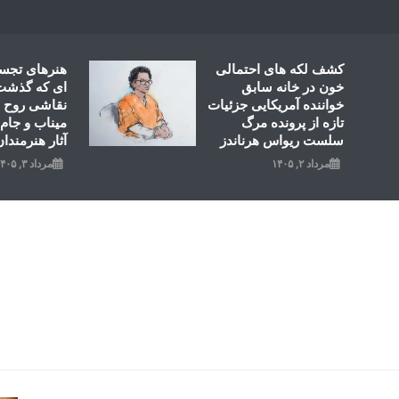
Ski
t
conten
کشف لکه های احتمالی
هنرهای تجس
خون در خانه سابق
ای که گذشت؛
خواننده آمریکایی جزئیات
نقاشی روح ال
تازه از پرونده مرگ
میناب و جام 
سلست ریواس هرناندز
آثار هنرمندان
مرداد ۲, ۱۴۰۵
مرداد ۳, ۱۴۰۵