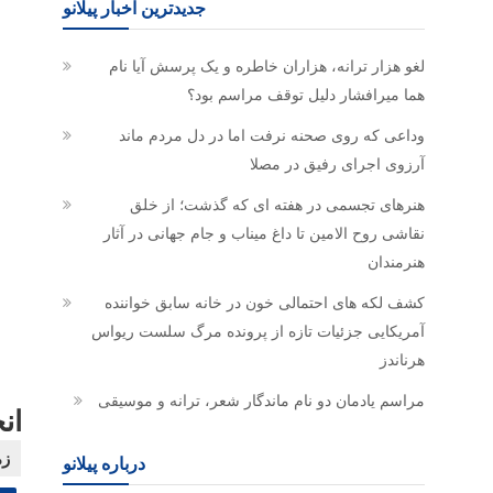
جدیدترین اخبار پیلانو
لغو هزار ترانه، هزاران خاطره و یک پرسش آیا نام
هما میرافشار دلیل توقف مراسم بود؟
وداعی که روی صحنه نرفت اما در دل مردم ماند
آرزوی اجرای رفیق در مصلا
هنرهای تجسمی در هفته ای که گذشت؛ از خلق
نقاشی روح الامین تا داغ میناب و جام جهانی در آثار
هنرمندان
کشف لکه های احتمالی خون در خانه سابق خواننده
آمریکایی جزئیات تازه از پرونده مرگ سلست ریواس
هرناندز
مراسم یادمان دو نام ماندگار شعر، ترانه و موسیقی
ان
درباره پیلانو