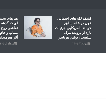
Ski
t
conten
کشف لکه های احتمالی
هنرهای تجس
خون در خانه سابق
ای که گذشت؛
خواننده آمریکایی جزئیات
نقاشی روح ال
تازه از پرونده مرگ
میناب و جام 
سلست ریواس هرناندز
آثار هنرمندان
مرداد ۲, ۱۴۰۵
مرداد ۳, ۱۴۰۵