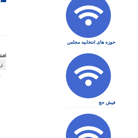
نو
حوزه های انتخابیه مجلس
افش
فیش حج