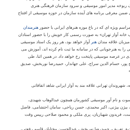
بک ربوخه مدیر امور موسیقی و سرود سازمان فرهنگی هنری
 با برگزاری یک نشست رسانه ای ضمن معرفی برنامه های آینده سازمان در حوزه موسیقی از افتتاح
سم ویژه ای که در باغ موزه هنرهای ایرانی با حضور
هنرمندان
خانه آواز تهران» به صورت رسمی کار خویش را با حضور استادان
میزبان علاقه مندان
هنر
آواز خواهد بود، هر روز یک استاد موسیقی
را به هنرجویانی که در سامانه ما ثبت نام کرده اند، آموزش می
دی در عرصه موسیقی پایتخت رخ خواهد داد. در همین اثنا، طی
صح پور، حسام الدین سراج، علی جهاندار، حمیدرضا نوربخش، صدیق
 شهروندان تهرانی علاقه مند به آواز ایرانی شاهد اتفاقاتی
ت و نام آور موسیقی کشورمان همچون عبدالوهاب شهیدی،
ان، بیژن بیژنی، اکبر محمدی، حسن ریاحی، سامان احتشامی، فاضل
وست، فریدون شهبازیان، پری ملکی و محمود صلاحی رییس وقت
دیق تعریف، حمیدرضا نوربخش، عبدالحسین مختاباد، قاسم رفعتی،