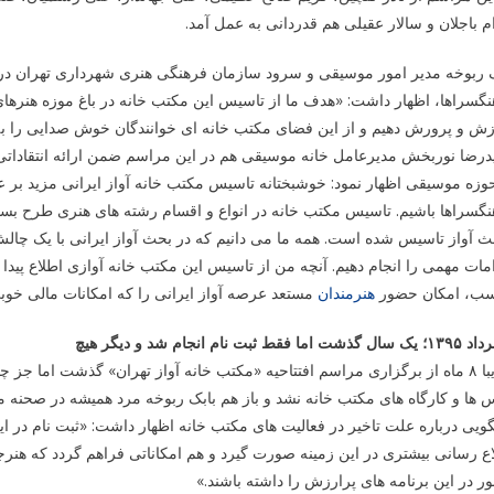
م باجلان و سالار عقیلی هم قدردانی به عمل آمد.
ک ربوخه مدیر امور موسیقی و سرود سازمان فرهنگی هنری شهرداری تهران در
گسراها، اظهار داشت: «هدف ما از تاسیس این مکتب خانه در باغ موزه هنرهای
ش و پرورش دهیم و از این فضای مکتب خانه ای خوانندگان خوش صدایی را به
درضا نوربخش مدیرعامل خانه موسیقی هم در این مراسم ضمن ارائه انتقادات
وزه موسیقی اظهار نمود: خوشبختانه تاسیس مکتب خانه آواز ایرانی مزید بر
گسراها باشیم. تاسیس مکتب خانه در انواع و اقسام رشته های هنری طرح بسی
 آواز تاسیس شده است. همه ما می دانیم که در بحث آواز ایرانی با یک چالش
مات مهمی را انجام دهیم. آنچه من از تاسیس این مکتب خانه آوازی اطلاع پیدا 
سب، امکان حضور
هنرمندان
مستعد عرصه آواز ایرانی را که امکانات مالی خوبی 
تقریبا ۸ ماه از برگزاری مراسم افتتاحیه «مکتب خانه آواز تهران» گذشت اما 
 ها و کارگاه های مکتب خانه نشد و باز هم بابک ربوخه مرد همیشه در صحن
ویی درباره علت تاخیر در فعالیت های مکتب خانه اظهار داشت: «ثبت نام در
ع رسانی بیشتری در این زمینه صورت گیرد و هم امکاناتی فراهم گردد که هن
 در این برنامه های پرارزش را داشته باشند.»