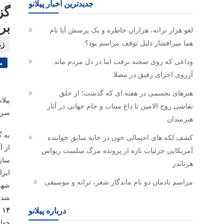
جدیدترین اخبار پیلانو
گز
بر
لغو هزار ترانه، هزاران خاطره و یک پرسش آیا نام
هما میرافشار دلیل توقف مراسم بود؟
وداعی که روی صحنه نرفت اما در دل مردم ماند
م
آرزوی اجرای رفیق در مصلا
هنرهای تجسمی در هفته ای که گذشت؛ از خلق
پیلا
نقاشی روح الامین تا داغ میناب و جام جهانی در آثار
سرنو
هنرمندان
به گ
کشف لکه های احتمالی خون در خانه سابق خواننده
از 
آمریکایی جزئیات تازه از پرونده مرگ سلست ریواس
ساز
هرناندز
ایرا
مراسم یادمان دو نام ماندگار شعر، ترانه و موسیقی
شهر 
شده
۱۴ دی ماه ۱۳۹۳؛ شورای سیاستگذاری تشکیل جلسه داد
درباره پیلانو