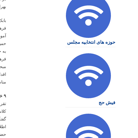
بهرا
باب
فرهن
آموز
حوزه های انتخابیه مجلس
حمی
به ح
فرهن
مبحث
اقدا
منا
۹ خرداد ۱۳۹۵؛ یک سال گذشت اما فقط ثبت نام انجام شد و دیگر هیچ
فیش حج
کلاس
گفتگ
اطلا
حضور