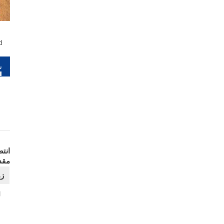
d
را
نو
انت
مقد