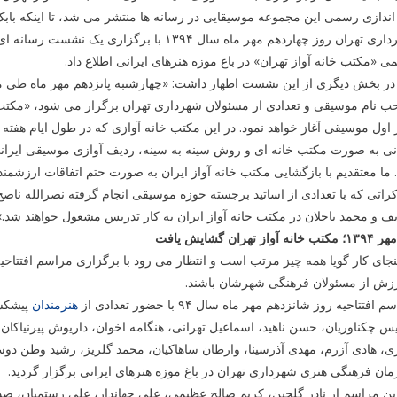
اندازی رسمی این مجموعه موسیقایی در رسانه ها منتشر می شد، تا اینکه با
شهرداری تهران روز چهاردهم مهر ماه سال ۱۳۹۴
 «مکتب خانه آواز تهران» در باغ موزه هنرهای ایرانی اطلاع داد.
ر بخش دیگری از این نشست اظهار داشت: «چهارشنبه پانزدهم مهر ماه طی مرا
 نام موسیقی و تعدادی از مسئولان شهرداری تهران برگزار می شود، «مکتب 
 اول موسیقی آغاز خواهد نمود. در این مکتب خانه آوازی که در طول ایام هفته 
نی به صورت مکتب خانه ای و روش سینه به سینه، ردیف آوازی موسیقی ایرانی 
 ما معتقدیم با بازگشایی مکتب خانه آواز ایران به صورت حتم اتفاقات ارزشمن
راتی که با تعدادی از اساتید برجسته حوزه موسیقی انجام گرفته نصرالله نا
ف و محمد باجلان در مکتب خانه آواز ایران به کار تدریس مشغول خواهند شد.»
ینجای کار گویا همه چیز مرتب است و انتظار می رود با برگزاری مراسم افتتاحیه،
رزش از مسئولان فرهنگی شهرشان باشند.
 افتتاحیه روز شانزدهم مهر ماه سال ۹۴ با حضور تعدادی از
هنرمندان
پیشکسو
س چکناوریان، حسن ناهید، اسماعیل تهرانی، هنگامه اخوان، داریوش پیرنیاک
ی، هادی آزرم، مهدی آذرسینا، وارطان ساهاکیان، محمد گلریز، رشید وطن د
ان فرهنگی هنری شهرداری تهران در باغ موزه هنرهای ایرانی برگزار گردید.
ین مراسم از نادر گلچین، کریم صالح عظیمی، علی جهاندار، علی رستمیان، ص