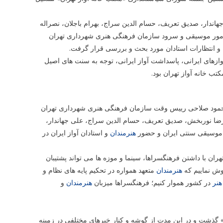
اندار، صدیق تعریف، حسام الدین سراج، بهرام باجلان، نصراله
 امور موسیقی و سرود سازمان فرهنگی هنری شهرداری تهران
ا و انتظارات استادان مورد بحث و بررسی قرار گرفت.
وازهای ایرانی، پاسداشت آواز ایرانی، توجه به سنت های اصیل
ب خانه آواز تهران بود.
محمود صلاحی رییس وقت سازمان فرهنگی هنری شهرداری تهران
ان همچون حمیدرضا نوربخش، صدیق تعریف، حسام الدین سراج، علی جهاندار،
ظ موسیقی سنتی ایران و حضور
هنرمندان
و استادان آواز ایران در
 با داشتن فرهنگسراها، سینما و موزه ها می تواند پشتیبان
موش نماییم که
هنرمندان
متعهد همواره در تحکیم پایه های نظام و
هنر
در کشور هموار کنیم؛ فرهنگسراها میزبان
هنرمندان
و
 گذشت و در این مدت از گوشه و کنار خبرهای مختلفی در زمینه