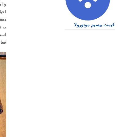
و ام
احیا
دفعه
قیمت بیسیم موتورولا
به ن
است،
فعال