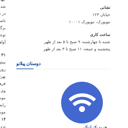
شد.
نشانی
در ن
خیابان ۱۲۳
ناصح
نیویورک، نیویورک ۱۰۰۰۱
برگز
ساعت کاری
توجه
شنبه تا چهارشنبه: ۹ صبح تا ۵ بعد از ظهر
آواه
پنجشنبه و جمعه: ۱۱ صبح تا ۳ بعد از ظهر
۳۱ فروردین ۱۳۹۴؛ نشست اعضای مکتب خانه با آقای رییس
بیش
دوستان پیلانو
بهرا
فرهن
وی د
موس
رابط
موسی
۱۴ مهر ماه ۱۳۹۴؛ خبر افتتاح در نشست رسانه ای اعلام شد
نزدی
خرید بک لینک