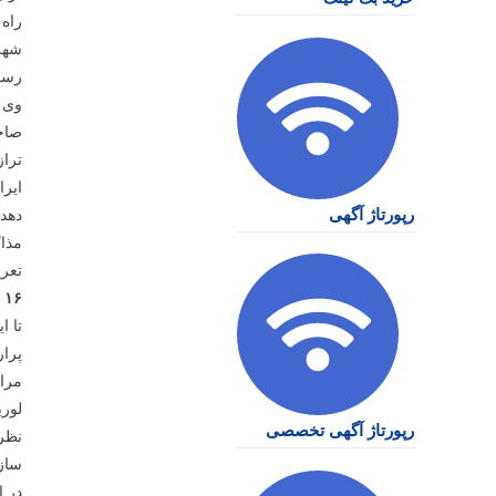
راه 
رسمی
وی د
صاحب
تراز
ایرا
رپورتاژ آگهی
دهد.
مذاک
تعری
۱۶ مهر ۱۳۹۴؛ مکتب خانه آواز تهران گشایش یافت
تا ا
پرا
مراسم
لوری
رپورتاژ آگهی تخصصی
نظر
سازم
در ا