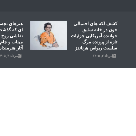
Ski
t
conten
کشف لکه های احتمالی
هنرهای تجس
خون در خانه سابق
ای که گذشت؛
خواننده آمریکایی جزئیات
نقاشی روح ال
تازه از پرونده مرگ
میناب و جام 
سلست ریواس هرناندز
آثار هنرمندان
مرداد ۲, ۱۴۰۵
مرداد ۳, ۱۴۰۵