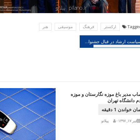
Tagge
اركستر
فرهنگ
موسیقی
هنر
هبری
سیاست ارشاد در قبال جشنواره ها پس از لغو نمایشگاه مطبوعات همه به یک حکم محکوم نیستند!
شته
صاب مدیر باغ موزه نگارستان و موزه
م دانشگاه تهران
تیر ۱۷, ۱۳۹۷
پیلانو