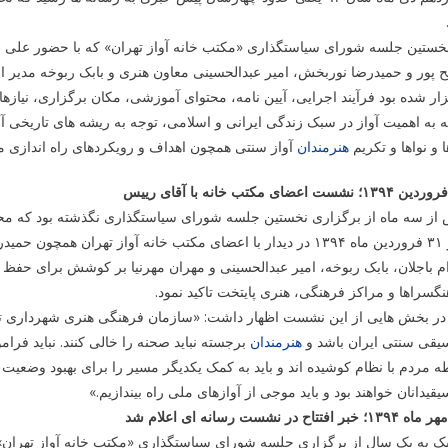
خستین جلسه شورای سیاستگذاری «مکتب خانه آواز تهران» که با حضور علی جه
 پور و حمیدرضا نوربخش، امیر عبدالحسینی معاون هنری و بابک ربوخه مدیر
ار شده بود فرآیند اجرایی، آیین نامه، محتوای آموزشی، مکان برگزاری، نیازه
 به اهمیت آواز در سبک زندگی ایرانی و اسلامی، توجه به ریشه های تاریخی آ
ا و نواها و تکریم
هنرمندان
آواز سنتی همچون اهداف و رویکردهای راه اندازی مکت
 از سه ماه از برگزاری نخستین جلسه شورای سیاستگذاری نگذشته بود که 
روز ۳۱ فروردین ماه ۱۳۹۴ در دیدار با اعضای مکتب خانه آواز تهر
م باجلان، بابک ربوخه، امیر عبدالحسینی و مهران مهرنیا بر کوشش برای حف
گسراها و مراکز فرهنگی، هنری پایتخت تاکید نمود.
ر بخش هایی از این نشست اظهار داشت: «سازمان فرهنگی هنری شهرداری تهران
یقی سنتی ایران باشد و
هنرمندان
برجسته نباید صحنه را خالی کنند. نباید فرا
ه مردم با نظام کوشیده اند و باید به کمک یکدیگر مسیر را برای بهبود وضعیت
قیدانان خواهند بود و باید موجی از آوازهای ملی راه بیندازیم.»
ک به یک سال از برگزاری جلسه شورای سیاستگذاری «مکتب خانه آواز تهران»