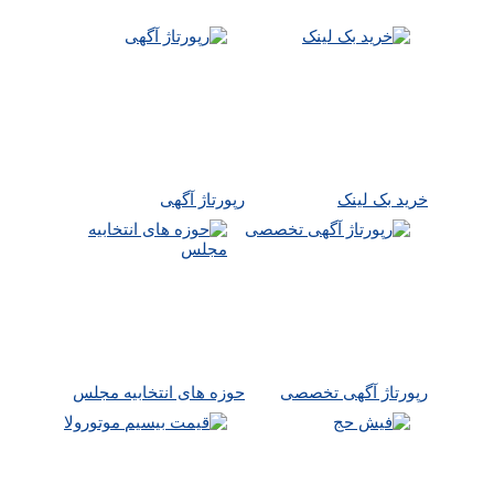
خرید بک لینک
رپورتاژ آگهی
رپورتاژ آگهی تخصصی
حوزه های انتخابیه مجلس