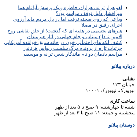
لغو هزار ترانه، هزاران خاطره و یک پرسش آیا نام هما
میرافشار دلیل توقف مراسم بود؟
وداعی که روی صحنه نرفت اما در دل مردم ماند آرزوی
اجرای رفیق در مصلا
هنرهای تجسمی در هفته ای که گذشت؛ از خلق نقاشی روح
الامین تا داغ میناب و جام جهانی در آثار هنرمندان
کشف لکه های احتمالی خون در خانه سابق خواننده آمریکایی
جزئیات تازه از پرونده مرگ سلست ریواس هرناندز
مراسم یادمان دو نام ماندگار شعر، ترانه و موسیقی
درباره پیلانو
نشانی
خیابان ۱۲۳
نیویورک، نیویورک ۱۰۰۰۱
ساعت کاری
شنبه تا چهارشنبه: ۹ صبح تا ۵ بعد از ظهر
پنجشنبه و جمعه: ۱۱ صبح تا ۳ بعد از ظهر
دوستان پیلانو