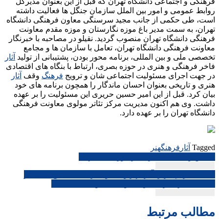
فرهنگی و اجتماعی دانشگاه تهران که قبل از این بعنوان مدیرکل
روابط عمومی و امور بین الملل سازمان جنگل ها فعالیت داشته
است، طی حکمی از جانب مجید سرسنگی معاون فرهنگی دانشگاه
تهران، به سمت مدیر باغ موزه نگارستان و موزه مقدم معاونت
فرهنگی دانشگاه تهران منصوب گردید. نقیلو در مصاحبه با خبرنگار
معاونت فرهنگی دانشگاه تهران، تعامل با سازمان ها و مجامع
تخصصی ملی و بین المللی، برنامه محور بودن، پشتیبانی از تولید
آثار
فاخر فرهنگی و هنری در حوزه بصری، ارتباط با بنگاه های اقتصادی
در جهت اجرای مسئولیت اجتماعی شان و ترویج
فرهنگ
وقف
آثار
هنری و تاریخی بعنوان احسان ماندگار را همچون برنامه های خود
بیان کرد. قبل از این امیر حسین حریری این مسئولیت را بر عهده
داشت. وی هم اکنون مدیریت مرکز تئاتر مولوی معاونت فرهنگی
دانشگاه تهران را بر عهده دارد.
Tagged
آثار
فرهنگ
هنر
راهبری
نمایش واقعی یک بحران در موزه ی اصفهان
نوشته
نماینده مردم تبریز، آذرشهر و اسکو: هنرمندان صنایع دستی از
فضای مجازی برای عرضه تولیدات خود استفاده کنند
مطالب مرتبط