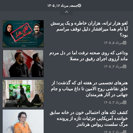
Ski
جمعه, مرداد ۱۶, ۱۴۰۵
t
conten
لغو هزار ترانه، هزاران خاطره و یک پرسش
آیا نام هما میرافشار دلیل توقف مراسم
بود؟
مرداد ۵, ۱۴۰۵
وداعی که روی صحنه نرفت اما در دل مردم
ماند آرزوی اجرای رفیق در مصلا
مرداد ۴, ۱۴۰۵
هنرهای تجسمی در هفته ای که گذشت؛ از
خلق نقاشی روح الامین تا داغ میناب و جام
جهانی در آثار هنرمندان
مرداد ۳, ۱۴۰۵
کشف لکه های احتمالی خون در خانه سابق
خواننده آمریکایی جزئیات تازه از پرونده
مرگ سلست ریواس هرناندز
مرداد ۲, ۱۴۰۵