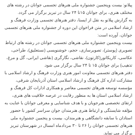
پیلانو: بیست وپنجمین جشنواره ملی هنرهای تجسمی جوانان در رشته های
مختلف هنری، برای جوانان ۱۵تا ۲۴ سال در تبریز برگزار می گردد.
به گزارش پیلانو به نقل از ایسنا، دفتر هنرهای تجسمی وزارت فرهنگ و
ارشاد اسلامی در متن فراخوان این دوره از جشنواره ملی هنرهای تجسمی
جوانان، آورده است:
بیست وپنجمین جشنواره ملی هنرهای تجسمی جوانان در رشته های ارتباط
تصویری (پوستر)، تصویرسازی، حجم، خوشنویسی (نستعلیق)، طراحی،
عکاسی، کاریکاتور(کارتون)، نقاشی، نگارگری (نقاشی ایرانی، گل و مرغ،
تذهیب) برای جوانان ۱۵ تا ۲۴ سال برگزار می شود.
دفتر هنرهای تجسمی معاونت امور هنری وزارت فرهنگ و ارشاد اسلامی با
مشارکت اداره کل فرهنگ و ارشاد اسلامی استان آذربایجان شرقی،
مؤسسه توسعه هنرهای تجسمی معاصر و همکاری ادارات کل فرهنگ و
ارشاد اسلامی استان ها به منظور رقابت در عرصه خلاقیت های هنری،
ارتقای تخصصی هنرجویان و با هدف شناسایی و معرفی جوانان با عنایت به
مؤلفه شایستگی و ارتباط هنری هنرمندان جوان سراسر کشور با حضور
استادان با سابقه دانشگاهی و هنرمندان، بیست و پنجمین جشنواره ملی
هنرهای تجسمی جوانان را ۲۶ تا ۳۰ مردادماه امسال در شهرستان تبریز
برگزار می نماید.