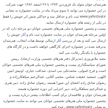
هنرمندان جوان متولد یک فروردین ۱۳۷۳ تا ۲۹ اسفند ۱۳۸۲ جهت شرکت
در این جشنواره می توانند تا سوم مرداد ماه در سایت جشنواره به نشانی
www.yafestival.ir ثبت نام و حداقل سه و حداکثر شش اثر خویش را فقط
در یکی از رشته های جشنواره ارسال نمایند.
بیست و پنجمین جشنواره ملی هنرهای تجسمی جوانان دو مرحله دارد که در
اولین مرحله هنرمندان جوان در سایت جشنواره ثبت نام و
آثار
خویش را
ارسال می کنند و بعد از بررسی
آثار
ارسالی توسط هیات انتخاب، هنرمندان
پذیرفته شده در جشنواره اجرای کارگاهی خواهند داشت و در کارگاه های
جشنواره با یکدیگر رقابت می کنند.
مجید ملانوروزی (مدیرکل دفتر هنرهای تجسمی وزارت ارشاد)، رییس
شورای سیاستگذاری بیست و پنجمین جشنواره ملی هنرهای تجسمی جوانان
است و فرح اصولی، محمدعلی بنی اسدی، صداقت جباری، اونیش امین
اللهی، جمشید حقیقت شناس، مجتبی آقایی، عبدالرحیم سیاهکارزاده و
رضوان صادق زاده اعضای این شورا هستند. رضوان صادق زاده، دبیر هنری
و عبدالرحیم سیاهکارزاده، دبیر اجرایی این دوره جشنواره هستند.
هنرمندان جوان و علاقمندان برای کسب اطلاعات بیشتر درباره بیست و
پنجمین جشنواره ملی هنرهای تجسمی جوانان می توانند به سایت جشنواره
به نشانی www.yafestival.ir رجوع کنند.