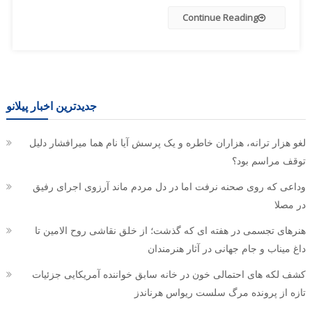
Continue Reading
جدیدترین اخبار پیلانو
لغو هزار ترانه، هزاران خاطره و یک پرسش آیا نام هما میرافشار دلیل
توقف مراسم بود؟
وداعی که روی صحنه نرفت اما در دل مردم ماند آرزوی اجرای رفیق
در مصلا
هنرهای تجسمی در هفته ای که گذشت؛ از خلق نقاشی روح الامین تا
داغ میناب و جام جهانی در آثار هنرمندان
کشف لکه های احتمالی خون در خانه سابق خواننده آمریکایی جزئیات
تازه از پرونده مرگ سلست ریواس هرناندز