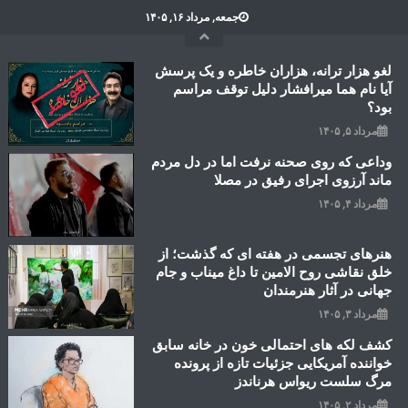
Ski
جمعه, مرداد ۱۶, ۱۴۰۵
t
conten
لغو هزار ترانه، هزاران خاطره و یک پرسش
آیا نام هما میرافشار دلیل توقف مراسم
بود؟
مرداد ۵, ۱۴۰۵
وداعی که روی صحنه نرفت اما در دل مردم
ماند آرزوی اجرای رفیق در مصلا
مرداد ۴, ۱۴۰۵
هنرهای تجسمی در هفته ای که گذشت؛ از
خلق نقاشی روح الامین تا داغ میناب و جام
جهانی در آثار هنرمندان
مرداد ۳, ۱۴۰۵
کشف لکه های احتمالی خون در خانه سابق
خواننده آمریکایی جزئیات تازه از پرونده
مرگ سلست ریواس هرناندز
مرداد ۲, ۱۴۰۵