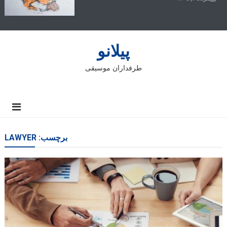
پیلانو
طرفداران موسیقی
برچسب:
LAWYER