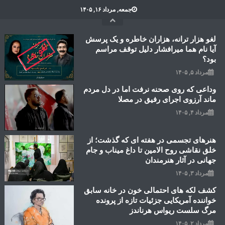
Ski
جمعه, مرداد ۱۶, ۱۴۰۵
t
conten
لغو هزار ترانه، هزاران خاطره و یک پرسش
آیا نام هما میرافشار دلیل توقف مراسم
بود؟
مرداد ۵, ۱۴۰۵
وداعی که روی صحنه نرفت اما در دل مردم
ماند آرزوی اجرای رفیق در مصلا
مرداد ۴, ۱۴۰۵
هنرهای تجسمی در هفته ای که گذشت؛ از
خلق نقاشی روح الامین تا داغ میناب و جام
جهانی در آثار هنرمندان
مرداد ۳, ۱۴۰۵
کشف لکه های احتمالی خون در خانه سابق
خواننده آمریکایی جزئیات تازه از پرونده
مرگ سلست ریواس هرناندز
مرداد ۲, ۱۴۰۵