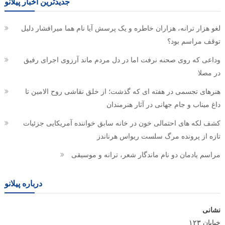
جدیدترین اخبار پیلانو
لغو هزار ترانه، هزاران خاطره و یک پرسش آیا نام هما میرافشار دلیل
توقف مراسم بود؟
وداعی که روی صحنه نرفت اما در دل مردم ماند آرزوی اجرای رفیق
در مصلا
هنرهای تجسمی در هفته ای که گذشت؛ از خلق نقاشی روح الامین تا
داغ میناب و جام جهانی در آثار هنرمندان
کشف لکه های احتمالی خون در خانه سابق خواننده آمریکایی جزئیات
تازه از پرونده مرگ سلست ریواس هرناندز
مراسم یادمان دو نام ماندگار شعر، ترانه و موسیقی
درباره پیلانو
نشانی
خیابان ۱۲۳