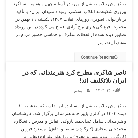
به گزارش پیلانو به نقل از مهر، در آستانه چهل و هفتمین سالگرد
پیروزی شکوهمند انقلاب اسلامی، رویداد «میدان ایران» با تأکید
بر بازخوانی تصویری روزهای انقلاب ۱۳۵۷، یکشنبه ۱۹ بهمن در
مجموعه فرهنگی هنری برج آزادی افتتاح می گردد.در این رویداد،
تصاویر دیده نشده از لحظات شگرف و حماسی حضور مردم در
میدان آزادی […]
Continue Reading
ناصر شاکری مطرح کرد هنرمندانی که در
ایران بلاتکلیف اند!
دی ۱۴, ۱۴۰۴
پیلانو
به گزارش پیلانو به نقل از ایسنا، در این جلسه که پنجشنبه ۱۱
دیماه ۱۴۰۴ در گالری پاییز خانه هنرمندان برگزار شد، کارشناسان
و هنرمندانی شامل عبدالحمید پازوکی (نقاش و مدرس دانشگاه)،
محمدعلی سجادی (کارگردان سینما و نقاش)، مسعود فروتن
(کارگردان تلویزیونی و مجری) و تارا نظم علیزاده (نقاش و