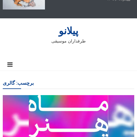
پیلانو
طرفداران موسیقی
برچسب:
گالری