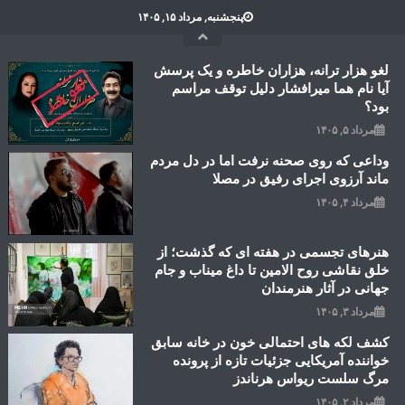
Ski
پنجشنبه, مرداد ۱۵, ۱۴۰۵
t
conten
لغو هزار ترانه، هزاران خاطره و یک پرسش
آیا نام هما میرافشار دلیل توقف مراسم
بود؟
مرداد ۵, ۱۴۰۵
وداعی که روی صحنه نرفت اما در دل مردم
ماند آرزوی اجرای رفیق در مصلا
مرداد ۴, ۱۴۰۵
هنرهای تجسمی در هفته ای که گذشت؛ از
خلق نقاشی روح الامین تا داغ میناب و جام
جهانی در آثار هنرمندان
مرداد ۳, ۱۴۰۵
کشف لکه های احتمالی خون در خانه سابق
خواننده آمریکایی جزئیات تازه از پرونده
مرگ سلست ریواس هرناندز
مرداد ۲, ۱۴۰۵