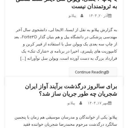
به ثروتمندان نیست
آذر ۲۰, ۱۴۰۴
پیلانو
به گزارش پیلانو به نقل از ایسنا، الایجا لی، دانشجوی سال آخر
مهندسی پزشکی در دانشگاه ییل و هم بنیان گذار Forte۳D، بعد
از چاپ سه بعدی یک ویولن سل با استفاده از فیبر کربن و
کامپوزیت های پلیمری، اخیرا در برنامه ی «شارک تنک» یک
قرارداد بزرگ به دست آورده است. ویولن سل نوآورانه […]
Continue Reading
برای سالروز درگذشت برآیند آواز ایران
شجریان چه طور جریان ساز شد؟
مهر ۱۷, ۱۴۰۴
پیلانو
پیلانو: یکی از خوانندگان و مدرسان موسیقی هم زمان با پنجمین
سالگرد درگذشت مرحوم محمدرضا شجریان خواننده فقید