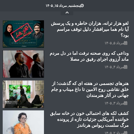
Ski
پنجشنبه, مرداد ۱۵, ۱۴۰۵
t
conten
لغو هزار ترانه، هزاران خاطره و یک پرسش
آیا نام هما میرافشار دلیل توقف مراسم
بود؟
مرداد ۵, ۱۴۰۵
وداعی که روی صحنه نرفت اما در دل مردم
ماند آرزوی اجرای رفیق در مصلا
مرداد ۴, ۱۴۰۵
هنرهای تجسمی در هفته ای که گذشت؛ از
خلق نقاشی روح الامین تا داغ میناب و جام
جهانی در آثار هنرمندان
مرداد ۳, ۱۴۰۵
کشف لکه های احتمالی خون در خانه سابق
خواننده آمریکایی جزئیات تازه از پرونده
مرگ سلست ریواس هرناندز
مرداد ۲, ۱۴۰۵