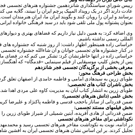
رییس شورای سیاستگذاری شانزدهمین جشنواره هنرهای تجسمی فجر ضمن 
برسانند و ایران را رویان کنند و بگویند ایران ما، ایران هنرمندان اس
بعنوان پشتوانه پول ملی تلقی شود باید در سبد فرهنگی خانواده ایرانی ج
وی اضافه کرد: به همین دلیل نیاز داریم که فضاهای بهتری و دیوارهای ب
المللی رسمی نداشته باشیم.
در کنار جشنواره های تجسمی جوانان و ان شاءالله جشنواره تجسمی نوج
خراسانی زاده در انتها خاطرنشان کرد: تشکر می کنم که در فضای ماد
پس از پخش کلیپ موسیقایی از فیلم سینمایی «قدمگاه» که آهنگسازی 
معرفی بخشی از برگزیدگان تجسمی فجر شانزدهم
بخش طراحی فرهنگ محور:
طوبای زرین به سیدهادی امامی و فاطمه حامدی از اصفهان تعلق گر
بخش ناشران کتاب های تخصصی:
طوبای زرین به انتشار کتاب آبان به مدیریت کاوه علی مردی اهدا شد.
بخش علمی (دانش هنرهای تجسمی):
ضمن قدردانی از ساناز باحجب قدسی و فاطمه پاکنژاد و علیرضا کریم
بخش فیلمهای مستند تجسمی:
ضمن قدردانی از هادی آفریده، آبتین شمیلی از شیراز طوبای زرین را 
نکوداشتی برای مفاخر هنرهای تجسمی
در ادامه، نوبت به نکوداشت مفاخر هنرهای تجسمی رسید و محمدمهدی
تجلیل کردند. بر این اساس نشان هنرهای تجسمی ایران به افشین شا