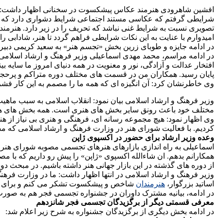
افشین شاهرودی هنرمند عکاس پیشکسوت در سخنانی اظهار داشت: آق
شرایطی گرفتم که عکاسی مستند اجتماعی شرایط دشواری دارد که س
تصویری نسبت به شرایط غنی نباشد که تحریف را در زیر دارد. هنرمن
امیدوارم با عنایت به این نکات شرایطی فراهم گردد تا هنر، شادابی را 
در ادامه جایزه و طوبای زرین بخش «تجسم هنر» به سعید کریمی دبیر 
در ادامه مراسم، محمد مهدی اسماعیلی وزیر فرهنگ و ارشاد اسلامی ب
افتخار عدالت و آزادگی، نور و معنویت در همه دنیای امروز ما سایه 
پایان رسید. همکاران من در قسمت های مختلف دوره متراکم و پرحجمی ا
وی خاطرنشان کرد: آن انگیزه ای که همه ما را مصمم به این کار فش
وزیر فرهنگ و ارشاد اسلامی بیان نمود: انقلاب اسلامی به سبب ماه
مختلف خود باعث رونق سایر بخش های هنری است. همه بخش های هن
وی اظهار نمود: هیچ مجموعه رسانه ای، فرهنگی و هنری بی نیاز از 
کردیم. با فعالیت شورای هنر در وزارت فرهنگ و ارشاد اسلامی که م
وعده وزیر ارشاد برای حضور در اکسپوی ژاپن
اسماعیلی به راه اندازی بازارهای هنرهای تجسمی مصوبه شورای هنر 
همکارانم بدهم. ان شاءالله اکسپوی «ژاپن» را پیش رو داریم که با 
از دوره های گذشته در این بازار جهانی هنر داشته باشیم. در مبحث د
وزیر فرهنگ و ارشاد اسلامی در انتها اظهار داشت: ما در وزارت فرهن
اساتید بزرگوار،
هنرمندان
شاخص و پیشکسوت تشکر می کنم و برای هم
در ادامه، بیانیه مشترک داوران در جشنواره تجسمی فجر هم به صورت
معرفی قسمتی دیگر از برگزیدگان تجسمی فجر شانزدهم
در ادامه بخش دیگری از برگزیدگان جشنواره به شرح زیر اعلام شد: