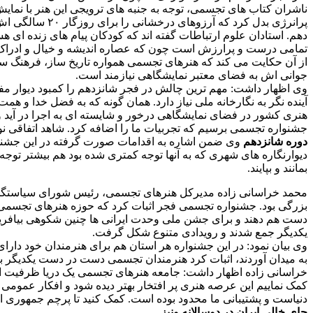
ناشران کتاب های تجسمی، توجه به جنبه های ترویجی این هنر با نمایش
پرانرژی بدل کر
دهم. استادان علوم ارتباطات گفته اند که کودکان پیام های زنده ای هس
تمامی درست و پرارزش است چون که عصاره اندیشه و خیال و ادراک 
از آن حکایت می کند که هنرهای تجسمی همواره تاریخ ساز، فرهنگ سا
جوانی اش به فضای معتبر نمایشگاهی نیازمند است.
وی اظهار داشت: مهم ترین چالش در فجر شانزدهم را کمبود دیوار مفید
آینده نگر به نگارخانه ملی نیاز دارد. همان گونه که به فضل خدا و هم
هنری کشور در فضای نمایشگاهی درخور و شایسته ای به اجرا در آید و 
جشنواره تجسمی برسیم که تجربیات ما را اضافه کرد. شاهد اتفاقی نو
دوره شانزدهم
دیوارنگاره های شهری که به آنها توجه کمتری شده بود هم بیشتر توج
بمانند و بپایند.
محمد خراسانی زاده مدیرکل هنرهای تجسمی، رئیس شورای سیاستگذ
بزرگی بود. جشنواره تجسمی فجر اثبات کرد که حوزه هنرهای تجسمی ب
یکدیگر جمع شدند و رویدادی متنوع شکل گرفت.
وی بیان نمود: در این جشنواره هر استان هم برای هنرمندان خود دارا
به میدان آوردند، اثبات کرد هنرمندان تجسمی دست در دست یکدیگر برای
خراسانی زاده اظهار داشت: جامعه هنرهای تجسمی یک دریا ظرفیت است، 
کمک نماییم این عرصه هنری پر افتخار بهتر دیده شود و افکار عمو
دنیاست و پشتیبانی ما محدود بوده است. کمک کنید تا پرچم جمهوری اسلا
جای خالی ایران در دوسالانه ونیز