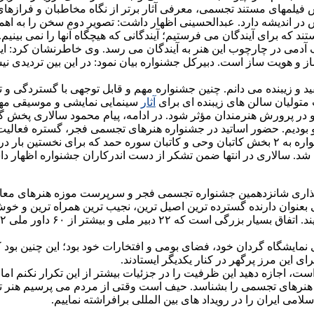
 فیلمهای مستند تجسمی، معرفی آثار برتر از نگاه مخاطبان و فرازهای
د که آرزوهای درخشانی را برای روزگار ۲۰ سالگی اش در اندیشه دارد. عبدالحسینی اظهار داشت: ت
تند که برای آیندگان می فرستیم؛ آیندگانی که هیچگاه آنها را نمی بینی
آدمی در چارچوب این هنر به آیندگان می رسد. وی خاطرنشان کرد: ا
ز و هویت ساز است. دبیرکل جشنواره بیان نمود: در این بین تردیدی 
 و زیبنده می دانم. چنین جشنواره مهم و قابل توجهی با گستردگی و ت
ت متولیان سالن های زیبنده ای برای
آثار
سینمایی نمایشی و موسیقی مهیاس
در پرورش هنرمندان مؤثر شود. در ادامه، پیام محمود سالاری پخش گردی
 بودیم. حضور اساتید در جشنواره هنرهای تجسمی فجر، گستره فعالیت ا
وی ضمن اشاره به اقدامات صورت گرفته در این جشنواره به ۲ بخش کاتبان وحی و کاتبان سو
ه شد. سالاری در انتها ضمن تشکر از دست اندرکاران جشنواره اظهار د
اری شانزدهمین جشنواره تجسمی فجر و سرپرست موزه هنرهای معاصر
عنوان دارنده گسترده ترین اصیل ترین، نجیب ترین همراه ترین و خو
ی نمایشگاه گردان خود، فضای بومی و افتخارات خود بود؛ این چنین بود
 این مرز پرگهر در کنار یکدیگر ایستادند.
اجازه دهید این ظرفیت را در جزئیات بیشتر از این تکرار نکنم اما از
می هنرهای تجسمی را بشناسد. حیف است وقتی از مردم می پرسیم هنر 
می ایران را در رویداد های بین المللی برافراشته نماییم.