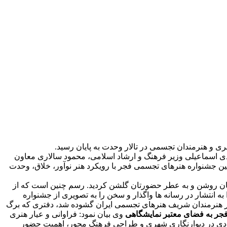
جشنواره هنرهای تجسمی فجر شامگاه پنج شنبه ۳ اسفند ماه با حضور محمدمهدی اسماعیلی وزیر فرهنگ و ارشاد اسلامی، محمود سالاری معاون
ن جشنواره هنرهای تجسمی فجر با رویکرد هنر نوآور، خلاق، وحدت
ان روشن و به عطر حضورتان گلشن کردید. رسم چنین است که از
 انتشار در رسانه ها واگذار و سخن را به تصویری از جشنواره
ضور هنرمندان شریف هنرهای تجسمی ایران گشوده شد، دفتری که برگ
جر به فضای معتبر نمایشگاهی
وی بیان نمود: فراوانی و عیار هنری
بردی در دیوارنگاری شهری و طراحی فرهنگ محور، اهمیت حضور