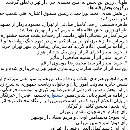
طوبای زرین این بخش به امین محمدی چری از تهران تعلق گرفت.
برگزیده بخش قله ها:
در بخش بعدی، مجید پوراحمدی رئیس صندوق اعتباری هنر، شعیب حس
فجر تقدیر کنند.
طاهره شمسی از قم، کامیار صادقی از تهران، محمود بازدار از مشهد،
طوبای زرین بخش «قله ها» به مریم کمار از تهران اهدا شد.
مریم کمار در سخنانی اظهار داشت: از زحمات پشت صحنه جشنواره ت
دارم این جا از شیرزنان ایرانی یاد کنم. من در دوره جنگ روایت ها و ق
در ادامه مراسم، اعلام گردید که سازمان زیباسازی شهر تهران خرید ا
۱. خرید امتیاز اجرای اثر از آرش نیک نژاد از اهواز
۲. خرید امتیاز اثر از سمیه صادقی از ملایر
۳. خرید امتیاز اثر سید محمدرضا موسوی از قم
این سه اثر از جانب سازمان زیباسازی شهر تهران خریداری شده و به 
جایزه انجمن هنرهای انقلاب و دفاع مقدس هم به سید علی میرفتاح از
سپس جایزه معاونت امور زنان و خانواده ریاست جمهوری به شرح زیر
در این بخش، ضمن قدردانی از علیرضا پوراکبری و موسسه فرهنگی و هنر
در ادامه مراسم پایانی شانزدهمین
جشنواره
تجسمی فجر، از خبرنگار ف
در پایان، اعلام گردید که در قسمت بهترین اثر از نگاه مخاطب پنج اثر 
رای پنجم؛ محسن کابلی از گرگان
رای چهارم؛ فرشچیان مقدم از تهران
رای سوم؛ محمدامین اوجی و مریم صفایی از بوشهر
رای دوم؛ امیرحسین میرابی
رای اول؛ سید کمال الدین رفیعی از تهران