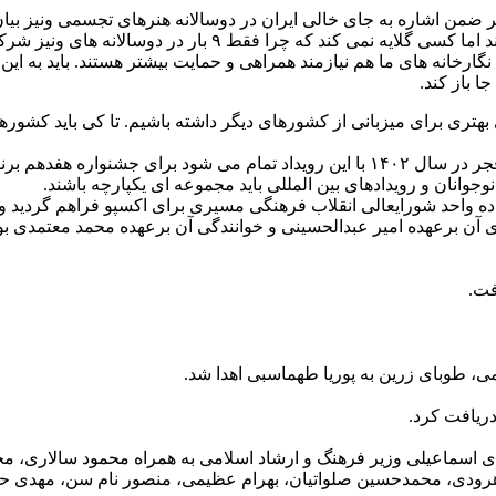
اشاره به جای خالی ایران در دوسالانه هنرهای تجسمی ونیز بیان نمو
عادت دارند اگر در یک رویداد المپیک پرچم ایران را نبینند، گلای
ت. نگارخانه های ما هم نیازمند همراهی و حمایت بیشتر هستند. باید به 
ا باز کند.
هتری برای میزبانی از کشورهای دیگر داشته باشیم. تا کی باید کشورهای 
خراسانی زاده همینطور اظهار داشت: از روز شنبه که جشنواره های فجر در سال ۱۴۰۲ با این
وانان و رویدادهای بین المللی باید مجموعه ای یکپارچه باشند.
ه واحد شورایعالی انقلاب فرهنگی مسیری برای اکسپو فراهم گردید و 
آن برعهده امیر عبدالحسینی و خوانندگی آن برعهده محمد معتمدی بود
فت.
ی، طوبای زرین به پوریا طهماسبی اهدا شد.
دریافت کرد.
 اسماعیلی وزیر فرهنگ و ارشاد اسلامی به همراه محمود سالاری، مح
هرودی، محمدحسین صلواتیان، بهرام عظیمی، منصور نام سن، مهدی حید