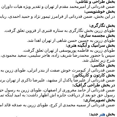
بخش طراحی و نقاشی:
ضمن قدردانی از امیرمحمد مقدم از تهران و تقدیر ویژه هیات داوران 
بخش خوشنویسی:
در این بخش، ضمن قدردانی از فرامرز تیمور نژاد و حمید احمدی، رباب
بخش نگارگری:
طوبای زرین بخش نگارگری به ستاره قنبری از قزوین تعلق گرفت.
بخش مجسمه سازی:
طوبای زرین به حسین حسن شاهی از تهران اهدا شد.
بخش سرامیک و آبگینه هنری:
طوبای زرین به فاطمه پوریوسفی از تهران تعلق گرفت.
سپس با حضور محمدرضا شریف زاده، هاجر سلیمی، سعید محمودی، بهم
شرح زیر تجلیل شد.
بخش عکاسی:
ضمن قدردانی از کیومرث خوش صفت از بندر انزلی، طوبای زرین به
بخش کارتون و کاریکاتور:
ضمن قدردانی از علیرضا پاکدل از مشهد، علیرضا ذاکری از تهران برن
در بخش طراحی گرافیک:
ضمن قدردانی از حامد مغروری از اصفهان، طوبای زرین به رسول حق 
رسول حق جو بعد از دریافت جایزه اش اظهار داشت: به امید اینکه ت
بخش تصویرسازی:
ضمن قدردانی از سمیه محمدی از کرج، طوبای زرین به صدقه قائد امین
بخش
هنر
جدید: