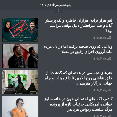
Ski
پنجشنبه, مرداد ۱۵, ۱۴۰۵
t
conten
لغو هزار ترانه، هزاران خاطره و یک پرسش
آیا نام هما میرافشار دلیل توقف مراسم
بود؟
مرداد ۵, ۱۴۰۵
وداعی که روی صحنه نرفت اما در دل مردم
ماند آرزوی اجرای رفیق در مصلا
مرداد ۴, ۱۴۰۵
هنرهای تجسمی در هفته ای که گذشت؛ از
خلق نقاشی روح الامین تا داغ میناب و جام
جهانی در آثار هنرمندان
مرداد ۳, ۱۴۰۵
کشف لکه های احتمالی خون در خانه سابق
خواننده آمریکایی جزئیات تازه از پرونده
مرگ سلست ریواس هرناندز
مرداد ۲, ۱۴۰۵