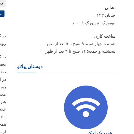
نشانی
م
خیابان ۱۲۳
نیویورک، نیویورک ۱۰۰۰۱
به گ
ساعت کاری
روید
شنبه تا چهارشنبه: ۹ صبح تا ۵ بعد از ظهر
پنجشنبه و جمعه: ۱۱ صبح تا ۳ بعد از ظهر
به گ
تجسم
دوستان پیلانو
صدر
در ا
روی
معرف
هنری
//al.ir
همچن
ارس
خرید بک لینک