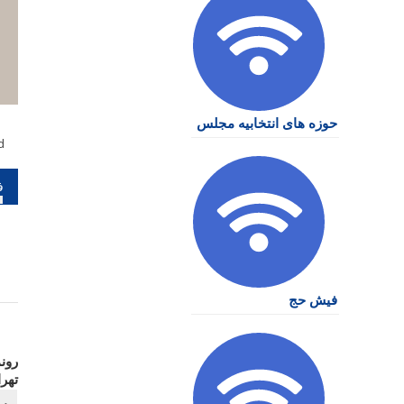
حوزه های انتخابیه مجلس
d
را
نو
فیش حج
رون
تهر