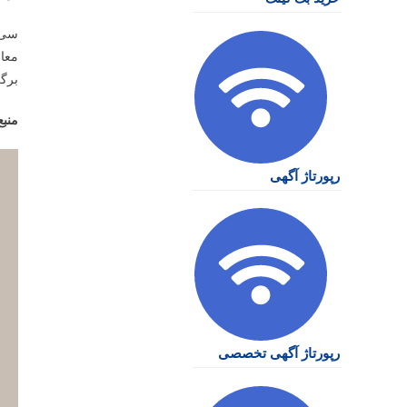
سی 
معاص
برگز
منبع
رپورتاژ آگهی
رپورتاژ آگهی تخصصی