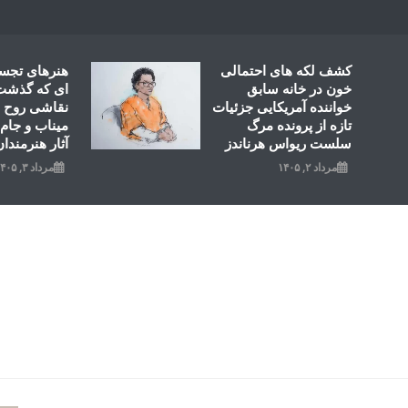
Ski
t
conten
کشف لکه های احتمالی
هنرهای تجس
خون در خانه سابق
ای که گذشت؛
خواننده آمریکایی جزئیات
نقاشی روح ال
تازه از پرونده مرگ
میناب و جام 
سلست ریواس هرناندز
آثار هنرمندان
مرداد ۲, ۱۴۰۵
مرداد ۳, ۱۴۰۵