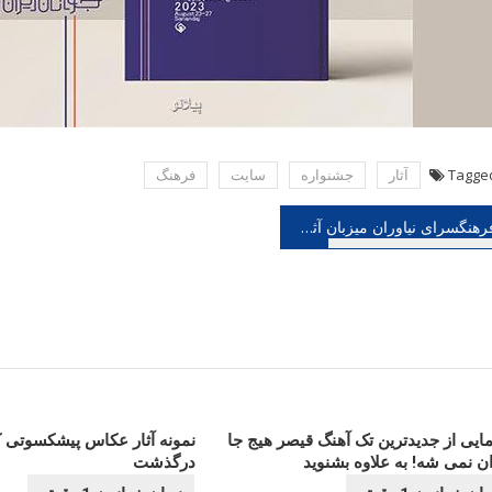
Tagge
آثار
جشنواره
سایت
فرهنگ
هبری
فرهنگسرای نیاوران میزبان آثار مراد فتاحی می شود
شته
مایی از جدیدترین تک آهنگ قیصر هیج جا
نمونه آثار عکاس پیشکسوتی ک
ان نمی شه! به علاوه بشنوید
درگذشت