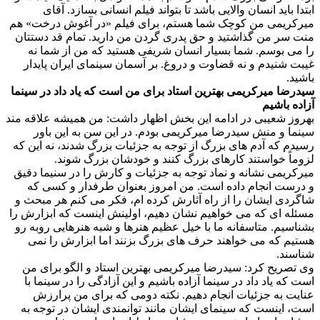
ابتدا باید انسان والایی باشد تا بتواند فیلم انسانی بسازد. آقای
میرکریمی من کوچک شما هستم، برای فیلم «در آغوش درخت» هم
منت سر من گذاشتید و حق پدری گردن من دارید. تمام قد دستتان
را می بوسم. شما بسیار انسان شریفی هستید که من از شما نه
غیبت شنیدم و نه قضاوت و دروغ. بر آسمان سینمای ایران پایدار
باشید.
سیدرضا میرکریمی بهترین استاد برای من است که یاد داد در سینما
آزاده باشیم
بهروز شعیبی در ادامه این بخش اظهار داشت: من همیشه علاقه مند
سینما و منش سیدرضا میرکریمی بودم. در این سن به این باور
رسیدم که آدم های بزرگ از توجه به جزئیات بزرگ شدند، نه این که
لزوماً خواستند کارهای بزرگ کنند و خودشان بزرگ شوند.
میرکریمی نشانه و نماد توجه به جزئیات و کارش را در سنیما دقیق
و درست انجام داده است. من امروز بعنوان طرفدار و کسی که
شاگردی ایشان را از راه آثارش کرده ام، فکر می کنم هر مبحث و
مسئله ای که می خواهیم نشان دهیم، اولینش اینست که ابزارش را
بشناسیم. متاسفانه ما با خیل عظیم هنرها و شبه هنرهایی روبه رو
هستیم که می خواهند حرف های بزرگ بزنند اما ابزارش را نمی
شناسند.
وی تصریح کرد: سیدرضا میرکریمی بهترین استاد و الگو برای من
است که یاد داد در سینما آزاده باشیم و این آزادگی را در سینما با
عنایت به جزئیات انجام دهیم. نکته دومی که برای من پرارزش
است، اینست که سینمای ایشان مانند توانمندی ایشان در توجه به