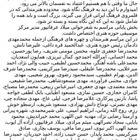
حال ما وقتی با هم هستیم اعتماد به نفسمان بالاتر می رود.
امیدوارم با این دید به فرهنگ نگاه شود. محدوده هنرمندانی که در
قلمروی فرهنگ ایرانی قرار می گیرند، بزرگ است و باید همه را
شامل شود نه این که این نگاه بسته و بسته تر شود.
بخش پایانی مراسم به شعرخوانی میلاد عرفانپور مدیر مرکز
موسیقی حوزه هنری اختصاص داشت.
در این مراسم هنرمندان و چهره های فرهنگی ازجمله محمدمهدی
دادمان رئیس حوزه هنری، عبدالحمید قره داغی، علیرضا تابش،
محمدرضا جعفری جلوه، محسن مومنی شریف، رضا پورحسین،
محمد احسانی، امرالله احمدجو، کمال تبریزی، همایون اسعدیان،
محمدعلی باشه آهنگر، محمدحسین لطیفی، حبیب والی نژاد، احمد
میرعلایی، محمدرضا علیقلی، سیدرضا میرکریمی، محمدرضا شرف
الدین، بهرام عظیمی، سیدمحمود رضوی، بهروز شعیبی، مهدی
جوادی، مجتبی فرآورده، مهدی مسعودشاهی، محمدرضا شفیعی،
محمد معتمدی، مهدی جعفری، امیرعباس ربیعی، محمدرضا مصباح،
کامران حجازی، حسین نمازی، مسعود اطیابی، بابک لطفی خواجه
پاشا، نازنین پیرکاری، غلامرضا فرجی، لیلی عاج، مهدی سجاده چی،
مهدی نصرتی، توماج دانش بهزادی، مسعود شریف، ارسطو خوش
رزم، روح الله زمانی، ابراهیم امینی، علی شیرمحمدی، شهره پیرانی
و آرمیتا رضایی نژاد، مهدیه عین اللهی، محمد خیراندیش، محمود
بابایی، سجاد نصرالهی، میثم مرادی، میلاد عرفانپور، آزاده آل ایوب،
سعید الهی، اکبر نبوی، امیررضا مافی، یوسف بچاری، صادق
میرکریمی، محمد پایدار، حسن حبیب زاده، احمد حیدریان، حمیدرضا
عطارد، مجید رستگار، مهدی انصاری، محسن آقایی، شهرام میراب