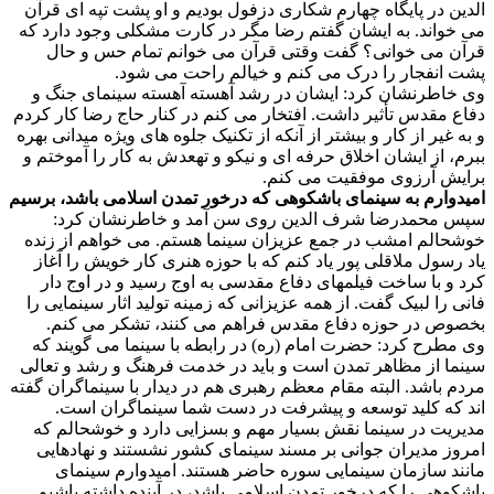
الدین در پایگاه چهارم شکاری دزفول بودیم و او پشت تپه ای قرآن
می خواند. به ایشان گفتم رضا مگر در کارت مشکلی وجود دارد که
قرآن می خوانی؟ گفت وقتی قرآن می خوانم تمام حس و حال
پشت انفجار را درک می کنم و خیالم راحت می شود.
وی خاطرنشان کرد: ایشان در رشد آهسته آهسته سینمای جنگ و
دفاع مقدس تأثیر داشت. افتخار می کنم در کنار حاج رضا کار کردم
و به غیر از کار و بیشتر از آنکه از تکنیک جلوه های ویژه میدانی بهره
ببرم، از ایشان اخلاق حرفه ای و نیکو و تهعدش به کار را آموختم و
برایش آرزوی موفقیت می کنم.
امیدوارم به سینمای باشکوهی که درخور تمدن اسلامی باشد، برسیم
سپس محمدرضا شرف الدین روی سن آمد و خاطرنشان کرد:
خوشحالم امشب در جمع عزیزان سینما هستم. می خواهم از زنده
یاد رسول ملاقلی پور یاد کنم که با حوزه هنری کار خویش را آغاز
کرد و با ساخت فیلمهای دفاع مقدسی به اوج رسید و در اوج دار
فانی را لبیک گفت. از همه عزیزانی که زمینه تولید اثار سینمایی را
بخصوص در حوزه دفاع مقدس فراهم می کنند، تشکر می کنم.
وی مطرح کرد: حضرت امام (ره) در رابطه با سینما می گویند که
سینما از مظاهر تمدن است و باید در خدمت فرهنگ و رشد و تعالی
مردم باشد. البته مقام معظم رهبری هم در دیدار با سینماگران گفته
اند که کلید توسعه و پیشرفت در دست شما سینماگران است.
مدیریت در سینما نقش بسیار مهم و بسزایی دارد و خوشحالم که
امروز مدیران جوانی بر مسند سینمای کشور نشستند و نهادهایی
مانند سازمان سینمایی سوره حاضر هستند. امیدوارم سینمای
باشکوهی را که درخور تمدن اسلامی باشد، در آینده داشته باشیم.