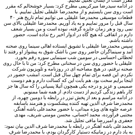
مقرر است از ایشان تجلیل نماییم.
در ادامه سیدرضا میرکریمی مطرح کرد: بسیار خوشحالم که مقرر
است روی سن بایستیم و از محمدرضا علیقلی تجلیل نماییم. با
قطعات موسیقی محمدرضا علیقلی می توانیم تمام تاریخ هنر ۴۰
سال قبل را مرور نماییم و به یاد آوریم. محمدرضا علیقلی بالای سن
نمی رود و هر زمان جایزه گرفته، نبوده است و من بسیار شعف
دارم در اتفاقی که هیچ گاه در ادوار اخیر رخ نداده است، حضور
داشته باشم.
سپس محمدرضا علیقلی با تشویق ایستاده اهالی سینما روی صحنه
آمد و سینماگران حاضر روی سن با اشک شوق به پیشواز او رفتند تا
لحظاتی احساسی در سومین شب سینمایی سوره رقم بخورد.
علیقلی با حضور روی سن در سخنانی مطرح کرد: من تا با حال روی
صحنه نرفتم، در هیچ مصاحبه ای در روزنامه و تلویزیون شرکت
نکردم. این قصه برای تمام چهل سال قبل است. امشب حضور در
اینجا برایم سخت بود. هم بابت این که کسالت دارم و هم دوست
صمیمی و عزیز و درجه یکی همچون آتیلا پسیانی را که سال ها جز
کار باهم زندگی کردیم از دست دادم. از همه شما ممنونم.
در ادامه مراسم و بعد از پخش تیزر در رابطه با دومین چهره، از
محمدرضا شرف الدین تهیه کننده پیشکسوت و هنرمند باسابقه
عرصه جلوه های ویژه میدانی، با حضور محمدعلی باشه آهنگر،
مجتبی فرآورده، محمد احسانی، محسن مومنی شریف، مهدی
جعفری و امیررضا مافی تجلیل شد.
محمدعلی باشه آهنگر در رابطه با محمدرضا شرف الدین بیان نمود:
به یاد دارم در زمانیکه دستیار کارگردان بودم، با محمدرضا شرف