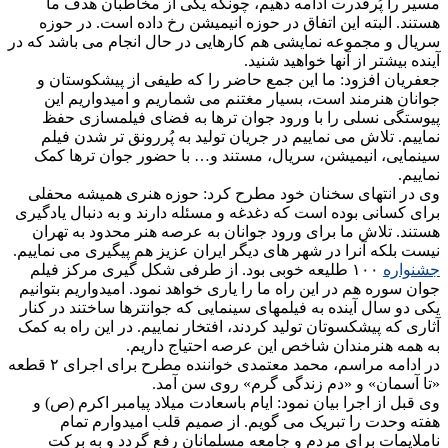
مسیر را پُرقدرت ادامه دهیم، چونکه یکی از مخاطبان هدف ما
هستند. البته این اتفاق در حوزه انیمیشن رخ داده است. در حوزه
سریال و مجموعه نمایشی هم کارهایی در حال انجام می باشد که در
آینده بیشتر از آنها خواهید شنید.
جعفریان افزود: ما این جمع حاضر را که طیفی از پیشکوستان و
جوانان هنرمند است، بسیار مغتنم می شماریم و امیدواریم این
پیوستگی نسلی را با ورود جوان ترها به فضای فیلمسازی حفظ
نماییم. تلاش می نماییم در جریان تولید به پُررونق تر شدن فیلم
سینمایی، انیمیشن، سریال، مستند و… با حضور جوان ترها کمک
نماییم.
وی در انتهای سخنان خود مطرح کرد: حوزه هنری همیشه محفلی
برای کسانی بوده است که دغدغه و مسئله دارند و به دنبال یادگیری
هستند. تلاش ما برای ورود جوانان به عرصه هنر محدود به تهران
نیست بلکه آنرا در شهر های دیگر ایران عزیز هم پیگیری می نماییم.
جشنواره
۱۰۰ طلیعه خوبی بود. از طرفی شکل گیری مرکز فیلم
جوان سوره هم در این راه ما را یاری خواهد نمود. امیدواریم بتوانیم
یکی دو سال آینده به فیلمهای سینمایی که جوانترها ساختند در کنار
آثاری که پیشکسوتان تولید کردند، افتخار نماییم. در این راه به کمک
به همه هنرمندان شاخص این عرصه احتیاج داریم.
در ادامه مراسم، محمد معتمدی خواننده مطرح برای اجرای ۲ قطعه
«تا آسمان» و «دم زندگی گرم» روی سن آمد.
وی قبل از اجرا بیان نمود: ایام باسعادت میلاد پیامبر اکرم (ص) و
هفته وحدت را تبریک می گویم. از صمیم قلب امیدوارم تمام
ناملایمات برای مردم و جامعه مسلمانان رفع گردد و به برکت