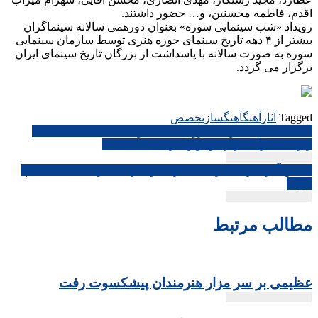
اقدم، فاطمه محسنین، و… حضور داشتند.
رویداد «شب سینمایی سوره» بعنوان دورهمی سالانه سینماگران
بیشتر از ۴ دهه تاریخ سینمای حوزه هنری توسط سازمان سینمایی
سوره به صورت سالانه با پاسداشت از بزرگان تاریخ سینمای ایران
برگزار می گردد.
Tagged
آثار
آهنگ
آهنگساز
تخصص
راهبری
به مناسبت هفته وحدت رونمایی شد؛ وحدت امت های اسلامی
زیرسایه قرآن کریم دردیوارنگاره میدان انقلاب
نوشته
با خلق آثار هنری؛ هنرمندان ایرانی و خارجی طوفان الاقصی به پا
کردند
مطالب مرتبط
عظیمی بر سر مزار هنرمندان پیشکسوت رفت