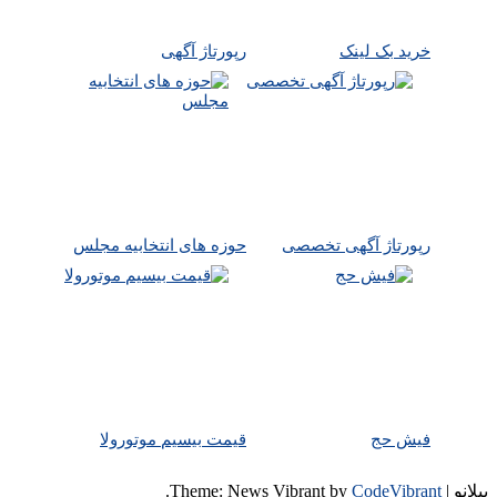
خرید بک لینک
رپورتاژ آگهی
رپورتاژ آگهی تخصصی
حوزه های انتخابیه مجلس
فیش حج
قیمت بیسیم موتورولا
پیلانو
|
CodeVibrant
Theme: News Vibrant by
.