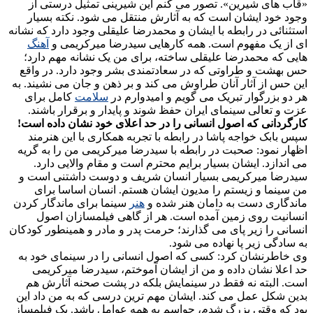
«قاب های شیرین». تصور می کنم این شیرینی تمثیل درستی از
وجود خود ایشان است که به آثارش منتقل می شود. نکته بسیار
استثنائی در رابطه با ایشان و محمدرضا علیقلی وجود دارد که نشانه
ای از یک مفهوم است. همه کارهایی سیدرضا میرکریمی و
آهنگ
هایی که محمدرضا علیقلی ساخته، برای من یک نشانه مهم دارد؛
حس بهشت و طراوتی که در سعادتمندی بشر وجود دارد. در واقع
این حس از آثار آنان طراوش می کند و بر ذهن و جان می نشیند. به
هر دو بزرگوار تبریک می گویم و امیدوارم در
سلامت
کامل برای
عزت و تعالی سینمای ایران حفظ شوند و پایدار و برقرار باشند.
کارگردانی که اصول انسانی را در حد اعلای خود نشان داده است!
سپس بابک خواجه پاشا در رابطه با تجربه همکاری با این هنرمند
اظهار نمود: صحبت در رابطه با سیدرضا میرکریمی من را به گریه
می اندازد. ایشان بسیار برایم محترم است و مقام والایی دارد.
سیدرضا میرکریمی بسیار انسان شریف و دوست داشتنی است و
من سینما و زیستم را مدیون ایشان هستم. انسان اساسا برای
ماندگاری دست به دامان هنر شده و
هنر
سینما برای ماندگار کردن
انسانیت روی زمین آمده است. هر از گاهی فیلمسازان اصول
انسانی را زیر پای می گذارند؛ حرمت پدر و مادر و همینطور کودکان
به سادگی زیر پا نهاده می شود.
وی خاطرنشان کرد: کسی که اصول انسانی را در سینمای خود به
حد اعلا نشان داده و من از ایشان آموختم، سیدرضا میرکریمی
است. البته نه فقط در سینمایش بلکه در پشت صحنه آثارش هم
بدین شکل عمل می کند. ایشان مهم ترین درسی که به من داد این
بود که وقتی بزرگ شدم، حواسم به همه عوامل باشد. یک فیلمساز