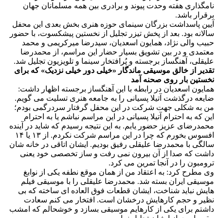
نامگذاری هفته وحدت پیوند و برادری بین همه مسلمانان جهان
برقرار باشد.
آیین پاسداشت بزرگان سینمای حوزه هنری بخش بعدی این محفل
سالانه بود. بعد از پخش تیزر تجلیل از نخستین پیشکسوت، با حضور
حبیب والی نژاد، همایون اسعدیان، سیدرضا میرکریمی و محمد
معتمدی و در بین تشویق بسیار حضار این مراسم، از محمدرضا
علیقلی، آهنگساز برجسته و پُرافتخار سینما و تلویزیون تجلیل شد.
تقدیر از خالق موسیقی ماندگار «خیلی دور خیلی نزدیک» که برای
نخستین بار روی صحنه آمد
همایون اسعدیان در رابطه با این آهنگساز برجسته اظهار داشت:
ضایعه درگذشت آتیلا پسیانی را به جامعه هنری تسلیت می گویم.
من به شکلی جهت شرکت در این محفل گرفتار سردرگمی بودم؛
این که به احترام آتیلا پسیانی در این مراسم نباشم یا به احترام
محمدرضای عزیز حضور یابم. به این نتیجه رسیدم که شاید در آینده
افسوس بخورم که چرا در این مراسم شرکت نکردم. از ۱۳ یا ۱۴
سالگی با محمدرضا علیقلی رفیق بودیم. ایشان اتاقی در خانه شان
داشت که صدا از آن بیرون نمی رفت و ساز تخصصی خود یعنی
ترومبون را در آنجا تمرین می کرد.
وی مطرح کرد: به اعتقاد من از همان موقع نطفه یکی از نوابغ
موسیقی ایران بسته شد. محمدرضا علیقلی را با موسیقی فیلم
هایش نباید شناخت، ایشان قطعات فوق العاده ای ساخته که بی
نظیر و حجم کارهایش درخشان است. افتخار می کنم سعادت
داشتم برای یکی از کارهایم موسیقی بسازد و خوشحالم که امشب