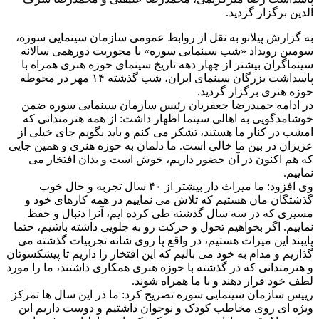
الدین برگزار گردید.
به گزارش پیلانو به نقل از روابط عمومی سازمان سینمایی سوره،
سومین رویداد «شب سینمایی سوره» با محوریت دورهمی سالانه
سینماگران بیشتر از چهار دهه تاریخ سینمای حوزه هنری همراه با
پاسداشت بزرگان سینمای ایران، شب گذشته ۱۴ مهر در محوطه
حوزه هنری برگزار گردید.
در ادامه حمیدرضا جعفریان رئیس سازمان سینمایی سوره ضمن
خوشامدگویی به اهالی سینما اظهار داشت: از همه هنرمندانی که
امشب در کنار ما هستند، تشکر می کنم و باید بگویم جای خیلی از
عزیزان در بین ما خالی است. ما دلمان به حوزه هنری و همین جایی
که هم اکنون در آن حضور داریم، خوش است و بدان افتخار می
نماییم.
وی افزود: ما میراث دار بیشتر از ۴۰ سال تجربه و حال خوب
گذشتگان مان هستیم که تلاش می نماییم در همه کارهای خود و
مسیری که در سه سال گذشته طی کرده ایم، آنرا دنبال و حفظ
نماییم. اگر بخواهیم تحول و حرکت رو به جلویی داشته باشیم، حتما
پایبند این میراث هستیم، در واقع پا روی شانه تجربیات گذشته می
گذاریم و مدام به خود می بالیم که این افتخار را داریم تا پیشکسوتان
و هنرمندانی که در گذشته با حوزه هنری همکاری داشتند، ما را مورد
لطف خود قرار دهند و با ما همراه شوند.
رییس سازمان سینمایی سوره تصریح کرد: ما در این سال ها تمرکز
ویژه ای روی مخاطب کودک و نوجوان داشتیم و دوست داریم این