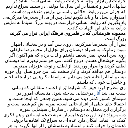
جزئیات این ابزار توجه به جزئیات روابط انسانی است. شاید در
سالهای اخیر و تحقیقاً در این سال ها مولفی در سینما سراغ نداریم
که جزئی ترین روابط اخلاقی و انسانی برایش دغدغه بوده است.
امیدوارم نسل ما و باید بگویم نسل پس از ما، از سیدرضا میرکریمی
یاد بگیریم که روابط انسانی قرارست در پهنه بزرگ سینما به نمایش
درآید، به جای این التهابات کاذب.
محدوده هنرمندانی که در قلمروی فرهنگ ایرانی قرار می گیرند،
بزرگ است
پس از آن سیدرضا میرکریمی روی سن آمد و در سخنانی اظهار
نمود: زمانیکه به همراه دوستان برای تجلیل از محمدرضا علیقلی
روی سن آمدم، انقدر شعف داشتم و لذت بردم که هم اکنون اگر
بگویم خوشحال هستم، دروغ گفتم. می خواستم نپذیرم اما دوستان
لطف کردند و اصرار ورزیدند. از لطف و توجه عزیزان ممنونم.
دوستان هم مبالغه کردند و کار سخت شد. من جزو نسل اول حوزه
نیستم اما آنرا خانه خود می دانم به واسطه کارهایی در اینجا ساختم
و خاطرات خوبی که داشتم.
وی مطرح کرد: حیف که شرایط پُر از اعتماد متقابلی که زمانی
سبب می شد
آثار
درخشانی ساخته شود، متاسفانه امروز در
سینمای کشور کمتر دیده می شود. همین جمعی که اینجا هست و
احتمالا جای خیلی از افراد خالی است، نمونه اش کم شده است و
برگزاری این محفل به دوستانم در سازمان سینمایی سوره
دستمریزاد دارد. این دیدن ها بسیار به پشت هم ایستادن و هم فکری
کمک می نماید. امکان دارد عده ای به سراغ تک افتاده ها بروند،
ذهنشان را خراب کنند و اعتماد به نفسشان را از آنها بگیرند. به هر