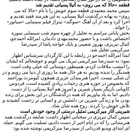
قطعه «حالا که می روی» به آتیلا پسیانی تقدیم شد
سپس محمد معتمدی قطعه سوم خویش را با نام «حالا که می
روی» به بهانه درگذشت آتیلا پسیانی، به این هنرمند فقید تقدیم و
اجرا کرد و بعد از آن آهنگ «سوگند» تیتراژ فیلم سینمایی «سیانور»
را خواند.
بخش پایانی مراسم به تجلیل از چهره سوم شب سینمایی سوره
اختصاص داشت و با حضور محمدمهدی دادمان، امرالله احمدجو،
کمال تبریزی، بهروز شعیبی و بابک خواجه پاشا از سیدرضا
میرکریمی تجلیل شد.
ابتدا امرالله احمدجو در رابطه با این کارگردان سرشناس اظهار
نمود: به سیدرضا میرکریمی تبریک می گویم و خوشحالم که ایشان
را امشب ملاقات کردم، همینطور دوستانی که خیلی وقت است
همدیگر را ندیده بودیم. به هر حال همه ما روزی از دنیا می رویم و در
آن شکی نیست. اخیراً هنرمندان عزیزی همچون کیومرث پوراحمد
که بخصوص در حوزه هنری زحمات زیادی کشیده است، فردوس
کاویانی بازیگر بسیار شیرین و امروز هم آتیلا پسیانی را از دست
دادیم. اما به یاد بیاوریم که همه درگذشتگان در این بخش برای زنده
بودن ما و زندگی شیرین تر، دلنشین تر و انسانی تر زحمت کشیدند و
تلاش خویش را کردند. روح همه شان شاد.
شیرینی آثار میرکریمی تمثیل درستی از وجود خودش است
سپس کمال تبریزی در سخنانی اظهار داشت: ضایعه درگذشت همه
هنرمندانی را که در ایام اخیر از دست دادیم، تسلیت می گویم. جمله
ای ابتدای ویدیو قدردانی از سیدرضا میرکریمی نوشته شده بود: