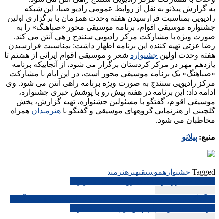
به گزارش پیلانو به نقل از روابط عمومی رادیو صبا، این شبکه
رادیویی بمناسبت فرارسیدن هفته وحدت همزمان با برگزاری اولین
جشنواره موسیقی اقوام، برنامه موسیقی محور «صباهنگ» را به
صورت ویژه با مشارکت مرکز رادیویی سنندج راهی آنتن می کند.
رضا عزتی تهیه کننده این برنامه اظهار داشت: بمناسبت فرارسیدن
هفته وحدت اولین
جشنواره
شعر و موسیقی اقوام ایرانی از هشتم تا
یازدهم مهر در مرکز کردستان برگزار می شود، از آنجاییکه برنامه
«صباهنگ» یک برنامه موسیقی محور است، در این ایام با مشارکت
مرکز رادیویی سنندج به صورت ویژه برنامه راهی آنتن می شود. وی
ادامه داد: این برنامه در هفته پیش رو با پوشش خبری جشنواره،
موسیقی اقوام، گفتگو با مسئولین جشنواره، تهیه گزارش، پخش
گلچینی از هنرنمایی گروههای موسیقی و گفتگو با
هنرمندان
همراه
مخاطبان می شود.
منبع:
پیلانو
Tagged
جشنواره
موسیقی
هنر
هنرمند
راهبری
کلینیک مشاوره و خدمات روانشناسی همرازان
نوشته
به آهنگسازی محمدرضا چراغعلی انجام شد؛ انتشار تازه ترین آلبوم
خواننده نسل اولی پاپ پس از چند سال سکوت