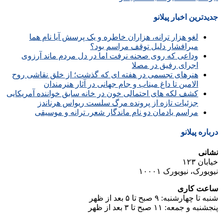
جدیدترین اخبار پیلانو
لغو هزار ترانه، هزاران خاطره و یک پرسش آیا نام هما
میرافشار دلیل توقف مراسم بود؟
وداعی که روی صحنه نرفت اما در دل مردم ماند آرزوی
اجرای رفیق در مصلا
هنرهای تجسمی در هفته ای که گذشت؛ از خلق نقاشی روح
الامین تا داغ میناب و جام جهانی در آثار هنرمندان
کشف لکه های احتمالی خون در خانه سابق خواننده آمریکایی
جزئیات تازه از پرونده مرگ سلست ریواس هرناندز
مراسم یادمان دو نام ماندگار شعر، ترانه و موسیقی
درباره پیلانو
نشانی
خیابان ۱۲۳
نیویورک، نیویورک ۱۰۰۰۱
ساعت کاری
شنبه تا چهارشنبه: ۹ صبح تا ۵ بعد از ظهر
پنجشنبه و جمعه: ۱۱ صبح تا ۳ بعد از ظهر