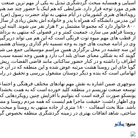
آسیایی و همسایه مبحث گردشگری تبدیل به یکی از مهم ترین صنعت 
هنری مورد توجه قرار دارد. شرایطی که هم اینک با حضور چند صد هنرم
رویدادهای هنری کشورمان در ایام منتهی به تولد حضرت رسول (ص) ب
۸۰۰ خانوار دارد که مجموعاً مشتم
روستا فراهم می سازد، جمعیت کمتر و در فصولی که منتهی به برد
از قطب های مهم میوه توت فرنگی است که این هم می تواند دربرگیرن
وی در ادامه صحبت های خود به وجه تسمیه نام گذاری روستای هشمی
این سه چشمه در محل برگزاری همین مراسم موسیقایی جمع می شوند 
گویند که به شکلی معنای صدای بلند آب دارد و همین وجه تسمه سبب
اطراف را داشته و در کنار حضور ساکنانی مانند قاضی القضات، ریش
گویا جای این روستا هشت مرتبه عوض شده و این منطقه که در آن حضور
ابهاماتی است که بنده و دیگر دوستان مشغول بررسی و تحقیق در رابط
منوچهری ضمن اشاره به نقش مهم نهادهای مختلف فرهنگی و اجتما
توسعه صنعت توریسم در منطقه کلید خورده است که به همت بخشداری و
یونسکو صورت گرفته است که بتوانیم با افزایش چنین رویکردهایی که
وی اظهار داشت: حقیقت ماجرا هم اینست که همه مردم روستا و مس
باشد. مثلا بحث آسفالت ۱۸۰۰ متری از جاده م
ساختی، شاهد اتفاقات بهتری در زمینه گردشگری منطقه بخصوص گرد
منبع:
پیلانو