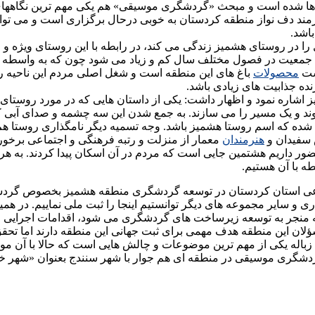
ها شده است و مبحث «گردشگری موسیقی» هم یکی مهم ترین نگاههای 
ند دف نواز منطقه کردستان به خوبی درحال برگزاری است و می تواند ب
اشد.
ل بر ۲ هزار نفر می شوند. البته این جمعیت در فصول مختلف سال کم و زیاد می شود 
اشت
محصولات
باغ های این منطقه است و شغل اصلی مردم این ناحیه را
ده جذابیت های زیادی باشد.
ز اشاره نمود و اظهار داشت: یکی از داستان هایی که در مورد روس
و یک مسیر را می سازند. به جمع شدن این سه چشمه و صدای آبی که
 شده که اسم روستا هشمیز باشد. وجه تسمیه دیگر نامگذاری روستا 
 سفیدان و
هنرمندان
معمار از منزلت و رتبه فرهنگی و اجتماعی برخورد
 داریم هشتمین جایی است که مردم در آن اسکان پیدا کردند. به هر ح
ه با آن هستیم.
عی استان کردستان در توسعه گردشگری منطقه هشمیز بخصوص گردشگر
 سایر مجموعه های دیگر توانستیم اینجا را ثبت ملی نماییم. در هم
 منجر به توسعه زیرساخت های گردشگری می شود، اقدامات اجرایی را 
ؤلان این منطقه هدف مهمی برای ثبت جهانی این منطقه دارند اما 
نتهی به روستا و مبحث زباله یکی از مهم ترین موضوعات و چالش هایی است که حال
شگری موسیقی در منطقه ای هم جوار با شهر سنندج بعنوان «شهر خ