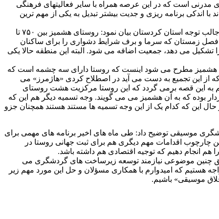
مدرنی است که در این عرصه همراه با سایر فعالیتهای فرهنگی
ا اندکی برنامه ریزی و جدیت بیشتر تبدیل به یکی از مهم ترین
این مدرس دانشگاه که همراه با پدر و خانواده اش بخش زیادی از سال را در روستای هشمیز زندگی می کند، در رابطه با این روستای ویژه و جالب توجه استان کردستان بیان نمود: روستای هشمیز بین ۷۵۰ تا
چون که به واسطه فصل زمستان که سرما و برف شرایط دشواری را برای ساکنان
 تشکیل می دهد، جمعیت اضافه می شود. البته این منطقه حالا یکی
تای هشمیز مطرح می شود اینست که روستا دارای سه چشمه است که
 از این تجمیع به دست می آید در اصطلاح کردی «هاژمرز» می
هم به این قصه برمی گردد که این روستا مرکزیت هشت روستای
ار بوده که به آن هشمیز می می گویند. وجه تسمیه دیگر هم این که
ال این که کدام یک از این وجه تسمیه ها مستند هستند همچنان جزو
ی موسیقی توضیح داد: طی ماه های اخیر برنامه های مهمی برای
ین چارچوب اقدامات مهم دیگری هم برای ثبت جهانی روستا در
هم انجام دهیم که توجیه اقتصادی هم داشته باشد.
تحقق چنین موضوعی نیازمند توسعه زیرساخت های گردشگری می
ا با آن مواجه هستیم که امیدوارم با همکاری مسؤلان و حل این مورد مهم زیر
لاق موسیقی» باشیم.