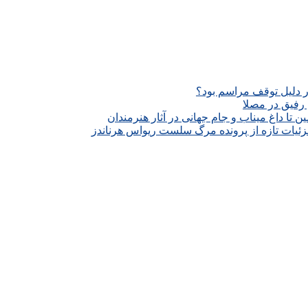
ار دلیل توقف مراسم بود؟
رفیق در مصلا
تا داغ میناب و جام جهانی در آثار هنرمندان
زئیات تازه از پرونده مرگ سلست ریواس هرناندز