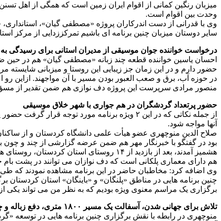
میزبان رنگین کمانی از اقوام ایران زمین است که همگی از اهل تسنن 
وحدت بین اقوام است.
وی با قدرانی از دست اندرکاران پروژه «مصطفی گیان»، استانداری، ف
سایر دوستان میزبان چنین برنامه ای باشیم تمرکززدایی از مرکز استا
درخواست خواننده جوان موسیقی از مدیران استانی برای رسیدگی به
احسان یاسین خواننده قطعه چند زبانه «مصطفی گیان» هم در حین ضبط 
حضور دارم و در این زمان جز زیبایی این روستا و میزبانی شایسته م
در حوزه آب، برق و صعب العبور بودن مسیر با آن مواجهند. ازاین رو
منصور مرادی سرپرست این پروژه دف نوازی هم ضمن تقدیر از مسؤلان
حضور پرتعداد گردشگران در هم جواری با شهر خلاق موسیقی
از جمله نکاتی که در این ۲ ویژه برنامه مورد ت
آنها مواجه شود.
صلاح الدین منوچهری عضو هیأت علمی دانشگاه کردستان و از ساکنان
بود در گفتگو با خبرنگار مهر هم ضمن عرضه گزارشی از چند و چون برگز
هشمیز آمدند، بعد از بازدید از ۱۴ روستای 
هم دارای معماری پلکانی است که دف نوازان می توانند در پشت بام خان
وی اضافه کرد: مخاطبان حاضر در این برنامه مشاهده نمودند که طی 
چنین برنامه هایی در مناطق «پلنگان» و «باینگان» استان کردستان ب
برگزاری یک مراسم معنوی ویژه بودیم که به نظر من می تواند یکی از
تلاش برای جهانی شدن، آسفالت یک مسیر ۱۸۰۰ متری، دفع زباله و چند داستان دیگر
منوچهری در رابطه با نقش برگزاری چنین برنامه هایی در توسعه «