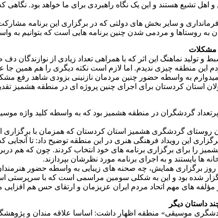
و اهل تشیع هستند و این یک نگاه راهبردی برای ما خواهد بود. نگاهی ک
رمانداری و سایر بخش های دولتی که در برگزاری این برنامه مشارکت د
ن به روستاها و مردمی شدن چنین برنامه هایی است که بتوانیم به واسط
 مشکلات
و تولید نماهنگ این اثر که با همراهی تعداد زیادی از نوازندگان د
ردم این منطقه چیزی ندیدم. اما لازم است نکته دیگری را هم همین ج
 امیدوارم به واسطه حضور چنین مردمان نازنینی بزودی شاهد رفع مشک
 استان کردستان برای اجرای چنین پروژه ای در منطقه هشمیز تقدیر
وجه قرار گرفت حضور پرتعداد گردشگران در منطقه هشمیز بود که به واسطه کلید 
 روستای گردشگری هشمیز استان کردستان که همزمان با برگزاری این 
اری این رویداد فرهنگی هنری در این منطقه توضیح داد: تا آنجایی که 
استان کردستان، روستای هشمیز را برای برگزاری برنامه های خود انتخاب کردند. چون
ه ها بایستند و به اجرای برنامه مورد نظرشان بپردازند.
روز برگزاری همایش، چه صحنه های زیبایی به واسطه حضور هنرمندان 
رگزار شده بود و این به شکلی سومین مراسمی است که با سرپرستی استا
 مؤلفه های مهم اتحاد مردم ایران عزیزمان و ارتقای حس هم افزایی 
گردشگری موسیقی» منطقه اظهار داشت: اساسا علاقه مندان و پژوهشگ