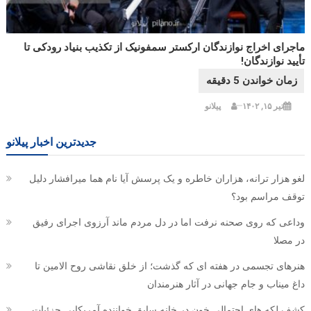
ماجرای اخراج نوازندگان ارکستر سمفونیک از تکذیب بنیاد رودکی تا
تأیید نوازندگان!
تیر ۱۵, ۱۴۰۲
پیلانو
جدیدترین اخبار پیلانو
لغو هزار ترانه، هزاران خاطره و یک پرسش آیا نام هما میرافشار دلیل
توقف مراسم بود؟
وداعی که روی صحنه نرفت اما در دل مردم ماند آرزوی اجرای رفیق
در مصلا
هنرهای تجسمی در هفته ای که گذشت؛ از خلق نقاشی روح الامین تا
داغ میناب و جام جهانی در آثار هنرمندان
کشف لکه های احتمالی خون در خانه سابق خواننده آمریکایی جزئیات