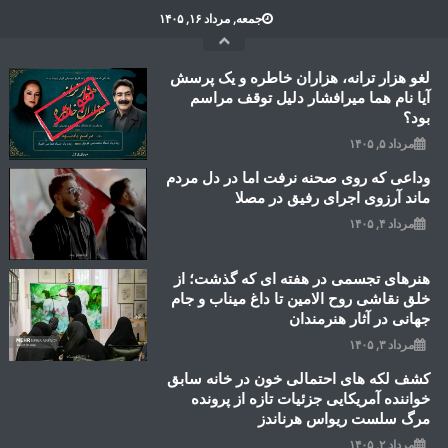
Ski
جمعه, مرداد ۱۶, ۱۴۰۵
t
conten
لغو هزار ترانه، هزاران خاطره و یک پرسش
آیا نام هما میرافشار دلیل توقف مراسم
بود؟
مرداد ۵, ۱۴۰۵
وداعی که روی صحنه نرفت اما در دل مردم
ماند آرزوی اجرای رفیق در مصلا
مرداد ۴, ۱۴۰۵
هنرهای تجسمی در هفته ای که گذشت؛ از
خلق نقاشی روح الامین تا داغ میناب و جام
جهانی در آثار هنرمندان
مرداد ۳, ۱۴۰۵
کشف لکه های احتمالی خون در خانه سابق
خواننده آمریکایی جزئیات تازه از پرونده
مرگ سلست ریواس هرناندز
مرداد ۲, ۱۴۰۵