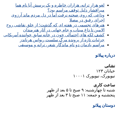
لغو هزار ترانه، هزاران خاطره و یک پرسش آیا نام هما
میرافشار دلیل توقف مراسم بود؟
وداعی که روی صحنه نرفت اما در دل مردم ماند آرزوی
اجرای رفیق در مصلا
هنرهای تجسمی در هفته ای که گذشت؛ از خلق نقاشی روح
الامین تا داغ میناب و جام جهانی در آثار هنرمندان
کشف لکه های احتمالی خون در خانه سابق خواننده آمریکایی
جزئیات تازه از پرونده مرگ سلست ریواس هرناندز
مراسم یادمان دو نام ماندگار شعر، ترانه و موسیقی
درباره پیلانو
نشانی
خیابان ۱۲۳
نیویورک، نیویورک ۱۰۰۰۱
ساعت کاری
شنبه تا چهارشنبه: ۹ صبح تا ۵ بعد از ظهر
پنجشنبه و جمعه: ۱۱ صبح تا ۳ بعد از ظهر
دوستان پیلانو