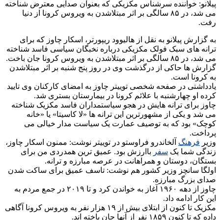
پیلانو: خواننده سرشناس مکزیکی که بعنوان صدایی معترض شناخته
می شد، در ۸۵ سالگی بر اثر مبتلاشدن به ویروس کرونا از دنیا
رفت.
به گزارش پیلانو به نقل از هالیوود ریپورتر، اسکار چاوز که برای
ترانه های سبک فولک مکزیکی درباره نخبگان سیاسی فاسد شناخته
می شد، در ۸۵ سالگی بر اثر مبتلاشدن به ویروس کرونا جان باخت.
گزارش ها حاکی از درگذشت وی در روز پنج شنبه بر اثر مبتلاشدن
به کرونا است.
یادداشتی در صفحه شخصی توییتر چاوز به امضای کارکنان وی تایید
کرده او چهارشنبه با علائم کرونا در بیمارستان بستری شد.
چاوز برای ترانه هایش در هجو سیاستمداران فاسد مکزیک شناخته
می شد و یکی از مشهورترین این ترانه ها «لا کاسیتا» یا «خانه
کوچک» بود که به توصیف عمارت یک سیاست مدار خیالی می
پرداخت.
وزیر
فرهنگ
آلخاندرو فراوستو در توییتر نوشت: ممنون اسکار چاوز،
زندگی شما یک
سفر
باارزش بود. عمیق ترین همدردی من برای
بستگان، دوستان و همراهانت در عرصه مبارزه و ترانه.
اولگا سانچز وزیر کشور هم نوشت: تاسف عمیق برای ساکت شدن
صدای بزرگ مبارزه.
چاوز از دهه ۱۹۶۰ آغاز به خواندن کرد و تا ۲۰۱۹ در جمع مردم به
این کار ادامه داد.
مکزیک تا کنون از ابتلای بیش از ۱۹ هزار نفر به ویروس کرونا آگاهی
داده که تا کنون ۱۸۵۹ نفر از آنها جان باخته اند.