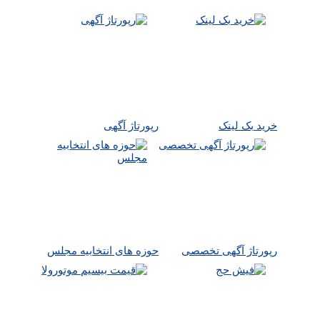
خرید بک لینک
رپورتاژ آگهی
رپورتاژ آگهی تخصصی
حوزه های انتخابیه مجلس