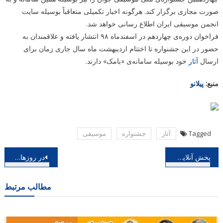
صورت مجازی برگزار کند. هرگونه اخبار تکمیلی متعاقباً بوسیله سایت
انجمن موسیقی ایران اطلاع رسانی خواهد شد.
فراخوان دوره‌ی چهاردهم در اسفندماه ۹۸ انتشار یافته و علاقمندان به
حضور در این جشنواره تا اختتام اردیبهشت ماه سال جاری زمان برای
ارسال
آثار
خود بوسیله سامانه‌ی «بامک» دارند.
منبع:
پیلانو
Tagged
آثار
جشنواره
موسیقی
راهبری
پخش آنلاین صحبت های سازنده موسیقی روزی روزگاری و کیف انگلیسی
در روزهای آغازین ماه رمضان؛ قطعه ساقی با صدای حمید هیراد منتشر گردید
نوشته
مطالب مرتبط