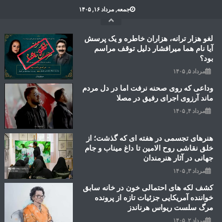
Ski
جمعه, مرداد ۱۶, ۱۴۰۵
t
conten
لغو هزار ترانه، هزاران خاطره و یک پرسش
آیا نام هما میرافشار دلیل توقف مراسم
بود؟
مرداد ۵, ۱۴۰۵
وداعی که روی صحنه نرفت اما در دل مردم
ماند آرزوی اجرای رفیق در مصلا
مرداد ۴, ۱۴۰۵
هنرهای تجسمی در هفته ای که گذشت؛ از
خلق نقاشی روح الامین تا داغ میناب و جام
جهانی در آثار هنرمندان
مرداد ۳, ۱۴۰۵
کشف لکه های احتمالی خون در خانه سابق
خواننده آمریکایی جزئیات تازه از پرونده
مرگ سلست ریواس هرناندز
مرداد ۲, ۱۴۰۵