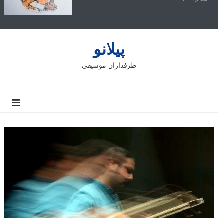
پیلانو
طرفداران موسیقی