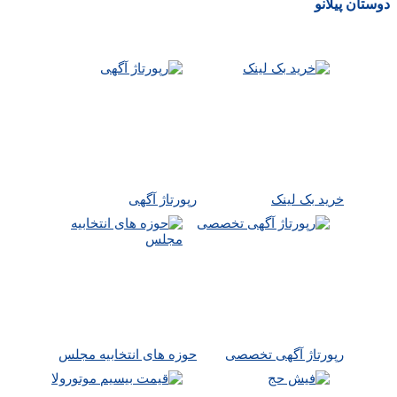
دوستان پیلانو
خرید بک لینک
رپورتاژ آگهی
رپورتاژ آگهی تخصصی
حوزه های انتخابیه مجلس