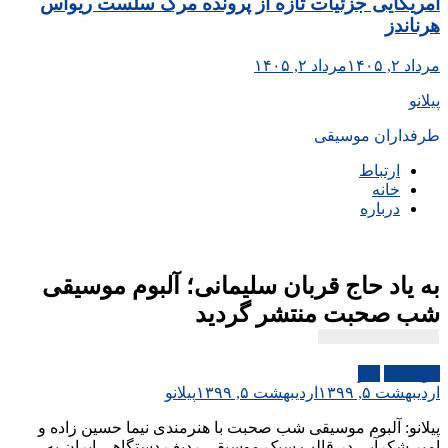
آمریکایی جزئیات تازه از پرونده مرگ سلست ریواس
هرناندز
مرداد ۲, ۱۴۰۵
مرداد ۲, ۱۴۰۵
پیلانو
طرفداران موسیقی
ارتباط
خانه
درباره
به یاد حاج قربان سلیمانی؛ آلبوم موسیقی
شب صحبت منتشر گردید
موسیقی
هنر
اردیبهشت ۵, ۱۳۹۹
اردیبهشت ۵, ۱۳۹۹
پیلانو
پیلانو: آلبوم موسیقی شب صحبت با هنرمندی نیما حسین زاده و
امیر شکرآبی در قالب سبک موسیقی ردیف دستگاهی ایران به