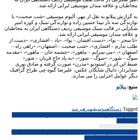
مخاطبان و علاقه مندان موسیقی ایرانی ارائه شد.
به گزارش پیلانو به نقل از مهر، آلبوم موسیقی «شب صحبت» با
نوازندگی سه تار نیما حسین زاده و نوازندگی تمبک و کوزه امیر
شکرآبی در قالب سبک موسیقی ردیف دستگاهی ایران به مخاطبان
و علاقه مندان موسیقی ایرانی ارائه شد.
«تا سحر – نوا»، «دست افشان – نوا»، «یاد – افشاری»، «دست از
طلب ندارم – افشاری»، «شب صحبت – اصفهان»، «راهی راه –
اصفهان »، «می سرایم – ماهور»، «چشمه جان – ماهور»، «مقدمه
سوگ – شور»، «سوگ – شور»، «به یاد حاج قربان – شور»
ضبط این اثر در استودیو «مدرن» صورت گرفته و صادق نوری
صدابردار، دانیال شایگان عکس، علیرضا گیوه چی طراح گرافیک
دیگر عوامل اجرایی را می سازند.
منبع:
پیلانو
Tagged
دستگاه
موسیقی
هنر
هنرمند
راهبری
یک هنرمند صنایع دستی: مدت هاست که صنایع دستی به حاشیه
رفته است
نوشته
از میان ۱۵ نامزد معرفی شده؛ نظرسنجی مردمی انتخاب چهره
سال هنر انقلاب شروع شد