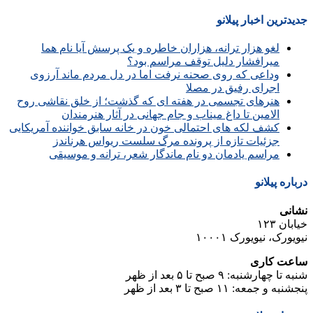
جدیدترین اخبار پیلانو
لغو هزار ترانه، هزاران خاطره و یک پرسش آیا نام هما
میرافشار دلیل توقف مراسم بود؟
وداعی که روی صحنه نرفت اما در دل مردم ماند آرزوی
اجرای رفیق در مصلا
هنرهای تجسمی در هفته ای که گذشت؛ از خلق نقاشی روح
الامین تا داغ میناب و جام جهانی در آثار هنرمندان
کشف لکه های احتمالی خون در خانه سابق خواننده آمریکایی
جزئیات تازه از پرونده مرگ سلست ریواس هرناندز
مراسم یادمان دو نام ماندگار شعر، ترانه و موسیقی
درباره پیلانو
نشانی
خیابان ۱۲۳
نیویورک، نیویورک ۱۰۰۰۱
ساعت کاری
شنبه تا چهارشنبه: ۹ صبح تا ۵ بعد از ظهر
پنجشنبه و جمعه: ۱۱ صبح تا ۳ بعد از ظهر