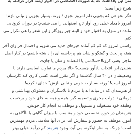
متن این یادداشت که به صورت اختصاصی در اختیار ایسنا قرار گرفته، به
شرح زیر است:
«گر بخواهی که بجویی دلم امروز بجوی / ورنه، بسیار بجویی و نیابی بازم!!
امروز بامداد خیلی زود آواز تاج اصفهانی را می شنیدم؛ در دوران کرونایی
مانده در منزل به اختیار خود و البته جبر روزگار و این شعر را هی تکرار می
کنم.
راستی امروز که کم کم آماده خبرهای جدید می شویم و احتمال فراوان آخر
هفته پر بحث و گفتگو و شاید هم پرحاشیه ای را داشته باشیم؛ در کنار اصل
ماجرا یعنی کرونا! «سلامتی یا اقتصاد» و «نان یا جان».
شنیدن این انتخاب یادآور چیست؟ حالا مردم ما تفاوت اساسی دارند با
وضعیتشان در ۴۰ سال گذشته! و اگر مقرر است کسی کاری کند کارستان،
امروز است! “ورنه بسیار به جویی و نیابی بازش” خدای ناکرده!
از هنرمندان که در میانه اند با مردم تا تلاشگران و مسئولان بهداشتی و
درمانی تا دولت مجری و تصمیم گیر، همه و همه به جای خود و برحسب
وظیفه خود مشغولند و مسوول و موظف به انجام کار خویش.
هنرمندان در حوزه تخصصی خود و متناسب با میزان آگاهی یا ناآگاهی به
امور، موظف به حضور و سفارش اند، برای آنها سلامتی مردم مهمترین
است! چونکه به نظر اینگونه می آید، وجود
هنرمند
کم درآمد خیلی بهتر