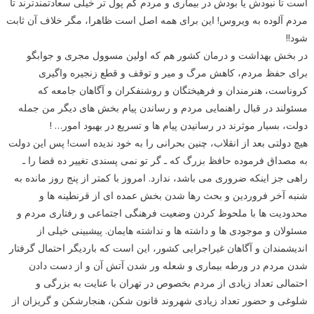
است تا نبودش یا بودش در بیماری و مردم کم پول تر خیلی سعادتمندترند تا
مردم آلوده به ویروس! این برای همه اصل است ظاهرا، مگر خلاف آن ثابت
شود!!
در بخش بهداشت و درمان کشور هم که اولین مسوول مجری و جوابگو
برای حفظ مردم، کاهش مرگ و میر و توقف و قطع زنجیره واگیری
کروناست، هنرمندان و فرهیختگان و روشنفکران و آگاهان جامعه که
مسئولند در قبال راهنمایی مردم و رساندن پیام بخش های دیگر من جمله
دولت، بسیار موثرند در رسانیدن پیام ها و تسریع در بهبود امور… !
هیچ دولتی بعد از انقلاب، چنین بحرانی را به خود ندیده است! پس این دولت
به مصداق فرموده حافظ بزرگ که ـ گر تو نمی پسندی تغییر ده قضا را ـ
راهی جز اینکه ضروری می باشد، ندارد. امروز با کمتر از پنج روز مانده به
شنبه آخر فروردین و بحث رها شدن بخش عمده ای از قرنطینه ها و
محدودیت ها با ملحوظ کردن وضعیت فرهنگی اجتماعی و رفتاری مردم و
مسئولان و موجودی ها و داشته ها و نداشته هایمان. پیشبینی خیلی از
اندیشمندان و آگاهان غیراجرایی کشور، این است که باردیگر احتمال گرفتار
شدن مردم در ورطه بیماری و شعله ور شدن آتش آن و از دست دادن
احتمالی تعداد زیادی از مردم بخصوص در تهران با عنایت به بزرگی و
شلوغی و حضور تعداد زیادی شهروند قانون شکن، هنجارشکن و گریزان از