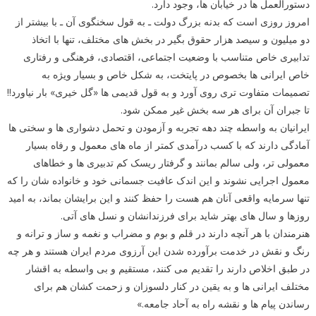
دستورالعمل ها در خیابان ها، وجود دارد.
امروز روزی است که بدنه بزرگ دولت ـ به قول سخنگوی آن ـ با بیشتر از
دو میلیون و سیصد هزار حقوق بگیر در بخش های مختلف، تنها با اتخاذ
تدابیری خاص متناسب با وضعیت اجتماعی، اقتصادی، فرهنگی و رفتاری
خاص ایرانی ها بخصوص در پایتخت، به شکل خاص و بسیار ویژه به
تصمیمات متفاوت تری روی آورد و به قول قدیمی ها «گل خیری» بار نیاورد!!
تا جبران آن برای هر سه بخش غیر ممکن شود.
ایرانیان به واسطه چند دهه تجربه و آزمودن و تحمل دشواری ها و سختی ها
آمادگی دارند که با کسب درآمدی کمتر از ماه های معمول و رفاه بسیار
معمولی تر، ولی سالم بمانند و گرفتار ریسک کم تدبیری ها و خطاهای
معمول اجرایی نشوند و این اندک عافیت جسمانی خود و خانواده شان را که
تنها سرمایه واقعی آنان هم هست را حفظ کنند و این برایشان بماند، به امید
روزها و سال های بهتر شاید برای فرزندانشان و نسل های آتی.
هنرمندان با هر آنچه دارند در قلم و بوم و مضراب و نغمه و ساز و ترانه و
رنگ و نقش در خدمت برآورده شدن این آرزوی مردم ایران هستند و هر چه
در طبق اخلاص دارند را تقدیم می کنند، مستقیم و بی واسطه به اقشار
مختلف ایرانی ها و به یقین در کنار دلسوزان و زحمت کشان هم برای
رساندن پیام ها و نقشه راه به آحاد جامعه.»