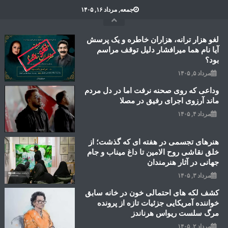
Ski
جمعه, مرداد ۱۶, ۱۴۰۵
t
conten
لغو هزار ترانه، هزاران خاطره و یک پرسش
آیا نام هما میرافشار دلیل توقف مراسم
بود؟
مرداد ۵, ۱۴۰۵
وداعی که روی صحنه نرفت اما در دل مردم
ماند آرزوی اجرای رفیق در مصلا
مرداد ۴, ۱۴۰۵
هنرهای تجسمی در هفته ای که گذشت؛ از
خلق نقاشی روح الامین تا داغ میناب و جام
جهانی در آثار هنرمندان
مرداد ۳, ۱۴۰۵
کشف لکه های احتمالی خون در خانه سابق
خواننده آمریکایی جزئیات تازه از پرونده
مرگ سلست ریواس هرناندز
مرداد ۲, ۱۴۰۵