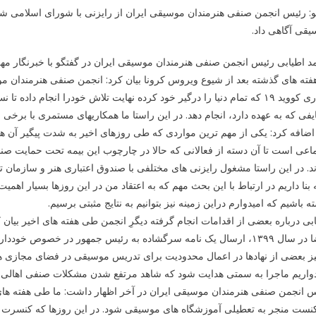
نو: رئیس انجمن صنفی هنرمندان موسیقی ایران از رایزنی با شورای اسلامی ش
قی آگاهی داد.
 اطیابی رئیس انجمن صنفی هنرمندان موسیقی ایران در گفتگو با خبرنگار مهر 
فته های گذشته بعد از شیوع ویروس کرونا بیان کرد: انجمن صنفی هنرمندان م
بیماری کووید ۱۹ که تمام دنیا را درگیر خود کرده نهایت تلاش خودرا انجا
فی که به عهده دارد، انجام دهد. در این راستا ما همکاریهای مستمری با برخی ا
ضافه کرد: یکی از مهم ترین مواردی که طی روزهای اخیر به شدت پیگیر آن ه
اعی است تا آن دسته از فعالانی که حالا در چارچوب این بیمه تحت حمایت صندوق ا
. در این راستا مشغول رایزنی های مختلفی با صندوق اعتباری هنر و سازمان 
ه بنا داریم در ارتباط با این بحث مهم که به اعتقاد من در این روزها بسیار اهم
ه باشیم که امیدوارم دراین زمینه نیز بتوانیم به نتایج مثبتی برسیم.
بی درباره بعضی از اقدامات انجام گرفته دیگرِ انجمن طی هفته های اخیر بی
اعضا در سال ۱۳۹۹، ارسال یک نامه سرگشاده به رئیس جمهور در خصو
یز بعضی از نهادها در اعمال محدودیت برای تدریس موسیقی در فضای مجازی
دواریم ماجرا به سمتی هدایت شود که شاهد مرتفع شدن مشکلات صنفی اهالی 
 انجمن صنفی هنرمندان موسیقی ایران در آخر اظهار داشت: ما طی هفته های 
ست منجر به تعطیلی آموزشگاه های موسیقی شود. در این روزها که کنسرت ها