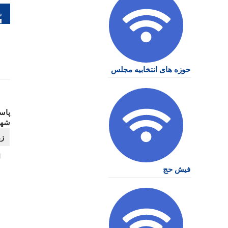
را
نو
حوزه های انتخابیه مجلس
پاس
شهر
فیش حج