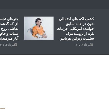
Ski
t
conten
کشف لکه های احتمالی
هنرهای تجس
خون در خانه سابق
ای که گذشت؛
خواننده آمریکایی جزئیات
نقاشی روح ال
تازه از پرونده مرگ
میناب و جام 
سلست ریواس هرناندز
آثار هنرمندان
مرداد ۲, ۱۴۰۵
مرداد ۳, ۱۴۰۵