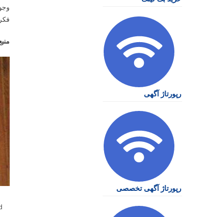
وجود
فکر
منبع
رپورتاژ آگهی
رپورتاژ آگهی تخصصی
d