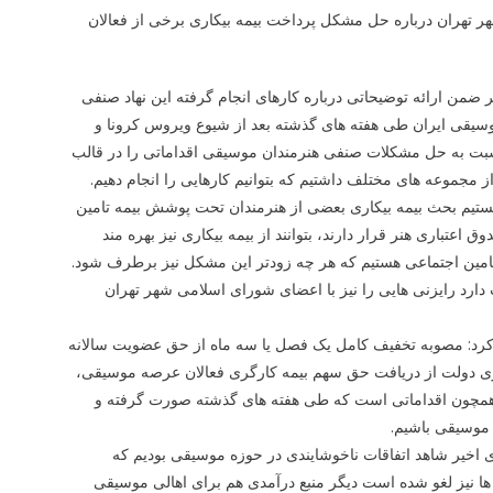
هر تهران درباره حل مشکل پرداخت بیمه بیکاری برخی از فعالان
ضمن ارائه توضیحاتی درباره کارهای انجام گرفته این نهاد صنفی
وسیقی ایران طی هفته های گذشته بعد از شیوع ویروس کرونا و
م داده تا نسبت به حل مشکلات صنفی هنرمندان موسیقی اقداماتی را در قالب
ز مجموعه های مختلف داشتیم که بتوانیم کارهایی را انجام دهیم.
ستیم بحث بیمه بیکاری بعضی از هنرمندان تحت پوشش بیمه تامین
عتباری هنر قرار دارند، بتوانند از بیمه بیکاری نیز بهره مند
تامین اجتماعی هستیم که هر چه زودتر این مشکل نیز برطرف شود.
یت دارد رایزنی هایی را نیز با اعضای شورای اسلامی شهر تهران
ان کرد: مصوبه تخفیف کامل یک فصل یا سه ماه از حق عضویت سالانه
ص خودداری دولت از دریافت حق سهم بیمه کارگری فعالان عرصه موسیقی،
 همچون اقداماتی است که طی هفته های گذشته صورت گرفته و
موسیقی باشیم.
اخیر شاهد اتفاقات ناخوشایندی در حوزه موسیقی بودیم که
 نیز لغو شده است دیگر منبع درآمدی هم برای اهالی موسیقی