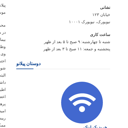
پیلا
نشانی
موسی
خیابان ۱۲۳
نیویورک، نیویورک ۱۰۰۰۱
محمد
در ه
ساعت کاری
شنبه تا چهارشنبه: ۹ صبح تا ۵ بعد از ظهر
وظای
پنجشنبه و جمعه: ۱۱ صبح تا ۳ بعد از ظهر
وی ا
اجتم
دوستان پیلانو
شوند
البت
داشت
اطیا
پره
امی
رییس
ممکن
خرید بک لینک