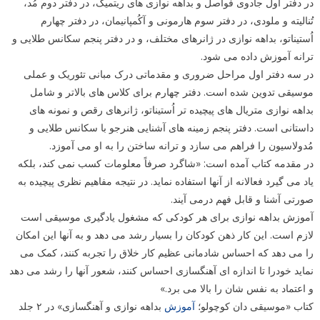
در دفتر اول جادوی فواصل و بداهه نوازی های ریتمیک، در دفتر دوم مُد،
تُنالیته و ملودی، در دفتر سوم هارمونی و آکُمپانیمان، در دفتر چهارم
اُستیناتو، بداهه نوازی در ژانرهای مختلف، و در دفتر پنجم سکانس طلایی و
ترانه آموزش داده می شود.
در سه دفتر اول مراحل ضروری و مقدماتی درک مبانی تئوریک و عملی
موسیقی تدوین شده است. دفتر چهارم برای کلاس های بالاتر و شامل
بداهه نوازی متریال های پیچیده تر اُستیناتو، ژانرهای رقص و نمونه های
داستانی است. دفتر پنجم زمینه های آشنایی هنرجو با سکانس طلایی و
مُدولاسیون را فراهم می سازد و ترانه ساختن را به او می آموزد.
در مقدمه کتاب آمده است: «شاگرد صرفاً معلومات کسب نمی کند، بلکه
یاد می گیرد فعالانه از آنها استفاده نماید. در نتیجه مفاهیم نظری پیچیده به
صورتی آشنا و قابل فهم درمی آیند.
آموزش بداهه نوازی برای هر کودکی که مشغول یادگیری موسیقی است
لازم است. این کار ذهن کودکان را بسیار رشد می دهد و به آنها این امکان
را می دهد که احساس شادمانی عظیم کار خلاق را تجربه کنند، کمک می
نماید خودرا تا اندازه ای آهنگسازی احساس کنند، شعور آنها را رشد می دهد
و اعتماد به نفس شان را بالا می برد.»
کتاب «موسیقی دان کوچولو؛
آموزش
بداهه نوازی و آهنگسازی» در ۲ جلد