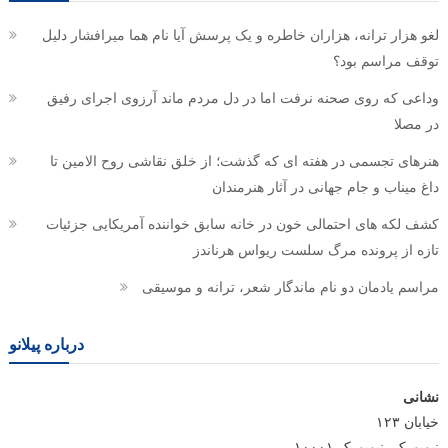
لغو هزار ترانه، هزاران خاطره و یک پرسش آیا نام هما میرافشار دلیل
توقف مراسم بود؟
وداعی که روی صحنه نرفت اما در دل مردم ماند آرزوی اجرای رفیق
در مصلا
هنرهای تجسمی در هفته ای که گذشت؛ از خلق نقاشی روح الامین تا
داغ میناب و جام جهانی در آثار هنرمندان
کشف لکه های احتمالی خون در خانه سابق خواننده آمریکایی جزئیات
تازه از پرونده مرگ سلست ریواس هرناندز
مراسم یادمان دو نام ماندگار شعر، ترانه و موسیقی
درباره پیلانو
نشانی
خیابان ۱۲۳
نیویورک، نیویورک ۱۰۰۰۱