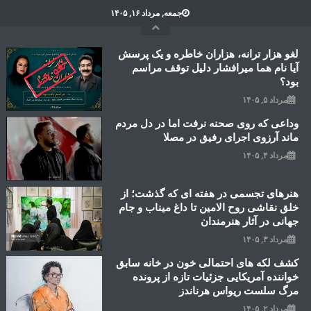
Ski
جمعه, مرداد ۱۶, ۱۴۰۵
t
conten
لغو هزار ترانه، هزاران خاطره و یک پرسش
آیا نام هما میرافشار دلیل توقف مراسم
بود؟
مرداد ۵, ۱۴۰۵
وداعی که روی صحنه نرفت اما در دل مردم
ماند آرزوی اجرای رفیق در مصلا
مرداد ۴, ۱۴۰۵
هنرهای تجسمی در هفته ای که گذشت؛ از
خلق نقاشی روح الامین تا داغ میناب و جام
جهانی در آثار هنرمندان
مرداد ۳, ۱۴۰۵
کشف لکه های احتمالی خون در خانه سابق
خواننده آمریکایی جزئیات تازه از پرونده
مرگ سلست ریواس هرناندز
مرداد ۲, ۱۴۰۵