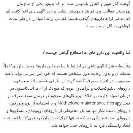
گوشه کنار شهر و کشور تاسیس شده اند که بدون مجوز از سازمان
بهزیستی فعالیت می نمایند و همچنین شاهد برخی آگهی های اغوا کننده ای
که مدعی ارائه داروهای گیاهی هستند که می تواند اعتیاد را در طی مدت
کوتاهی به کل از بین ببرند.
اما واقعیت این دارو های به اصطلاح گیاهی چیست ؟
متأسفانه هیچ الگوی ثابتی در ارتباط با ساخت این داروها وجود ندارد و کاملاً
سلیقه‌ای و بدون رعایت دوز مشخص هستند که خود این امر می‌تواند باعث
مسمویت در افراد مصرف کننده گردد. از طرفی عمده مادۀ مصرفی،
داروهای دیفنوکسیلات و ترامادول بوده که هیچ‌یک از آن‌ها اندیکاسیون در
درمان اعتیاد ندارند. بر خلاف پروتکل‌های موجود در درمان سوءمصرف از
قبیل
Methadone maintenance therapy
و یا استفاده از بوپرونورفین،
داروهای دست ساز تنها شامل مخلوطی از داروهای اوپیوئیدی، مسکن‌ها و
داروهای ضد افسردگی بود که نه تنها کمک به درمان درد نمی‌کند بلکه باعث
ایجاد وابستگی فرد به داروهای جدید خواهد شد
.