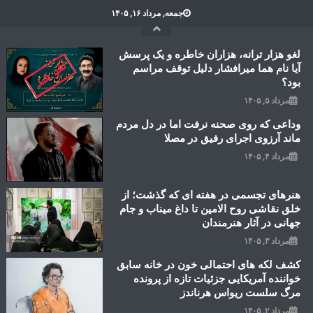
Ski
جمعه, مرداد ۱۶, ۱۴۰۵
t
conten
لغو هزار ترانه، هزاران خاطره و یک پرسش
آیا نام هما میرافشار دلیل توقف مراسم
بود؟
مرداد ۵, ۱۴۰۵
وداعی که روی صحنه نرفت اما در دل مردم
ماند آرزوی اجرای رفیق در مصلا
مرداد ۴, ۱۴۰۵
هنرهای تجسمی در هفته ای که گذشت؛ از
خلق نقاشی روح الامین تا داغ میناب و جام
جهانی در آثار هنرمندان
مرداد ۳, ۱۴۰۵
کشف لکه های احتمالی خون در خانه سابق
خواننده آمریکایی جزئیات تازه از پرونده
مرگ سلست ریواس هرناندز
مرداد ۲, ۱۴۰۵