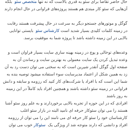
حال حاضر تقاضا برای سئو به قدری بالاست که نه تنها
متخصص سئو
بلکه
آن‌هایی که سئو کار مبتدی هم هستند پروژه‌های فراوانی در حال انجام دارند
گوگل و موتورهای جستجو دیگر به سرعت در حال پیشرفت هستند رقابت
در زمینه کلمات کلیدی بسیار شدید است
کارشناس سئو
بایستی توانایی
بالایی در این زمینه داشته باشد تا پروژه شما به موفقیت برسد.
وعده‌های توخالی و پوچ در زمینه بهینه سازی سایت بسیار فراوان است و
وعده تبدیل کردن یک سایت معمولی به بهترین سایت و رساندن آن به
صفحه اول گوگل آنقدر شیرین است که به سختی می توان دست رد به آن
زد به همین شکل از اعتماد مدیرسایت سوء استفاده میشود توصیه بنده به
شما این است که با افراد یا شرکت‌های کار کنید که رزومه و سابقه و دانش
فراوانی در زمینه سئو داشته باشند و همچنین افراد باید کاملاً در این زمینه
به روز باشند
افرادی که در این حوزه از تجربه بالایی برخوردارند و به علم روز سئو آشنا
هستند را می توان سئوکار حرفه ای نامید البته در بازار سئو اغلب
کارشناسان خود را سئو کار حرفه ای می نامند این را می توان از رزومه
افراد و دانشی که دارند متوجه شد از ویژگی یک
سئوکار
خوب می توان