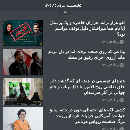
Ski
پنجشنبه, مرداد ۱۵, ۱۴۰۵
t
conten
لغو هزار ترانه، هزاران خاطره و یک پرسش
آیا نام هما میرافشار دلیل توقف مراسم
بود؟
مرداد ۵, ۱۴۰۵
وداعی که روی صحنه نرفت اما در دل مردم
ماند آرزوی اجرای رفیق در مصلا
مرداد ۴, ۱۴۰۵
هنرهای تجسمی در هفته ای که گذشت؛ از
خلق نقاشی روح الامین تا داغ میناب و جام
جهانی در آثار هنرمندان
مرداد ۳, ۱۴۰۵
کشف لکه های احتمالی خون در خانه سابق
خواننده آمریکایی جزئیات تازه از پرونده
مرگ سلست ریواس هرناندز
مرداد ۲, ۱۴۰۵