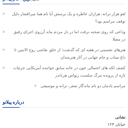
لغو هزار ترانه، هزاران خاطره و یک پرسش آیا نام هما میرافشار دلیل
توقف مراسم بود؟
وداعی که روی صحنه نرفت اما در دل مردم ماند آرزوی اجرای رفیق
در مصلا
هنرهای تجسمی در هفته ای که گذشت؛ از خلق نقاشی روح الامین تا
داغ میناب و جام جهانی در آثار هنرمندان
کشف لکه های احتمالی خون در خانه سابق خواننده آمریکایی جزئیات
تازه از پرونده مرگ سلست ریواس هرناندز
مراسم یادمان دو نام ماندگار شعر، ترانه و موسیقی
درباره پیلانو
نشانی
خیابان ۱۲۳