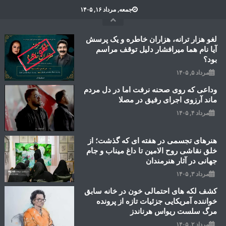
Ski
جمعه, مرداد ۱۶, ۱۴۰۵
t
conten
لغو هزار ترانه، هزاران خاطره و یک پرسش
آیا نام هما میرافشار دلیل توقف مراسم
بود؟
مرداد ۵, ۱۴۰۵
وداعی که روی صحنه نرفت اما در دل مردم
ماند آرزوی اجرای رفیق در مصلا
مرداد ۴, ۱۴۰۵
هنرهای تجسمی در هفته ای که گذشت؛ از
خلق نقاشی روح الامین تا داغ میناب و جام
جهانی در آثار هنرمندان
مرداد ۳, ۱۴۰۵
کشف لکه های احتمالی خون در خانه سابق
خواننده آمریکایی جزئیات تازه از پرونده
مرگ سلست ریواس هرناندز
مرداد ۲, ۱۴۰۵