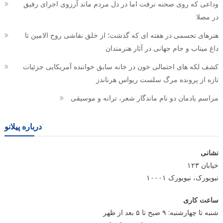
وداعی که روی صحنه نرفت اما در دل مردم ماند آرزوی اجرای رفیق
در مصلا
هنرهای تجسمی در هفته ای که گذشت؛ از خلق نقاشی روح الامین تا
داغ میناب و جام جهانی در آثار هنرمندان
کشف لکه های احتمالی خون در خانه سابق خواننده آمریکایی جزئیات
تازه از پرونده مرگ سلست ریواس هرناندز
مراسم یادمان دو نام ماندگار شعر، ترانه و موسیقی
درباره پیلانو
نشانی
خیابان ۱۲۳
نیویورک، نیویورک ۱۰۰۰۱
ساعت کاری
شنبه تا چهارشنبه: ۹ صبح تا ۵ بعد از ظهر