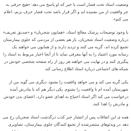
وضعیت استاد تحت فشار است یا خیر که او پاسخ می دهد: «هیچ حرفی به
جز واقعیت از من نشنیده اید و اگر قرار باشد تحت فشار حرف بزنم، اعلام
می کنم».
با وجود توضیحات پزشک معالج استاد، «همایون شجریان» و «صدیق تعریف»
درباره وضعیت استاد شجریان، باز هم بعضی از مردمی که جلوی بیمارستان
تجمع کرده اند، گریه می کنند و تردید دارند و از همایون می خواهند یک
رسانه مورد اعتماد را به آنها معرفی نماید تا از آنجا اخبار مربوط به استاد را
پیگیری کنند و در نهایت می خواهند هر روز از راه صفحه شخصی خودش در
شبکه های اجتماعی درباره استاد اطلاع رسانی کند.
یکی گریه می کند و می خواهد واقعیت را بشنود. دیگری می گوید من از
شهرستان آمده ام تا واقعیت را بشنوم. یکی دیگر هم که با مادرش آمده
درخواست می کند اگر استاد احتیاج به اهدای عضو دارد، اعضای بدن خودش
و مادرش را اهدا کنند.
همه ی این اتفاقات پس از انتشار خبر کذب درگذشت استاد شجریان رخ می
دهد. در ویدئوهای منتشرشده از تجمع کنندگان جلوی بیمارستان، تصاویری