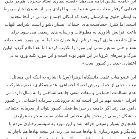
این جامعه شناس ادامه می دهد: «قضیه بیماری استاد شجریان هم در چنین
فضایی گرفتار تبعات منفی شده است و افرادی پس از شنیدن اخبار مربوط
به ایشان جلوی بیمارستان رفتند که امکان اجتماع مردمی در آنجا محدود
است. اما کنترل حساسیت های اجتماعی بسیار دشوار است. شرایط التهاب
باعث افزایش ناباوری به مطبوعات و رسانه های رسمی می شود. برای
مثال شایعه بیماری کرونا در قم بارها عنوان شد اما به این مورد اهمیت داده
نشد و حتی منابع رسمی این مورد را تکذیب کردند اما بعد اعلام گردید اولین
مرگ و میرهای کرونا در این شهر بوده است و این مورد کلید ورود به بی
اعتمادی جدید در کشور است.»
این عضو هیات علمی دانشگاه الزهرا (س) با اشاره به اینکه این مسائل،
تبعات خیلی از جمله ریزش اعتماد اجتماعی، عدم همکاری، عدم مشارکت،
عدم مسالمت اجتماعی و تبعات منفی جامعه شناختی را به دنبال دارد، می
افزاید: «بحث مهم تر این است که به فروپاشی سرمایه اجتماعی در کشور
دامن می زند. اگر جامعه در شرایط فعلی کشور نتواند از سرمایه اجتماعی
به شکل درستی در بخش های مختلف استفاده نماید، منجر به عوارض
ناهنجاری بسیار وسیعی خواهد شد و این مورد به سیستم رفتاری مردم با
یکدیگر و نحوه رفتاری با نهادها صدمه می زند؛ در نتیجه نهادها هم ناچار به
کنترل می شوند و این مسائل، پیچیدگی های اجتماعی کشور ما را پیچیده تر