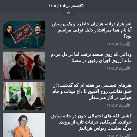
Ski
جمعه, مرداد ۱۶, ۱۴۰۵
t
conten
لغو هزار ترانه، هزاران خاطره و یک پرسش
آیا نام هما میرافشار دلیل توقف مراسم
بود؟
مرداد ۵, ۱۴۰۵
وداعی که روی صحنه نرفت اما در دل مردم
ماند آرزوی اجرای رفیق در مصلا
مرداد ۴, ۱۴۰۵
هنرهای تجسمی در هفته ای که گذشت؛ از
خلق نقاشی روح الامین تا داغ میناب و جام
جهانی در آثار هنرمندان
مرداد ۳, ۱۴۰۵
کشف لکه های احتمالی خون در خانه سابق
خواننده آمریکایی جزئیات تازه از پرونده
مرگ سلست ریواس هرناندز
مرداد ۲, ۱۴۰۵