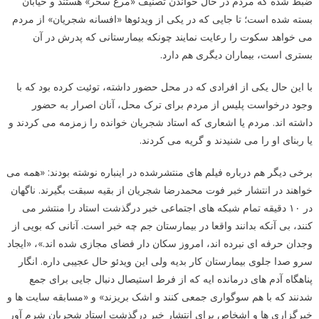
ضبط شده که مردم در حال خواندن تصنیف «مرغ سحر» هستند و خیابان
بسته شده است؛ تا جایی که در یکی از ویدئوها «افسانه شجریان» از مردم
می خواهد سکوت را رعایت نمایند چونکه بیمارستانی که پدرش در آن
بستری است، بیماران دیگری هم دارد.
با این حال یکی از افرادی که در محل حضور داشته، توئیت کرده بود که با
وجود درخواست پلیس از مردم برای ترک محل، آنان اصرار به حضور
داشته اند. مردم یا اشعاری که استاد شجریان خوانده را زمزمه می کردند و
یا ربنای او را می شنیدند و گریه می کردند.
برخی دیگر هم درباره فیلم های منتشرشده در اینباره نوشته بودند: «همه می
خواهند در انتشار خبر فوت محمدرضا شجریان از بقیه سبقت بگیرند. ناگهان
در ۱۰ دقیقه تمام شبکه های اجتماعی خبر درگذشت استاد را منتشر می
کنند، بی آنکه بدانند واقعا در بیمارستان جم چه خبر است. آنانی که بویی از
وجدان حرفه ای نبرده اند، امروز سکان دار فضای مجازی شده اند.»، «ایجاد
سرو صدا جلوی بیمارستان کار بدیه ولی این ویدئو حال عجیبی داره. انگار
پناهگاه آدم های درمانده ایه که از فرط استیصال دنبال جایی برای جمع
شدنند که با هم سوگواری جمعی کنند و اشک بریزند» و «مسابقه سایت ها و
خبرگزاری ها و اشخاص برای انتشار خبر درگذشت استاد شجریان شرم آور