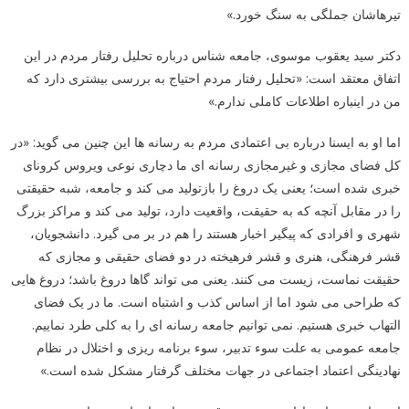
تیرهاشان جملگی به سنگ خورد.»
دکتر سید یعقوب موسوی، جامعه شناس درباره تحلیل رفتار مردم در این
اتفاق معتقد است: «تحلیل رفتار مردم احتیاج به بررسی بیشتری دارد که
من در اینباره اطلاعات کاملی ندارم.»
اما او به ایسنا درباره بی اعتمادی مردم به رسانه ها این چنین می گوید: «در
کل فضای مجازی و غیرمجازی رسانه ای ما دچاری نوعی ویروس کرونای
خبری شده است؛ یعنی یک دروغ را بازتولید می کند و جامعه، شبه حقیقتی
را در مقابل آنچه که به حقیقت، واقعیت دارد، تولید می کند و مراکز بزرگ
شهری و افرادی که پیگیر اخبار هستند را هم در بر می گیرد. دانشجویان،
قشر فرهنگی، هنری و قشر فرهیخته در دو فضای حقیقی و مجازی که
حقیقت نماست، زیست می کنند. یعنی می تواند گاها دروغ باشد؛ دروغ هایی
که طراحی می شود اما از اساس کذب و اشتباه است. ما در یک فضای
التهاب خبری هستیم. نمی توانیم جامعه رسانه ای را به کلی طرد نماییم.
جامعه عمومی به علت سوء تدبیر، سوء برنامه ریزی و اختلال در نظام
نهادینگی اعتماد اجتماعی در جهات مختلف گرفتار مشکل شده است.»