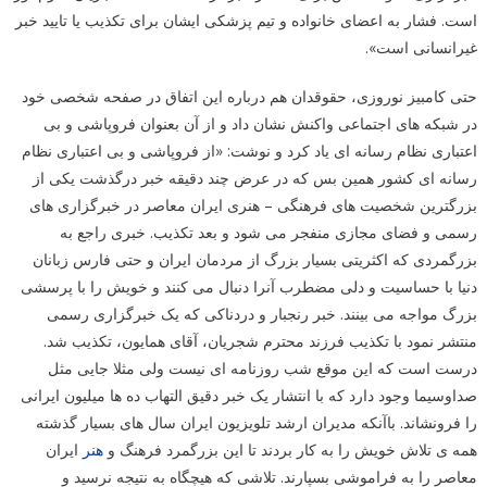
است. فشار به اعضای خانواده و تیم پزشکی ایشان برای تکذیب یا تایید خبر
غیرانسانی است».
حتی کامبیز نوروزی، حقوقدان هم درباره این اتفاق در صفحه شخصی خود
در شبکه های اجتماعی واکنش نشان داد و از آن بعنوان فروپاشی و بی
اعتباری نظام رسانه ای یاد کرد و نوشت: «از فروپاشی و بی اعتباری نظام
رسانه ای کشور همین بس که در عرض چند دقیقه خبر درگذشت یکی از
بزرگترین شخصیت های فرهنگی – هنری ایران معاصر در خبرگزاری های
رسمی و فضای مجازی منفجر می شود و بعد تکذیب. خبری راجع به
بزرگمردی که اکثریتی بسیار بزرگ از مردمان ایران و حتی فارس زبانان
دنیا با حساسیت و دلی مضطرب آنرا دنبال می کنند و خویش را با پرسشی
بزرگ مواجه می بینند. خبر رنجبار و دردناکی که یک خبرگزاری رسمی
منتشر نمود با تکذیب فرزند محترم شجریان، آقای همایون، تکذیب شد.
درست است که این موقع شب روزنامه ای نیست ولی مثلا جایی مثل
صداوسیما وجود دارد که با انتشار یک خبر دقیق التهاب ده ها میلیون ایرانی
را فرونشاند. باآنکه مدیران ارشد تلویزیون ایران سال های بسیار گذشته
همه ی تلاش خویش را به کار بردند تا این بزرگمرد فرهنگ و
هنر
ایران
معاصر را به فراموشی بسپارند. تلاشی که هیچگاه به نتیجه نرسید و