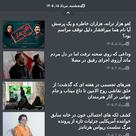
Ski
پنجشنبه, مرداد ۱۵, ۱۴۰۵
t
conten
لغو هزار ترانه، هزاران خاطره و یک پرسش
آیا نام هما میرافشار دلیل توقف مراسم
بود؟
مرداد ۵, ۱۴۰۵
وداعی که روی صحنه نرفت اما در دل مردم
ماند آرزوی اجرای رفیق در مصلا
مرداد ۴, ۱۴۰۵
هنرهای تجسمی در هفته ای که گذشت؛ از
خلق نقاشی روح الامین تا داغ میناب و جام
جهانی در آثار هنرمندان
مرداد ۳, ۱۴۰۵
کشف لکه های احتمالی خون در خانه سابق
خواننده آمریکایی جزئیات تازه از پرونده
مرگ سلست ریواس هرناندز
مرداد ۲, ۱۴۰۵