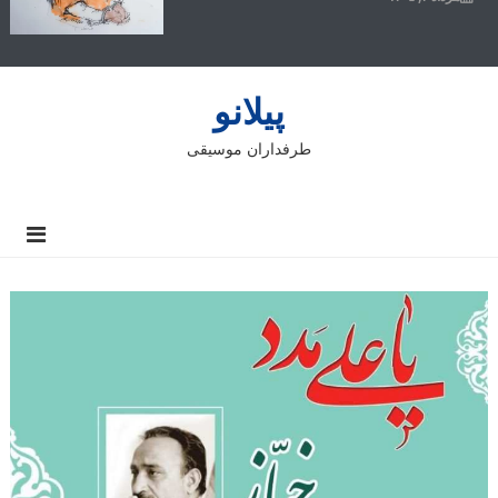
پیلانو
طرفداران موسیقی