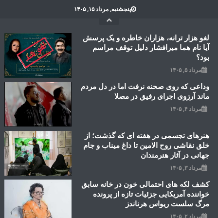
Ski
پنجشنبه, مرداد ۱۵, ۱۴۰۵
t
conten
لغو هزار ترانه، هزاران خاطره و یک پرسش
آیا نام هما میرافشار دلیل توقف مراسم
بود؟
مرداد ۵, ۱۴۰۵
وداعی که روی صحنه نرفت اما در دل مردم
ماند آرزوی اجرای رفیق در مصلا
مرداد ۴, ۱۴۰۵
هنرهای تجسمی در هفته ای که گذشت؛ از
خلق نقاشی روح الامین تا داغ میناب و جام
جهانی در آثار هنرمندان
مرداد ۳, ۱۴۰۵
کشف لکه های احتمالی خون در خانه سابق
خواننده آمریکایی جزئیات تازه از پرونده
مرگ سلست ریواس هرناندز
مرداد ۲, ۱۴۰۵