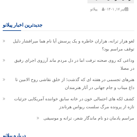
تیر ۱۷, ۱۴۰۱
پیلانو
جدیدترین اخبار پیلانو
لغو هزار ترانه، هزاران خاطره و یک پرسش آیا نام هما میرافشار دلیل
توقف مراسم بود؟
وداعی که روی صحنه نرفت اما در دل مردم ماند آرزوی اجرای رفیق
در مصلا
هنرهای تجسمی در هفته ای که گذشت؛ از خلق نقاشی روح الامین تا
داغ میناب و جام جهانی در آثار هنرمندان
کشف لکه های احتمالی خون در خانه سابق خواننده آمریکایی جزئیات
تازه از پرونده مرگ سلست ریواس هرناندز
مراسم یادمان دو نام ماندگار شعر، ترانه و موسیقی
درباره پیلانو