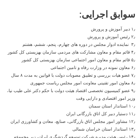
سوابق اجرایی:
۱٫ دبیر آموزش و پرورش
۲٫ رئیس آموزش و پرورش
۳٫ نماینده ادوار مجلس در دوره های چهارم، پنجم، ششم، هشتم
۴٫ قائم مقام و معاون مشارکت های مردمی سازمان بهزیستی کل کشور
۵٫ قائم مقام و معاون امور اجتماعی سازمان بهزیستی کل کشور
۶٫ معاون نمونه در وزارت رفاه و تامین اجتماعی
۷٫ عضو هیات بررسی و تطبیق مصوبات دولت با قوانین به مدت ۸ سال
۸٫ معاون امور تقنینی معاونت امور مجلس ریاست جمهوری
۹٫ عضو کمیسیون تخصصی اقتصاد هیئت دولت با حکم دکتر علی طیب نیا،
وزیر امور اقتصادی و دارایی وقت
۱۰٫ استاندار استان سمنان
۱۱٫ دستیار دبیر کل اتاق بازرگانی ایران
۱۲٫ مشاور امور مجلس اتاق بازرگانی، صنایع، معادن و کشاورزی ایران
۱۳٫ استاندار استان خراسان شمالی
۱۴٫ رئیس هیئت مدیره شرکت توسعه گردشگری ایران، زیر مجموعه