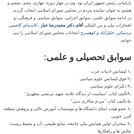
پارلمانی رئیس جمهور ایران بود. وی در چهار دوره؛ چهارم، پنجم، ششم و
هشتم به عنوان نماینده مردم در مجلس شورای اسلامی انتخاب گردید.
در ادامه سوابق علمی، سوابق اجرایی، سوابق سیاسی و فرهنگی، و
افتخارات ملی و بین المللی
آقای دکتر محمدرضا خباز
،
کاندیدای کاشمر،
بردسکن، خلیل‌آباد و کوهسرخ
انتخابات مجلس شورای اسلامی را می
خوانید.
سوابق تحصیلی و علمی:
۱٫ لیسانس ادبیات عرب
۲٫ فوق لیسانس علوم سیاسی
۳٫ دکترای علوم سیاسی
۴٫تألیف کتاب "سیاست از دیدگاه علامه شهید مرتضی مطهری"
۵٫ تألیف کتاب "مردم سالاری دینی"
۶٫ عضو هیئت امنای دانشگاه ها و موسسات آموزش عالی و پژوهش منطقه
البرز جنوبی
۷٫ سخنران اولین همایش ملی جامعه، منابع طبیعی، آب و محیط زیست؛
چالش ها و راهکارها