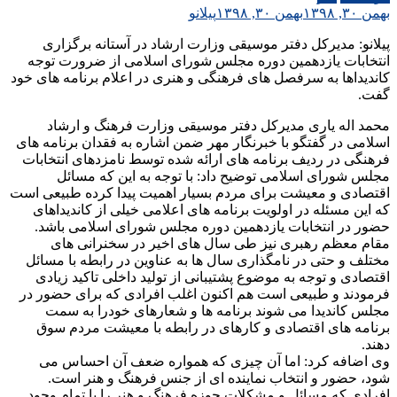
بهمن ۳۰, ۱۳۹۸
بهمن ۳۰, ۱۳۹۸
پیلانو
پیلانو: مدیرکل دفتر موسیقی وزارت ارشاد در آستانه برگزاری
انتخابات یازدهمین دوره مجلس شورای اسلامی از ضرورت توجه
کاندیداها به سرفصل های فرهنگی و هنری در اعلام برنامه های خود
گفت.
محمد اله یاری مدیرکل دفتر موسیقی وزارت فرهنگ و ارشاد
اسلامی در گفتگو با خبرنگار مهر ضمن اشاره به فقدان برنامه های
فرهنگی در ردیف برنامه های ارائه شده توسط نامزدهای انتخابات
مجلس شورای اسلامی توضیح داد: با توجه به این که مسائل
اقتصادی و معیشت برای مردم بسیار اهمیت پیدا کرده طبیعی است
که این مسئله در اولویت برنامه های اعلامی خیلی از کاندیداهای
حضور در انتخابات یازدهمین دوره مجلس شورای اسلامی باشد.
مقام معظم رهبری نیز طی سال های اخیر در سخنرانی های
مختلف و حتی در نامگذاری سال ها به عناوین در رابطه با مسائل
اقتصادی و توجه به موضوع پشتیبانی از تولید داخلی تاکید زیادی
فرمودند و طبیعی است هم اکنون اغلب افرادی که برای حضور در
مجلس کاندیدا می شوند برنامه ها و شعارهای خودرا به سمت
برنامه های اقتصادی و کارهای در رابطه با معیشت مردم سوق
دهند.
وی اضافه کرد: اما آن چیزی که همواره ضعف آن احساس می
شود، حضور و انتخاب نماینده ای از جنس فرهنگ و هنر است.
افرادی که مسائل و مشکلات حوزه فرهنگ و هنر را با تمام وجود